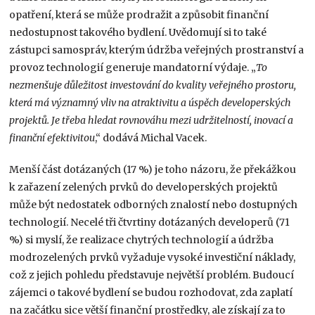
opatření, která se může prodražit a způsobit finanční
nedostupnost takového bydlení. Uvědomují si to také
zástupci samospráv, kterým údržba veřejných prostranství a
provoz technologií generuje mandatorní výdaje. „
To
nezmenšuje důležitost investování do kvality veřejného prostoru,
která má významný vliv na atraktivitu a úspěch developerských
projektů. Je třeba hledat rovnováhu mezi udržitelností, inovací a
finanční efektivitou
,“ dodává Michal Vacek.
Menší část dotázaných (17 %) je toho názoru, že překážkou
k zařazení zelených prvků do developerských projektů
může být nedostatek odborných znalostí nebo dostupných
technologií. Necelé tři čtvrtiny dotázaných developerů (71
%) si myslí, že realizace chytrých technologií a údržba
modrozelených prvků vyžaduje vysoké investiční náklady,
což z jejich pohledu představuje největší problém. Budoucí
zájemci o takové bydlení se budou rozhodovat, zda zaplatí
na začátku sice větší finanční prostředky, ale získají za to