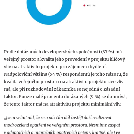
Podle dotázaných developerských společností (37 %) má
veřejný prostor a kvalita jeho provedení v projektu klíčový
vliv na atraktivitu projektu pro zájemce o bydlení.
Nadpoloviční většina (54 %) respondentů je toho názoru, že
kvalita veřejného prostoru na atraktivitu projektu sice vliv
má, ale při rozhodování zákazníka se nejedná o zásadní
faktor. Pouze malé procento dotázaných (9 %) se domnívá,
že tento faktor má na atraktivitu projektu minimální vliv.
„
Jsem velmi rád, že se u nás čím dál častěji daří realizovat
modrozelená opatření ve veřejném prostoru. Nesmíme zaspat
v adaptačních a migračních opatřeních nejen v krajině, ale i ve