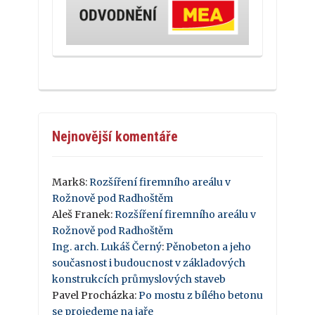
Nejnovější komentáře
Mark8
:
Rozšíření firemního areálu v
Rožnově pod Radhoštěm
Aleš Franek
:
Rozšíření firemního areálu v
Rožnově pod Radhoštěm
Ing. arch. Lukáš Černý
:
Pěnobeton a jeho
současnost i budoucnost v základových
konstrukcích průmyslových staveb
Pavel Procházka
:
Po mostu z bílého betonu
se projedeme na jaře