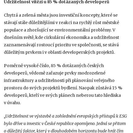
Udržitelnost vítězí u 85 % dotázaných developerů
Chytrá a zelená města jsou investiční koncepty, které se
stávají stále důležitějšími v reakci na rychlý růst městské
populace a zhoršující se environmentální problémy. V
dnešním světě, kde cirkulární ekonomika a udržitelnost
zaznamenávají rostoucí prioritu ve společnosti, se stává
důležitým prvkem i v oblasti developerských projektů.
Poměrně vysoké číslo, 85 % dotázaných českých
developerů, vědomě zařazuje prvky modrozelené
infrastruktury a udržitelnosti při plánování veřejného
prostoru do svých projektů bydlení. Naopak zůstává 15 %
developerů, kteří ve svých plánech neberou tato hlediska
v úvahu.
„Udržitelnost ve výstavbě a zohlednění evropských přístupů k ESG
bylo dříve u investic v České republice opomíjeno. Jedná se přitom
o důležitý faktor, který v dlouhodobém horizontu bude hrát čím