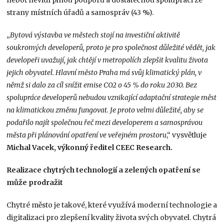
neboť nevidí plnou podporu a dostatečnou spolupráci ze
strany místních úřadů a samospráv (43 %).
„
Bytová výstavba ve městech stojí na investiční aktivitě
soukromých developerů, proto je pro společnost důležité vědět, jak
developeři uvažují, jak chtějí v metropolích zlepšit kvalitu života
jejich obyvatel. Hlavní město Praha má svůj klimatický plán, v
němž si dalo za cíl snížit emise CO2 o 45 % do roku 2030. Bez
spolupráce developerů nebudou vznikající adaptační strategie měst
na klimatickou změnu fungovat. Je proto velmi důležité, aby se
podařilo najít společnou řeč mezi developerem a samosprávou
města při plánování opatření ve veřejném prostoru
,“ vysvětluje
Michal Vacek, výkonný ředitel CEEC Research.
Realizace chytrých technologií a zelených opatření se
může prodražit
Chytré město je takové, které využívá moderní technologie a
digitalizaci pro zlepšení kvality života svých obyvatel. Chytrá