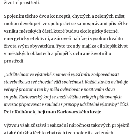
životní prostředí.
Spojením těchto dvou konceptů, chytrých a zelených měst,
mohou developeři ve spolupráci se samosprávami přispět ke
vzniku městských částí, které budou ekologicky šetrné,
energeticky efektivní, a zároveň nabízejí vysokou kvalitu
života svým obyvatelům. Tyto trendy mají za cíl zlepšit život
v městských oblastech a přispět k ochraně životního
prostředí.
„Udržitelnost ve výstavbě znamená vyšší míru zodpovědnosti
stavebníka za své chování vůči společnosti. Každá stavba ovlivňuje
veřejný prostor a ten by měla ovlivňovat v pozitivním slova
smyslu. Karlovarský kraj se snaží většinu velkých plánovaných
investic připravovat v souladu s principy udržitelné výstavby,“
říká
Petr Kulhánek, hejtman Karlovarského kraje
.
Výzvou však zůstává realizační náročnost takových projektů
a také údržba těchto chytrých technologií a zelených