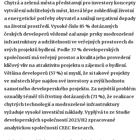
Chytrá a zelená města představují pro investory koncepty
vytváření udržitelných měst, která lépe zohledňují životní
a energetické potřeby obyvatel a snižují negativní dopady
na životní prostředí. Vysoké číslo 85 % dotázaných
českých developerů vědomě zařazuje prvky modrozelené
infrastruktury a udržitelnosti ve veřejných prostorech do
svých projektů bydlení. Podle 37 % developerských
společností má veřejný prostor a kvalita jeho provedení
klíčový vliv na atraktivitu projektu u zájemců o bydlení.
Většina developerů (57 %) si myslí, že si takové projekty
ve městech lépe najdou své investory a zvýší hodnotu
samotného developerského projektu. Za největší problém
označily téměř tři čtvrtiny dotázaných (71 %), že realizace
chytrých technologií a modrozelené infrastruktury
vyžaduje vysoké investiční náklady. Vyplývá to ze Studie
developerských společností 2023/H2 zpracované
analytickou společností CEEC Research.