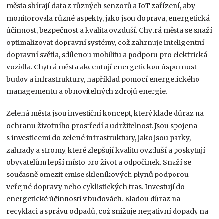
města sbírají data z různých senzorů a IoT zařízení, aby
monitorovala různé aspekty, jako jsou doprava, energetická
účinnost, bezpečnost a kvalita ovzduší. Chytrá města se snaží
optimalizovat dopravní systémy, což zahrnuje inteligentní
dopravní světla, sdílenou mobilitu a podporu pro elektrická
vozidla. Chytrá města akcentují energetickou úspornost
budov a infrastruktury, například pomocí energetického
managementu a obnovitelných zdrojů energie.
Zelená města jsou investiční koncept, který klade důraz na
ochranu životního prostředí a udržitelnost. Jsou spojena
s investicemi do zelené infrastruktury, jako jsou parky,
zahrady a stromy, které zlepšují kvalitu ovzduší a poskytují
obyvatelům lepší místo pro život a odpočinek. Snaží se
současně omezit emise skleníkových plynů podporou
veřejné dopravy nebo cyklistických tras. Investují do
energetické účinnosti v budovách. Kladou důraz na
recyklaci a správu odpadů, což snižuje negativní dopady na