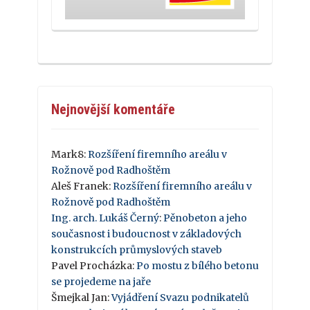
Nejnovější komentáře
Mark8
:
Rozšíření firemního areálu v
Rožnově pod Radhoštěm
Aleš Franek
:
Rozšíření firemního areálu v
Rožnově pod Radhoštěm
Ing. arch. Lukáš Černý
:
Pěnobeton a jeho
současnost i budoucnost v základových
konstrukcích průmyslových staveb
Pavel Procházka
:
Po mostu z bílého betonu
se projedeme na jaře
Šmejkal Jan
:
Vyjádření Svazu podnikatelů