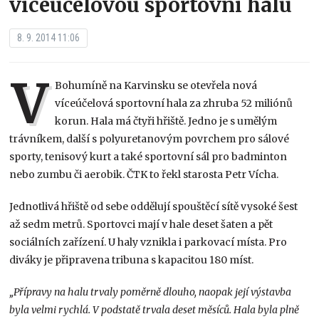
víceúčelovou sportovní halu
8. 9. 2014 11:06
V
Bohumíně na Karvinsku se otevřela nová
víceúčelová sportovní hala za zhruba 52 miliónů
korun. Hala má čtyři hřiště. Jedno je s umělým
trávníkem, další s polyuretanovým povrchem pro sálové
sporty, tenisový kurt a také sportovní sál pro badminton
nebo zumbu či aerobik. ČTK to řekl starosta Petr Vícha.
Jednotlivá hřiště od sebe oddělují spouštěcí sítě vysoké šest
až sedm metrů. Sportovci mají v hale deset šaten a pět
sociálních zařízení. U haly vznikla i parkovací místa. Pro
diváky je připravena tribuna s kapacitou 180 míst.
„Přípravy na halu trvaly poměrně dlouho, naopak její výstavba
byla velmi rychlá. V podstatě trvala deset měsíců. Hala byla plně