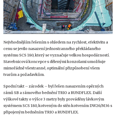
Nejvhodnějším řešením s ohledem na rychlost, efektivitu a
cenu se jevilo nasazení jednostranného překládaného
systému SCS 180, který se vyznačuje velkou hospodárností.
Stavebnicová koncepce s dělenými konzolami umožňuje
mimořádně všestranné, optimální přizpůsobení všem
tvarům a požadavkům.​
Spodní takt – zárodek – byl řešen nasazením opěrných
rámů SB a rámového bednění TRIO a RUNDFLEX. Další
výškové takty o výšce 3 metry byly prováděny lávkovým
systémem SCS 180, kotveným do stěn kotvením DW26/M36 s
připojeným bedněním TRIO a RUNDFLEX.​