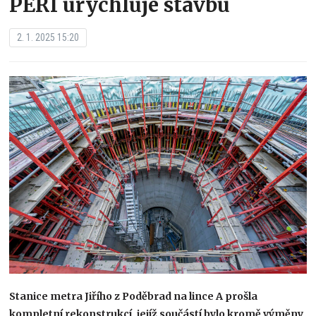
PERI urychluje stavbu​
2. 1. 2025 15:20
Stanice metra Jiřího z Poděbrad na lince A prošla
kompletní rekonstrukcí, jejíž součástí bylo kromě výměny