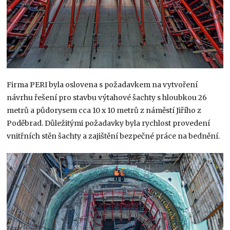
Firma PERI byla oslovena s požadavkem na vytvoření
návrhu řešení pro stavbu výtahové šachty s hloubkou 26
metrů a půdorysem cca 10 x 10 metrů z náměstí Jiřího z
Poděbrad. Důležitými požadavky byla rychlost provedení
vnitřních stěn šachty a zajištění bezpečné práce na bednění.​