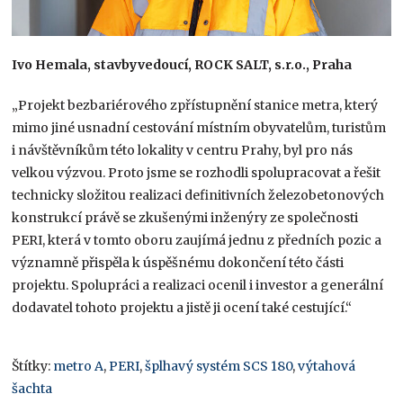
Ivo Hemala, stavbyvedoucí​, ROCK SALT, s.r.o., Praha
„Projekt bezbariérového zpřístupnění stanice metra, který
mimo jiné usnadní cestování místním obyvatelům, turistům
i návštěvníkům této lokality v centru Prahy, byl pro nás
velkou výzvou. Proto jsme se rozhodli spolupracovat a řešit
technicky složitou realizaci definitivních železobetonových
konstrukcí právě se zkušenými inženýry ze společnosti
PERI, která v tomto oboru zaujímá jednu z předních pozic a
významně přispěla k úspěšnému dokončení této části
projektu. Spolupráci a realizaci ocenil i investor a generální
dodavatel tohoto projektu a jistě ji ocení také cestující.“
Štítky:
metro A
,
PERI
,
šplhavý systém SCS 180
,
výtahová
šachta