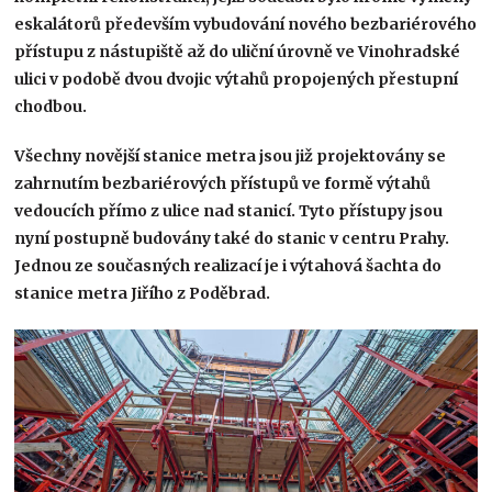
eskalátorů především vybudování nového bezbariérového
přístupu z nástupiště až do uliční úrovně ve Vinohradské
ulici v podobě dvou dvojic výtahů propojených přestupní
chodbou. ​
Všechny novější stanice metra jsou již projektovány se
zahrnutím bezbariérových přístupů ve formě výtahů
vedoucích přímo z ulice nad stanicí. Tyto přístupy jsou
nyní postupně budovány také do stanic v centru Prahy.
Jednou ze současných realizací je i výtahová šachta do
stanice metra Jiřího z Poděbrad.