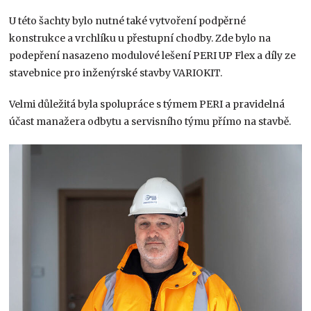
​U této šachty bylo nutné také vytvoření podpěrné
konstrukce a vrchlíku u přestupní chodby. Zde bylo na
podepření nasazeno modulové lešení PERI UP Flex a díly ze
stavebnice pro inženýrské stavby VARIOKIT.​
​Velmi důležitá byla spolupráce s týmem PERI a pravidelná
účast manažera odbytu a servisního týmu přímo na stavbě.