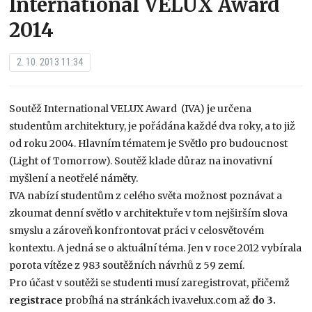
International VELUX Award
2014
2. 10. 2013 11:34
Soutěž International VELUX Award (IVA) je určena
studentům architektury, je pořádána každé dva roky, a to již
od roku 2004. Hlavním tématem je Světlo pro budoucnost
(Light of Tomorrow). Soutěž klade důraz na inovativní
myšlení a neotřelé náměty.
IVA nabízí studentům z celého světa možnost poznávat a
zkoumat denní světlo v architektuře v tom nejširším slova
smyslu a zároveň konfrontovat práci v celosvětovém
kontextu. A jedná se o aktuální téma. Jen v roce 2012 vybírala
porota vítěze z 983 soutěžních návrhů z 59 zemí.
Pro účast v soutěži se studenti musí zaregistrovat, přičemž
registrace
probíhá na stránkách iva.velux.com až
do 3.