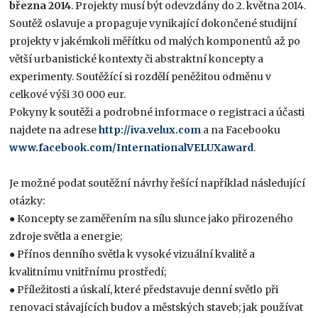
března 2014
. Projekty musí být odevzdány do 2. května 2014.
Soutěž oslavuje a propaguje vynikající dokončené studijní
projekty v jakémkoli měřítku od malých komponentů až po
větší urbanistické kontexty či abstraktní koncepty a
experimenty. Soutěžící si rozdělí peněžitou odměnu v
celkové výši 30 000 eur.
Pokyny k soutěži a podrobné informace o registraci a účasti
najdete na adrese
http://iva.velux.com
a na Facebooku
www.facebook.com/InternationalVELUXaward
.
Je možné podat soutěžní návrhy řešící například následující
otázky:
● Koncepty se zaměřením na sílu slunce jako přirozeného
zdroje světla a energie;
● Přínos denního světla k vysoké vizuální kvalitě a
kvalitnímu vnitřnímu prostředí;
● Příležitosti a úskalí, které představuje denní světlo při
renovaci stávajících budov a městských staveb; jak používat