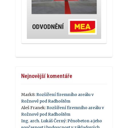
Nejnovější komentáře
Mark8
:
Rozšíření firemního areálu v
Rožnově pod Radhoštěm
Aleš Franek
:
Rozšíření firemního areálu v
Rožnově pod Radhoštěm
Ing. arch. Lukáš Černý
:
Pěnobeton a jeho
současnost i budoucnost v základových