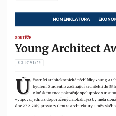
NOMENKLATURA
EKONO
SOUTĚŽE
Young Architect A
8. 3. 2019 15:19
Ú
častníci architektonické přehlídky Young Arc
bydlení. Studenti a začínající architekti do 33 
v loňském roce pokračuje spolupráce s Institu
vytipoval jednu z doporučených lokalit, jež by měla slou
dne 27. 2. 2019 prostory Centra architektury a městskéh