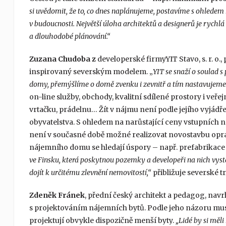
si uvědomit, že to, co dnes naplánujeme, postavíme s ohledem
v budoucnosti. Největší úloha architektů a designerů je rychlá 
a dlouhodobé plánování.“
Zuzana Chudoba z
developerské firmyYIT Stavo, s. r. o
inspirovaný severským modelem. „
YIT se snaží o soulad 
domy, přemýšlíme o domě zvenku i zevnitř a tím nastavujeme
on-line služby, obchody, kvalitní sdílené prostory i veř
vrtačku, prádelnu… Žít v nájmu není podle jejího vyjádř
obyvatelstva. S ohledem na narůstající ceny vstupních n
není v současné době možné realizovat novostavbu opra
nájemního domu se hledají úspory – např. prefabrikace p
ve Finsku, která poskytnou pozemky a developeři na nich vys
dojít k určitému zlevnění nemovitostí,“
přibližuje severské 
Zdeněk Fránek
, přední český architekt a pedagog, navr
s projektováním nájemních bytů. Podle jeho názoru musí
projektují obvykle dispozičně menší byty.
„Lidé by si měl