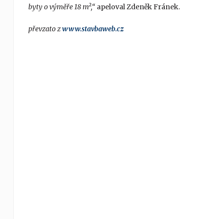
byty o výměře 18 m
²,“
apeloval Zdeněk Fránek.
převzato z
www.stavbaweb.cz