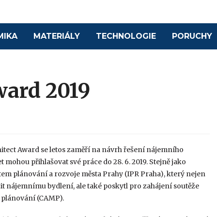
MIKA
MATERIÁLY
TECHNOLOGIE
PORUCHY
ward 2019
hitect Award se letos zaměří na návrh řešení nájemního
let mohou přihlašovat své práce do 28. 6. 2019. Stejně jako
tem plánování a rozvoje města Prahy (IPR Praha), který nejen
žit nájemnímu bydlení, ale také poskytl pro zahájení soutěže
o plánování (CAMP).