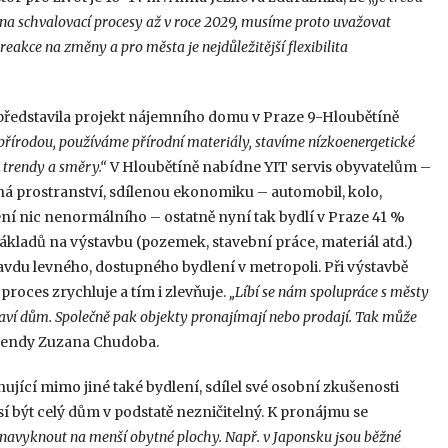
 na schvalovací procesy až v roce 2029, musíme proto uvažovat
reakce na změny a pro města je nejdůležitější flexibilita
., představila projekt nájemního domu v Praze 9-Hloubětíně
s přírodou, používáme přírodní materiály, stavíme nízkoenergetické
 trendy a směry.“
V Hloubětíně nabídne YIT servis obyvatelům –
ejná prostranství, sdílenou ekonomiku – automobil, kolo,
ení nic nenormálního – ostatně nyní tak bydlí v Praze 41 %
ákladů na výstavbu (pozemek, stavební práce, materiál atd.)
vdu levného, dostupného bydlení v metropoli. Při výstavbě
roces zrychluje a tím i zlevňuje.
„Líbí se nám spolupráce s městy
taví dům. Společně pak objekty pronajímají nebo prodají. Tak může
trendy Zuzana Chudoba.
hující mimo jiné také bydlení, sdílel své osobní zkušenosti
 být celý dům v podstatě nezničitelný. K pronájmu se
i navyknout na menší obytné plochy. Např. v Japonsku jsou běžné