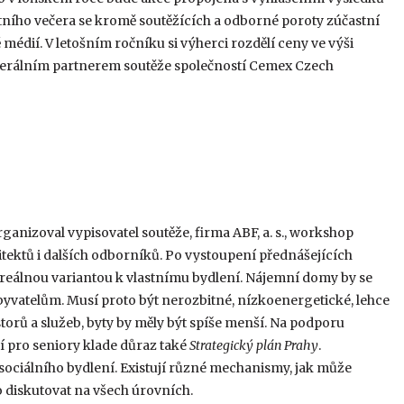
stního večera se kromě soutěžících a odborné poroty zúčastní
médií. V letošním ročníku si výherci rozdělí ceny ve výši
nerálním partnerem soutěže společností Cemex Czech
anizoval vypisovatel soutěže, firma ABF, a. s., workshop
hitektů i dalších odborníků. Po vystoupení přednášejících
e reálnou variantou k vlastnímu bydlení. Nájemní domy by se
byvatelům. Musí proto být nerozbitné, nízkoenergetické, lehce
orů a služeb, byty by měly být spíše menší. Na podporu
í pro seniory klade důraz také
Strategický plán Prahy
.
sociálního bydlení. Existují různé mechanismy, jak může
o diskutovat na všech úrovních.