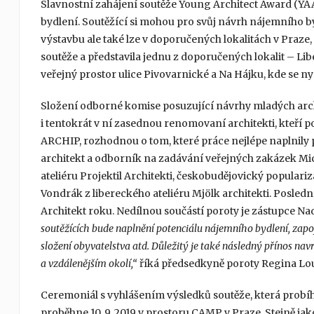
Slavnostní zahájení soutěže Young Architect Award (Y
bydlení. Soutěžící si mohou pro svůj návrh nájemního by
výstavbu ale také lze v doporučených lokalitách v Praze, 
soutěže a představila jednu z doporučených lokalit – Li
veřejný prostor ulice Pivovarnické a Na Hájku, kde se n
Složení odborné komise posuzující návrhy mladých arc
i tentokrát v ní zasednou renomovaní architekti, kteří
ARCHIP, rozhodnou o tom, které práce nejlépe naplnily p
architekt a odborník na zadávání veřejných zakázek Mich
ateliéru Projektil Architekti, českobudějovický populari
Vondrák z libereckého ateliéru Mjölk architekti. Posle
Architekt roku. Nedílnou součástí poroty je zástupce Nad
soutěžících bude naplnění potenciálu nájemního bydlení, zapoj
složení obyvatelstva atd. Důležitý je také následný přínos navr
a vzdálenějším okolí,“
říká předsedkyně poroty Regina Lo
Ceremoniál s vyhlášením výsledků soutěže, která prob
proběhne 10. 9. 2019 v prostoru CAMP v Praze. Stejně j