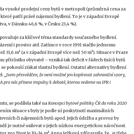
a vysoké prodejní ceny bytů v metropoli (průměrná cena za
zi které patří právě nájemní bydlení. To je v západní Evropě
va, v Dánsku 46,6 %, v Česku 23,4 %).
 považuje za klíčové téma standardy současného bydlení.
ázemí i prostor atd. Zatímco v roce 1991 stačilo jednomu
než 31,6 m² (a v západní Evropě více než 50 m²). Situace v Praze
přírůstku obyvatel – vzniká tak deficit v řádech tisíců bytů
e pokouší získat vlastní bydlení. Ostatní alternativy bydlení
l.
„Jsem přesvědčen, že není možné jen kopírovat zahraniční vzory,
A pro nás přinese impulsy k debatě, kterou vedeme na IPR i
tu, se podílela také na
Koncepci bytové politiky ČR do roku 2020
ením situace s byty je podle ní poskytnutí maximálních
stevních či nájemních bytů apod. Jejich údržba a provoz by
něž je nutné usilovat o jejich nízkou energetickou náročnost.
or pro život je 10–14 m². Anna Ježková zdůraznila, že „
je třeba