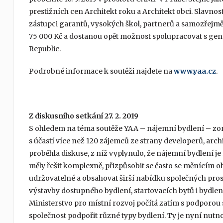
prestižních cen Architekt roku a Architekt obci. Slavno
zástupci garantů, vysokých škol, partnerů a samozřejmě 
75 000 Kč a dostanou opět možnost spolupracovat s ge
Republic.
Podrobné informace k soutěži najdete na
www.yaa.cz
.
Z diskusního setkání 27. 2. 2019
S ohledem na téma soutěže YAA – nájemní bydlení – zorg
s účastí více než 120 zájemců ze strany developerů, arc
proběhla diskuse, z níž vyplynulo, že nájemní bydlení j
měly řešit komplexně, přizpůsobit se často se měnícím o
udržovatelné a obsahovat širší nabídku společných prost
výstavby dostupného bydlení, startovacích bytů i bydlen
Ministerstvo pro místní rozvoj počítá zatím s podporou 
společnost podpořit různé typy bydlení. Ty je nyní nutn