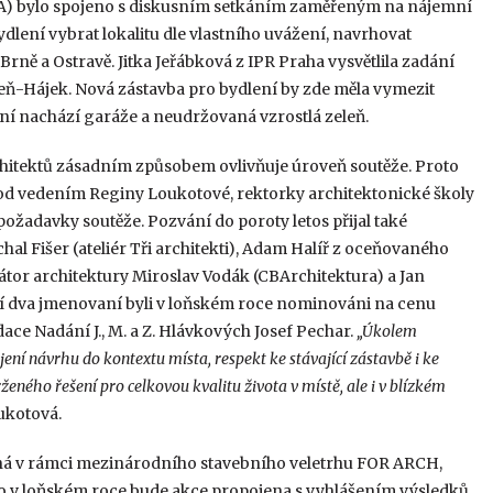
AA) bylo spojeno s diskusním setkáním zaměřeným na nájemní
dlení vybrat lokalitu dle vlastního uvážení, navrhovat
Brně a Ostravě. Jitka Jeřábková z IPR Praha vysvětlila zadání
beň-Hájek. Nová zástavba pro bydlení by zde měla vymezit
yní nachází garáže a neudržovaná vzrostlá zeleň.
hitektů zásadním způsobem ovlivňuje úroveň soutěže. Proto
 pod vedením Reginy Loukotové, rektorky architektonické školy
ožadavky soutěže. Pozvání do poroty letos přijal také
al Fišer (ateliér Tři architekti), Adam Halíř z oceňovaného
zátor architektury Miroslav Vodák (CBArchitektura) a Jan
dní dva jmenovaní byli v loňském roce nominováni na cenu
ace Nadání J., M. a Z. Hlávkových Josef Pechar.
„Úkolem
ení návrhu do kontextu místa, respekt ke stávající zástavbě i ke
ženého řešení pro celkovou kvalitu života v místě, ale i v blízkém
ukotová.
íhá v rámci mezinárodního stavebního veletrhu FOR ARCH,
ako v loňském roce bude akce propojena s vyhlášením výsledků