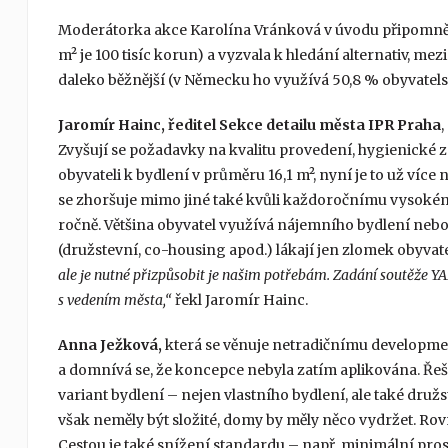
Moderátorka akce Karolína Vránková v úvodu připomněl
m² je 100 tisíc korun) a vyzvala k hledání alternativ, me
daleko běžnější (v Německu ho využívá 50,8 % obyvatelst
Jaromír Hainc, ředitel Sekce detailu města IPR Praha
,
Zvyšují se požadavky na kvalitu provedení, hygienické z
obyvateli k bydlení v průměru 16,1 m², nyní je to už více 
se zhoršuje mimo jiné také kvůli každoročnímu vysokému 
ročně. Většina obyvatel využívá nájemního bydlení nebo s
(družstevní, co-housing apod.) lákají jen zlomek obyvate
ale je nutné přizpůsobit je našim potřebám. Zadání soutěže YA
s vedením města,“
řekl Jaromír Hainc.
Anna Ježková,
která se věnuje netradičnímu developmen
a domnívá se, že koncepce nebyla zatím aplikována. Řeš
variant bydlení – nejen vlastního bydlení, ale také druž
však neměly být složité, domy by měly něco vydržet. Rov
Cestou je také snížení standardu – např. minimální prost