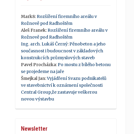
Mark8
:
Rozšíření firemního areálu v
Rožnově pod Radhoštěm
Aleš Franek
:
Rozšíření firemního areálu v
Rožnově pod Radhoštěm
Ing. arch. Lukáš Černý
:
Pěnobeton a jeho
současnost i budoucnost v základových
konstrukcích průmyslových staveb
Pavel Procházka
:
Po mostu z bílého betonu
se projedeme na jaře
Šmejkal Jan
:
Vyjádření Svazu podnikatelů
ve stavebnictví k oznámení společnosti
Central Group,že zastavuje veškerou
novou výstavbu
Newsletter