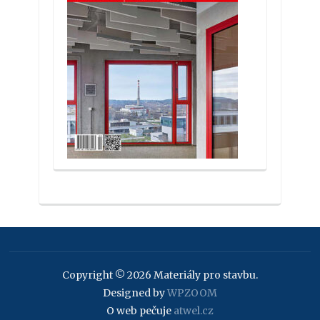
Copyright © 2026 Materiály pro stavbu.
Designed by
WPZOOM
O web pečuje
atwel.cz