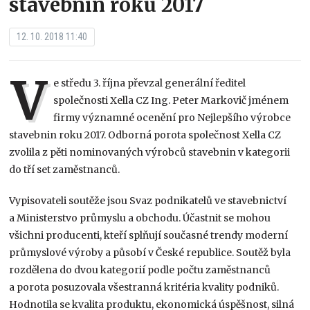
stavebnin roku 2017
12. 10. 2018 11:40
V
e středu 3. října převzal generální ředitel
společnosti Xella CZ Ing. Peter Markovič jménem
firmy významné ocenění pro Nejlepšího výrobce
stavebnin roku 2017. Odborná porota společnost Xella CZ
zvolila z pěti nominovaných výrobců stavebnin v kategorii
do tří set zaměstnanců.
Vypisovateli soutěže jsou Svaz podnikatelů ve stavebnictví
a Ministerstvo průmyslu a obchodu. Účastnit se mohou
všichni producenti, kteří splňují současné trendy moderní
průmyslové výroby a působí v České republice. Soutěž byla
rozdělena do dvou kategorií podle počtu zaměstnanců
a porota posuzovala všestranná kritéria kvality podniků.
Hodnotila se kvalita produktu, ekonomická úspěšnost, silná