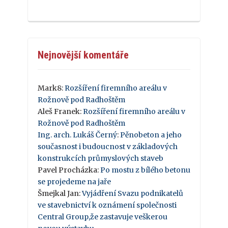
Nejnovější komentáře
Mark8
:
Rozšíření firemního areálu v
Rožnově pod Radhoštěm
Aleš Franek
:
Rozšíření firemního areálu v
Rožnově pod Radhoštěm
Ing. arch. Lukáš Černý
:
Pěnobeton a jeho
současnost i budoucnost v základových
konstrukcích průmyslových staveb
Pavel Procházka
:
Po mostu z bílého betonu
se projedeme na jaře
Šmejkal Jan
:
Vyjádření Svazu podnikatelů
ve stavebnictví k oznámení společnosti
Central Group,že zastavuje veškerou