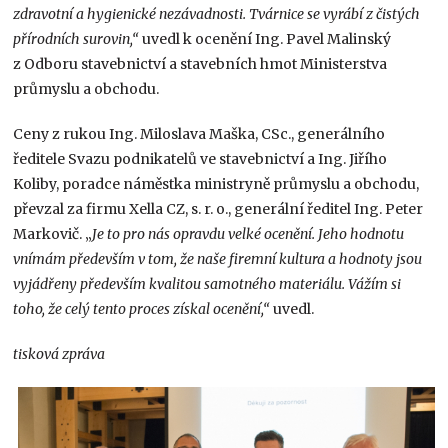
zdravotní a hygienické nezávadnosti. Tvárnice se vyrábí z čistých
přírodních surovin,“
uvedl k ocenění Ing. Pavel Malinský
z Odboru stavebnictví a stavebních hmot Ministerstva
průmyslu a obchodu.
Ceny z rukou Ing. Miloslava Maška, CSc., generálního
ředitele Svazu podnikatelů ve stavebnictví a Ing. Jiřího
Koliby, poradce náměstka ministryně průmyslu a obchodu,
převzal za firmu Xella CZ, s. r. o., generální ředitel Ing. Peter
Markovič. „
Je to pro nás opravdu velké ocenění. Jeho hodnotu
vnímám především v tom, že naše firemní kultura a hodnoty jsou
vyjádřeny především kvalitou samotného materiálu. Vážím si
toho, že celý tento proces získal ocenění,“
uvedl.
tisková zpráva