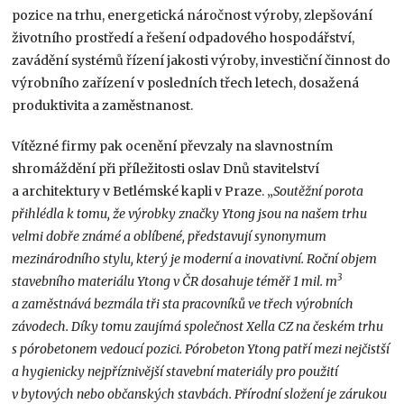
pozice na trhu, energetická náročnost výroby, zlepšování
životního prostředí a řešení odpadového hospodářství,
zavádění systémů řízení jakosti výroby, investiční činnost do
výrobního zařízení v posledních třech letech, dosažená
produktivita a zaměstnanost.
Vítězné firmy pak ocenění převzaly na slavnostním
shromáždění při příležitosti oslav Dnů stavitelství
a architektury v Betlémské kapli v Praze. „
Soutěžní porota
přihlédla k tomu, že výrobky značky Ytong jsou na našem trhu
velmi dobře známé a oblíbené, představují synonymum
mezinárodního stylu, který je moderní a inovativní. Roční objem
3
stavebního materiálu Ytong v ČR dosahuje téměř 1 mil. m
a zaměstnává bezmála tři sta pracovníků ve třech výrobních
závodech. Díky tomu zaujímá společnost Xella CZ na českém trhu
s pórobetonem vedoucí pozici. Pórobeton Ytong patří mezi nejčistší
a hygienicky nejpříznivější stavební materiály pro použití
v bytových nebo občanských stavbách. Přírodní složení je zárukou