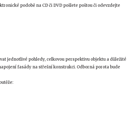
ektronické podobě na CD či DVD pošlete poštou či odevzdejte
t jednotlivé pohledy, celkovou perspektivu objektu a důležité
 napojení fasády na střešní konstrukci. Odborná porota bude
outěže: