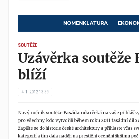
NOMENKLATURA
EKONO
SOUTĚŽE
Uzávěrka soutěže F
blíží
4. 1. 2012 13:39
Nový ročník soutěže
Fasáda roku
čeká na vaše přihlášk
pro všechny, kdo vytvořili během roku 2011 fasádní dílo
Zapište se do historie české architektury a přihlaste včas s
kategorií a tím dala naději na prestižní ocenění širšímu poč