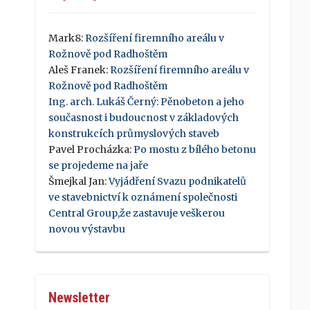
Mark8
:
Rozšíření firemního areálu v
Rožnově pod Radhoštěm
Aleš Franek
:
Rozšíření firemního areálu v
Rožnově pod Radhoštěm
Ing. arch. Lukáš Černý
:
Pěnobeton a jeho
současnost i budoucnost v základových
konstrukcích průmyslových staveb
Pavel Procházka
:
Po mostu z bílého betonu
se projedeme na jaře
Šmejkal Jan
:
Vyjádření Svazu podnikatelů
ve stavebnictví k oznámení společnosti
Central Group,že zastavuje veškerou
novou výstavbu
Newsletter