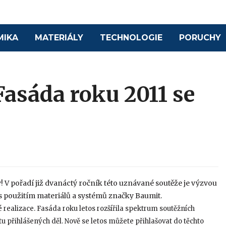
MIKA
MATERIÁLY
TECHNOLOGIE
PORUCHY
asáda roku 2011 se
y! V pořadí již dvanáctý ročník této uznávané soutěže je výzvou
 s použitím materiálů a systémů značky Baumit.
vé realizace. Fasáda roku letos rozšířila spektrum soutěžních
tu přihlášených děl. Nově se letos můžete přihlašovat do těchto