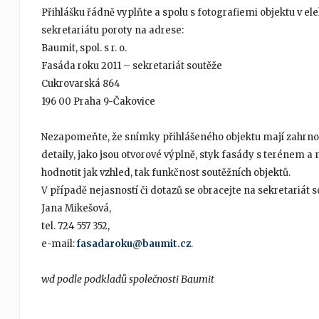
Přihlášku řádně vyplňte a spolu s fotografiemi objektu v el
sekretariátu poroty na adrese:
Baumit, spol. s r. o.
Fasáda roku 2011 – sekretariát soutěže
Cukrovarská 864
196 00 Praha 9-Čakovice
Nezapomeňte, že snímky přihlášeného objektu mají zahrnova
detaily, jako jsou otvorové výplně, styk fasády s terénem a
hodnotit jak vzhled, tak funkčnost soutěžních objektů.
V případě nejasností či dotazů se obracejte na sekretariát s
Jana Mikešová,
tel. 724 557 352,
e-mail:
fasadaroku@baumit.cz
.
wd podle podkladů společnosti Baumit