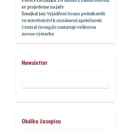
Pavel Procházka
:
Po mostu z bílého betonu
se projedeme na jaře
Šmejkal Jan
:
Vyjádření Svazu podnikatelů
ve stavebnictví k oznámení společnosti
Central Group,že zastavuje veškerou
novou výstavbu
Newsletter
Obálka časopisu