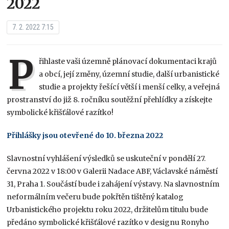
2022
7. 2. 2022 7:15
P
řihlaste vaši územně plánovací dokumentaci krajů
a obcí, její změny, územní studie, další urbanistické
studie a projekty řešící větší i menší celky, a veřejná
prostranství do již 8. ročníku soutěžní přehlídky a získejte
symbolické křišťálové razítko!
Přihlášky jsou otevřené do 10. března 2022
Slavnostní vyhlášení výsledků se uskuteční v pondělí 27.
června 2022 v 18:00 v Galerii Nadace ABF, Václavské náměstí
31, Praha 1. Součástí bude i zahájení výstavy. Na slavnostním
neformálním večeru bude pokřtěn tištěný katalog
Urbanistického projektu roku 2022, držitelům titulu bude
předáno symbolické křišťálové razítko v designu Ronyho