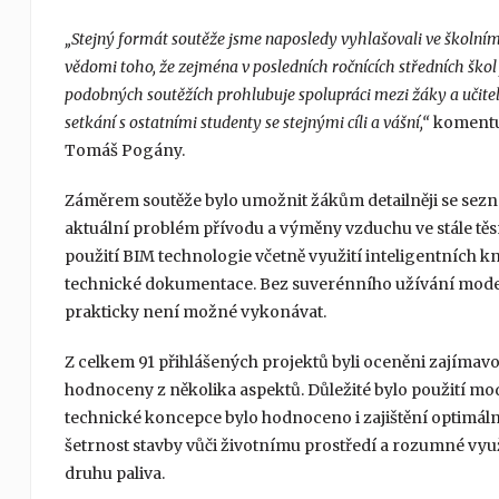
„Stejný formát soutěže jsme naposledy vyhlašovali ve školním r
vědomi toho, že zejména v posledních ročnících středních škol
podobných soutěžích prohlubuje spolupráci mezi žáky a učiteli
setkání s ostatními studenty se stejnými cíli a vášní,“
komentuj
Tomáš Pogány.
Záměrem soutěže bylo umožnit žákům detailněji se sezná
aktuální problém přívodu a výměny vzduchu ve stále těs
použití BIM technologie včetně využití inteligentních
technické dokumentace. Bez suverénního užívání modern
prakticky není možné vykonávat.
Z celkem 91 přihlášených projektů byli oceněni zajímavo
hodnoceny z několika aspektů. Důležité bylo použití mo
technické koncepce bylo hodnoceno i zajištění optimální
šetrnost stavby vůči životnímu prostředí a rozumné vyu
druhu paliva.