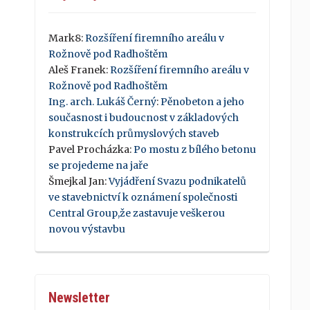
Mark8
:
Rozšíření firemního areálu v
Rožnově pod Radhoštěm
Aleš Franek
:
Rozšíření firemního areálu v
Rožnově pod Radhoštěm
Ing. arch. Lukáš Černý
:
Pěnobeton a jeho
současnost i budoucnost v základových
konstrukcích průmyslových staveb
Pavel Procházka
:
Po mostu z bílého betonu
se projedeme na jaře
Šmejkal Jan
:
Vyjádření Svazu podnikatelů
ve stavebnictví k oznámení společnosti
Central Group,že zastavuje veškerou
novou výstavbu
Newsletter