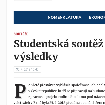
NOMENKLATURA
EKONO
SOUTĚŽE
Studentská soutě
výsledky
30. 4. 2018 15:40
P
o 5leté přestávce vyhlásila společnost Schiede
v České republice, kteří se připravují na budo
zpracovat projekt rodinného domu pod názvem J
veletrzích v Brně byla 25. 4. 2018 předána ocenění třem