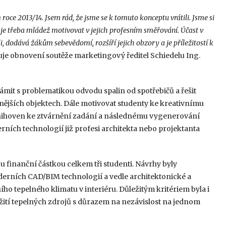
oce 2013/14. Jsem rád, že jsme se k tomuto konceptu vrátili. Jsme si
 je třeba mládež motivovat v jejich profesním směřování. Účast v
, dodává žákům sebevědomí, rozšíří jejich obzory a je příležitostí k
e obnovení soutěže marketingový ředitel Schiedelu Ing.
mit s problematikou odvodu spalin od spotřebičů a řešit
nějších objektech. Dále motivovat studenty ke kreativnímu
 knihoven ke ztvárnění zadání a následnému vygenerování
ích technologií již profesi architekta nebo projektanta
u finanční částkou celkem tři studenti. Návrhy byly
derních CAD/BIM technologií a vedle architektonické a
ho tepelného klimatu v interiéru. Důležitým kritériem byla i
žití tepelných zdrojů s důrazem na nezávislost na jednom