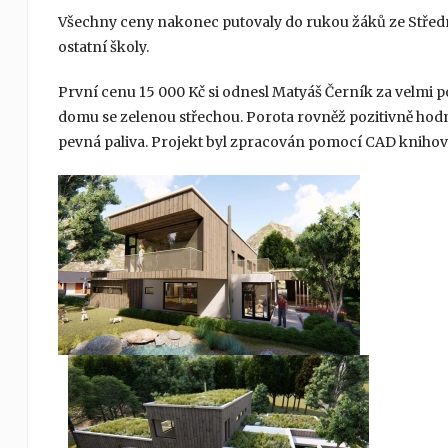
Všechny ceny nakonec putovaly do rukou žáků ze Středn
ostatní školy.
První cenu 15 000 Kč si odnesl Matyáš Černík za velm
domu se zelenou střechou. Porota rovněž pozitivně hodn
pevná paliva. Projekt byl zpracován pomocí CAD knihov