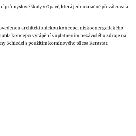
í průmyslové školy v Opavě, která jednoznačně převálcovala
i povedenou architektonickou koncepci nízkoenergetického
otila koncepci vytápění s uplatněním nezávislého zdroje na
ny Schiedel s použitím komínového tělesa Kerastar.