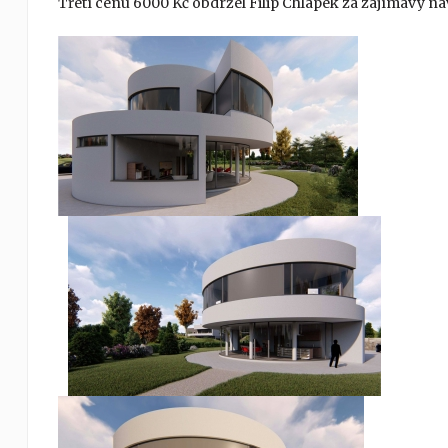
Třetí cenu 6000 Kč obdržel Filip Chlápek za zajímavý 