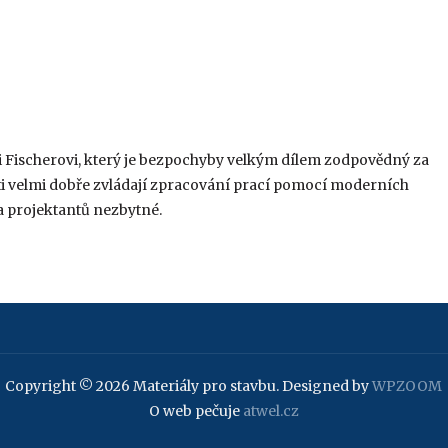
ši Fischerovi, který je bezpochyby velkým dílem zodpovědný za
ti velmi dobře zvládají zpracování prací pomocí moderních
 a projektantů nezbytné.
Copyright © 2026 Materiály pro stavbu.
Designed by
WPZOOM
O web pečuje
atwel.cz