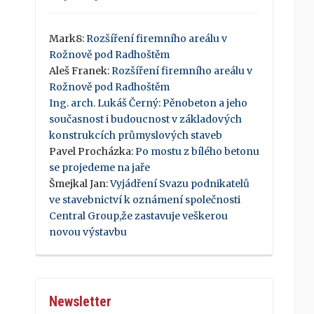
Mark8
:
Rozšíření firemního areálu v
Rožnově pod Radhoštěm
Aleš Franek
:
Rozšíření firemního areálu v
Rožnově pod Radhoštěm
Ing. arch. Lukáš Černý
:
Pěnobeton a jeho
současnost i budoucnost v základových
konstrukcích průmyslových staveb
Pavel Procházka
:
Po mostu z bílého betonu
se projedeme na jaře
Šmejkal Jan
:
Vyjádření Svazu podnikatelů
ve stavebnictví k oznámení společnosti
Central Group,že zastavuje veškerou
novou výstavbu
Newsletter