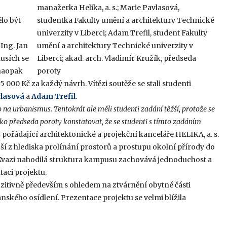
lo být
 Ing. Jan
kusích se
 naopak
00 Kč za každý návrh. Vítězi soutěže se stali studenti
vlasová
a
Adam Trefil
.
na urbanismus. Tentokrát ale měli studenti zadání těžší, protože se
ko předseda poroty konstatovat, že se studenti s tímto zadáním
 pořádající architektonické a projekční kanceláře HELIKA, a. s.
jší z hlediska prolínání prostorů a prostupu okolní přírody do
i. Kvazi nahodilá struktura kampusu zachovává jednoduchost a
taci projektu.
zitivně především s ohledem na ztvárnění obytné části
anského osídlení. Prezentace projektu se velmi blížila