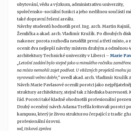
ubytování, vědu a výzkum, administrativu univerzity,
společensko-sociální funkci a jeho nedílnou součástí mě
také dopravní řešení areálu.
Návrhy studentů hodnotili prof. Ing. arch. Martin Rajniš,
Žemlička a akad. arch. Vladimír Kružík. Po dlouhých dis
nakonec porota rozhodla neudělit první a třetí místo, a
ocenit dva nejlepší návrhy místem druhým a odměnou 45 0
architektury Technické univerzity v Liberci –
Marie Pa
„Letošní zadání bylo stejně jako u minulého ročníku zaměřeno 
na místo nemohli zajet podívat. U vítězných projektů mohu ja
vyrovnali velmi dobře,“
uvedl akad. arch. Vladimír Kružík z
Návrh Marie Pavlasové ocenili porotci jako nejpřijatelně
struktury architektury, stejně tak z hlediska barevnost
řád. Porotci také kladně ohodnotili profesionální prezen
Druhý oceněný návrh Adama Trefila kvitovali porotci po
kampusu, který je živou strukturou čerpající z tradic gh
profesionální úrovni.
wd, tisková zpráva