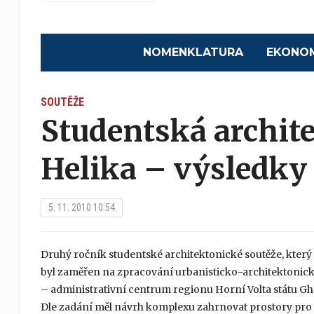
NOMENKLATURA
EKONO
SOUTĚŽE
Studentská archit
Helika – výsledky
5. 11. 2010 10:54
Druhý ročník studentské architektonické soutěže, který 
byl zaměřen na zpracování urbanisticko-architektonic
– administrativní centrum regionu Horní Volta státu Gh
Dle zadání měl návrh komplexu zahrnovat prostory pro