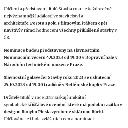
Udělení a představení titulů Stavba roku je každoročně
nejvýznamnější událostí ve stavitelství a
architektuře.
Porota spolu s filmovým štábem opět
navštíví
v rámci hodnocení
všechny přihlášené stavby
v
ČR.
Nominace budou představeny na slavnostním
Nominačním ve
čeru 4.9.2023 od 19:00
v Dopravní hale v
Národním technickém muzeu v Praze
.
Slavnostní galavečer Stavby roku 2023 se uskuteční
25.10.2023 od 19:00 tradičně v Betlémské kapli v Praze.
Držitelé titulů v roce 2023 získají unikátní
symbolické
křišťálové ocenění, které má podobu razítka v
designu Ronyho Plesla vyrobené sklárnou Rückl
.
Udělována je i řada zvláštních cen a nominací.