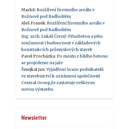
Mark8
:
Rozšíření firemního areálu v
Rožnově pod Radhoštěm
Aleš Franek
:
Rozšíření firemního areálu v
Rožnově pod Radhoštěm
Ing. arch. Lukáš Černý
:
Pěnobeton a jeho
současnost i budoucnost v základových
konstrukcích průmyslových staveb
Pavel Procházka
:
Po mostu z bílého betonu
se projedeme na jaře
Šmejkal Jan
:
Vyjádření Svazu podnikatelů
ve stavebnictví k oznámení společnosti
Central Group,že zastavuje veškerou
novou výstavbu
Newsletter