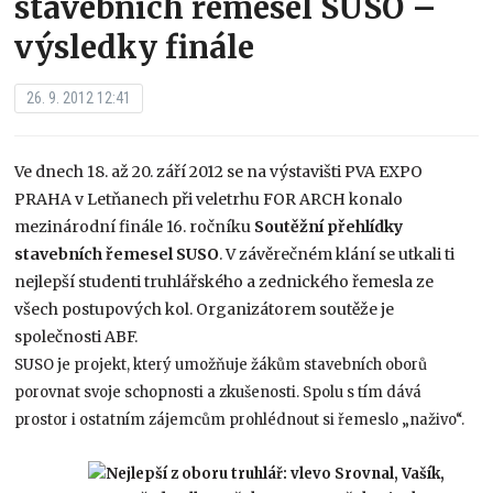
stavebních řemesel SUSO –
výsledky finále
26. 9. 2012 12:41
Ve dnech 18. až 20. září 2012 se na výstavišti PVA EXPO
PRAHA v Letňanech při veletrhu FOR ARCH konalo
mezinárodní finále 16. ročníku
Soutěžní přehlídky
stavebních řemesel SUSO
. V závěrečném klání se utkali ti
nejlepší studenti truhlářského a zednického řemesla ze
všech postupových kol. Organizátorem soutěže je
společnosti ABF.
SUSO je projekt, který umožňuje žákům stavebních oborů
porovnat svoje schopnosti a zkušenosti. Spolu s tím dává
prostor i ostatním zájemcům prohlédnout si řemeslo „naživo“.