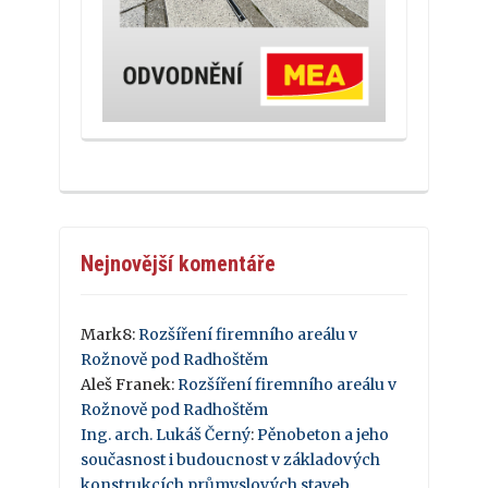
Nejnovější komentáře
Mark8
:
Rozšíření firemního areálu v
Rožnově pod Radhoštěm
Aleš Franek
:
Rozšíření firemního areálu v
Rožnově pod Radhoštěm
Ing. arch. Lukáš Černý
:
Pěnobeton a jeho
současnost i budoucnost v základových
konstrukcích průmyslových staveb