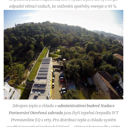
odpadní větrací vzduch, ke snížením spotřeby energie o 93 %.
Zdrojem tepla a chladu v
administrativní budově Nadace
Partnerství Otevřená zahrada
jsou čtyři tepelná čerpadla IVT
Premiumline EQ s vrty. Pro distribuci tepla a chladu systém
využívá inovativní technické řešení – aktivaci betonového jádra