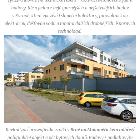
budovy. Jde o jednu z nejúspornějších a nejšetrnějších budov
v Evropě, která využívá i sluneční kolektory, fotovoltaickou
elektrárnu, dešťovou vodu a mnoho dalších drobnějších úsporných
technologií.
Revitalizací brownfieldu vznikl v
Brně na Maloměřickém nábře
ží
polyfunkční objekt a pět bytových domů. Budovy s podlahovým