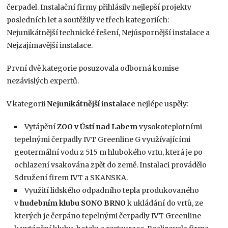
čerpadel. Instalační firmy přihlásily nejlepší projekty
posledních let a soutěžily ve třech kategoriích:
Nejunikátnější technické řešení, Nejúspornější instalace a
Nejzajímavější instalace.
První dvě kategorie posuzovala odborná komise
nezávislých expertů.
V kategorii
Nejunikátnější instalace
nejlépe uspěly:
Vytápění
ZOO v Ústí nad Labem
vysokoteplotními
tepelnými čerpadly IVT Greenline G využívajícími
geotermální vodu z 515 m hlubokého vrtu, která je po
ochlazení vsakována zpět do země. Instalaci provádělo
Sdružení firem IVT a SKANSKA.
Využití lidského odpadního tepla produkovaného
v
hudebním klubu SONO BRNO
k ukládání do vrtů, ze
kterých je čerpáno tepelnými čerpadly IVT Greenline