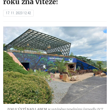
roku zná vítěze!
17. 11. 2023 12:42
ZOO V ÚSTÍ NAD LABEM
je vytápěna tepelnými čerpadly IVT