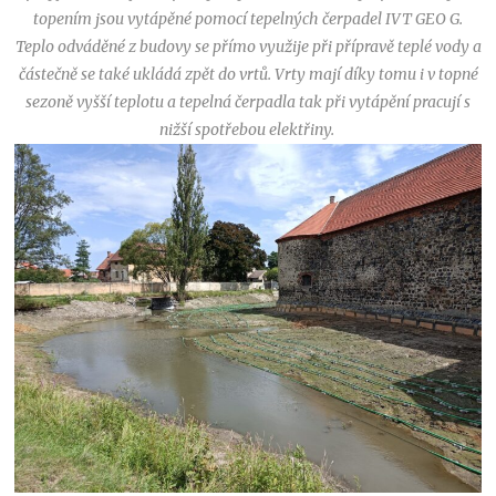
topením jsou vytápěné pomocí tepelných čerpadel IVT GEO G.
Teplo odváděné z budovy se přímo využije při přípravě teplé vody a
částečně se také ukládá zpět do vrtů. Vrty mají díky tomu i v topné
sezoně vyšší teplotu a tepelná čerpadla tak při vytápění pracují s
nižší spotřebou elektřiny.