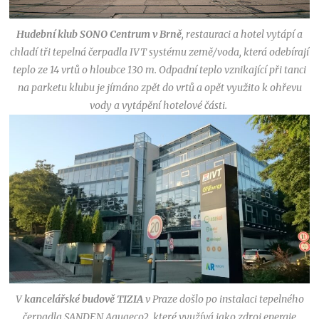
Hudební klub SONO Centrum v Brně
, restauraci a hotel vytápí a
chladí tři tepelná čerpadla IVT systému země/voda, která odebírají
teplo ze 14 vrtů o hloubce 130 m. Odpadní teplo vznikající při tanci
na parketu klubu je jímáno zpět do vrtů a opět využito k ohřevu
vody a vytápění hotelové části.
V
kancelářské budově TIZIA
v Praze došlo po instalaci tepelného
čerpadla SANDEN Aquaeco2, které využívá jako zdroj energie