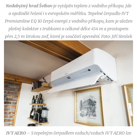
Nedobytný hrad Švihov
je vytápěn teplem z vodního příkopu. Jde
o ojedinělé řešení i v evropském měřítku. Tepelné čerpadlo IVT
Premiumline EQ 10 čerpá energii z vodního příkopu, kam je uložen
plošný kolektor s trubkami o celkové délce 454 m a prostupem
přes 2,5 m širokou zeď, která je součástí opevnění. Foto: Jiří Strašek
IVT AERO
– S tepelným čerpadlem vzduch/vzduch IVT AERO lze