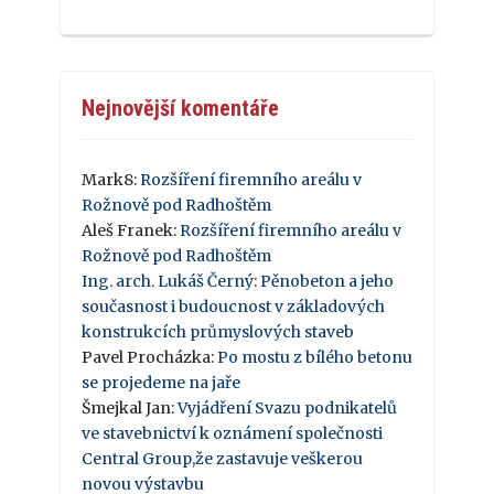
Nejnovější komentáře
Mark8
:
Rozšíření firemního areálu v
Rožnově pod Radhoštěm
Aleš Franek
:
Rozšíření firemního areálu v
Rožnově pod Radhoštěm
Ing. arch. Lukáš Černý
:
Pěnobeton a jeho
současnost i budoucnost v základových
konstrukcích průmyslových staveb
Pavel Procházka
:
Po mostu z bílého betonu
se projedeme na jaře
Šmejkal Jan
:
Vyjádření Svazu podnikatelů
ve stavebnictví k oznámení společnosti
Central Group,že zastavuje veškerou
novou výstavbu