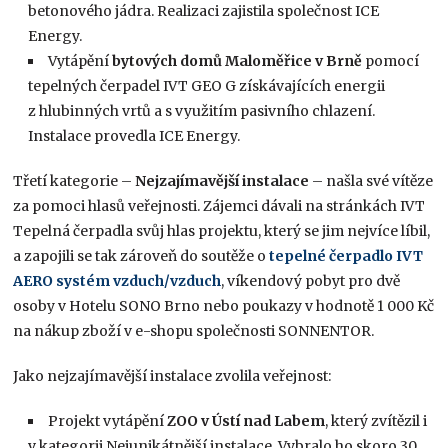
betonového jádra. Realizaci zajistila společnost ICE
Energy.
Vytápění
bytových domů Maloměřice v Brně
pomocí
tepelných čerpadel IVT GEO G získávajících energii
z hlubinných vrtů a s využitím pasivního chlazení.
Instalace provedla ICE Energy.
Třetí kategorie –
Nejzajímavější instalace
– našla své vítěze
za pomoci hlasů veřejnosti. Zájemci dávali na stránkách IVT
Tepelná čerpadla svůj hlas projektu, který se jim nejvíce líbil,
a zapojili se tak zároveň do soutěže o
tepelné čerpadlo IVT
AERO systém vzduch/vzduch
, víkendový pobyt pro dvě
osoby v Hotelu SONO Brno nebo poukazy v hodnotě 1 000 Kč
na nákup zboží v e-shopu společnosti SONNENTOR.
Jako nejzajímavější instalace zvolila veřejnost:
Projekt vytápění
ZOO v Ústí nad Labem
, který zvítězil i
v kategorii Nejunikátnější instalace. Vybralo ho skoro 30