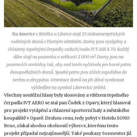
Na Americe
v Mníšku u Liberce stojí 25 nízkoenergetických
rodinných domů s řízeným větráním. Domy jsou vytápěny a
chlazeny tepelnými čerpadly vzduch/voda IVT AIR X 70. Každý
dům stojí na pozemku o velikosti 2 000 m². Domy jsou na
pozemcích umístěny tak, aby nad terén vyčnívala jen horní patra
dvoupodlažních domů. Spodní patra jsou zčásti zapuštěna do
terénu a obsypána. Orientace domů na jih dává vyniknout
výhledům na symbol Liberecka: Ještěd.
Všechny soutěžní hlasy byly slosovány a vítězem tepelného
čerpadla IVT AERO se stal pan Čudek z Opavy, který hlasoval
pro projekt vytápění a chlazení sportovní haly a městského
koupaliště v Opavě. Druhou cenu, tedy pobyt v Hotelu SONO
Brno, získal shodou okolností výherce, kterému tento
projekt připadal nejzajímavější. Také poukazy Sonnentor již