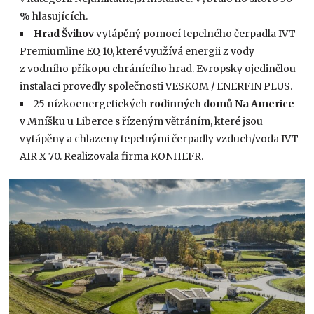
% hlasujících.
Hrad Švihov
vytápěný pomocí tepelného čerpadla IVT
Premiumline EQ 10, které využívá energii z vody
z vodního příkopu chránícího hrad. Evropsky ojedinělou
instalaci provedly společnosti VESKOM / ENERFIN PLUS.
25 nízkoenergetických
rodinných domů Na Americe
v Mníšku u Liberce s řízeným větráním, které jsou
vytápěny a chlazeny tepelnými čerpadly vzduch/voda IVT
AIR X 70. Realizovala firma KONHEFR.