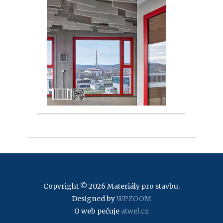
Copyright © 2026 Materiály pro stavbu.
Designed by
WPZOOM
O web pečuje
atwel.cz