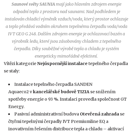
Saunové světy SAUNIA
mají jako hlavním zdrojem energie
odpadní teplo z prostoru nad saunami. Nad podhledem je
instalován chladicí výměník vzduch/voda, který prostor ochlazuje
a teplo předává vodním okruhem tepelnému čerpadlu voda/voda
IVT GEO G 248. Dalším zdrojem energie je ochlazovací bazén a
výrobník ledu, které jsou zásobovány chladem z tepelného
čerpadla. Díky souběžné výrobě tepla a chladu je systém
energeticky mimořádně efektivní.
Vítězi kategorie
Nejúspornější instalace
tepelného čerpadla
se staly:
Instalace tepelného čerpadla SANDEN
Aquaeco2 v
kancelářské budově TIZIA
se snížením
spotřeby energie o 93 %. Instalaci provedla společnost GT
Energy.
Pasivní administrativní budova
Otevřená zahrada
se
čtyřmi tepelnými čerpadly IVT Premiumline EQ a
inovativním řešením distribuce tepla a chladu – aktivací