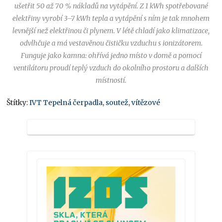
ušetřit 50 až 70 % nákladů na vytápění. Z 1 kWh spotřebované
elektřiny vyrobí 3–7 kWh tepla a vytápění s ním je tak mnohem
levnější než elektřinou či plynem. V létě chladí jako klimatizace,
odvlhčuje a má vestavěnou čističku vzduchu s ionizátorem.
Funguje jako kamna: ohřívá jedno místo v domě a pomocí
ventilátoru proudí teplý vzduch do okolního prostoru a dalších
místností.
Štítky:
IVT Tepelná čerpadla
,
soutež
,
vítězové