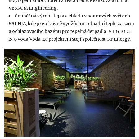
k vytápění klubu, hotelu a restaurace. Realizovala firma
VESKOM Engineering.
Souběžná výroba tepla a chladu v
saunových světech
SAUNIA
, kde je efektivně využíváno odpadní teplo za saun
a ochlazovacího bazénu pro tepelná čerpadla IVT GEO G
248 voda/voda. Za projektem stojí společnost GT Energy.