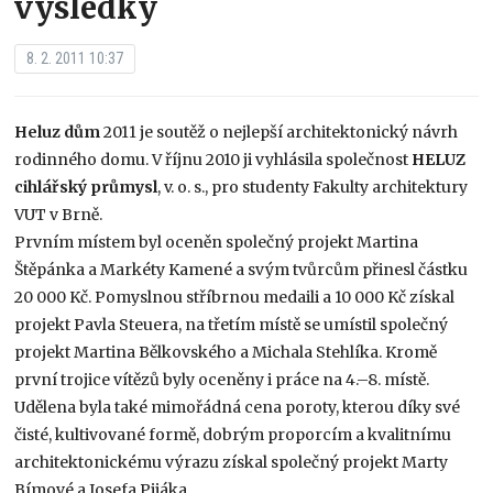
výsledky
8. 2. 2011 10:37
Heluz dům
2011 je soutěž o nejlepší architektonický návrh
rodinného domu. V říjnu 2010 ji vyhlásila společnost
HELUZ
cihlářský průmysl
, v. o. s., pro studenty Fakulty architektury
VUT v Brně.
Prvním místem byl oceněn společný projekt Martina
Štěpánka a Markéty Kamené a svým tvůrcům přinesl částku
20 000 Kč. Pomyslnou stříbrnou medaili a 10 000 Kč získal
projekt Pavla Steuera, na třetím místě se umístil společný
projekt Martina Bělkovského a Michala Stehlíka. Kromě
první trojice vítězů byly oceněny i práce na 4.–8. místě.
Udělena byla také mimořádná cena poroty, kterou díky své
čisté, kultivované formě, dobrým proporcím a kvalitnímu
architektonickému výrazu získal společný projekt Marty
Bímové a Josefa Pijáka.