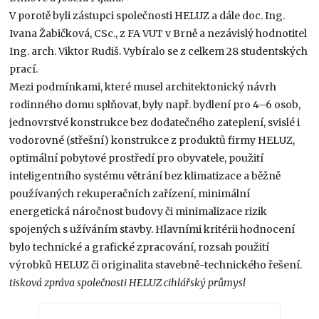
V porotě byli zástupci společnosti HELUZ a dále doc. Ing.
Ivana Žabičková, CSc., z FA VUT v Brně a nezávislý hodnotitel
Ing. arch. Viktor Rudiš. Vybíralo se z celkem 28 studentských
prací.
Mezi podmínkami, které musel architektonický návrh
rodinného domu splňovat, byly např. bydlení pro 4–6 osob,
jednovrstvé konstrukce bez dodatečného zateplení, svislé i
vodorovné (střešní) konstrukce z produktů firmy HELUZ,
optimální pobytové prostředí pro obyvatele, použití
inteligentního systému větrání bez klimatizace a běžně
používaných rekuperačních zařízení, minimální
energetická náročnost budovy či minimalizace rizik
spojených s užíváním stavby. Hlavními kritérii hodnocení
bylo technické a grafické zpracování, rozsah použití
výrobků HELUZ či originalita stavebně-technického řešení.
tisková zpráva společnosti HELUZ cihlářský průmysl