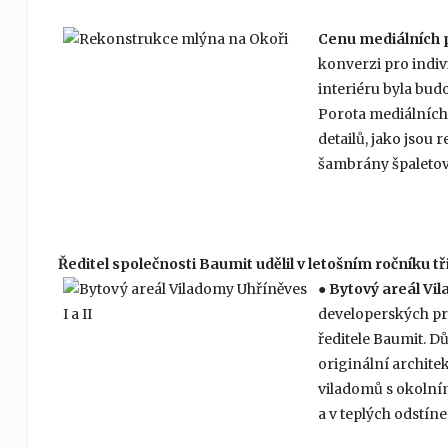
Cenu mediálních 
konverzi pro indi
interiéru byla bu
Porota mediálních 
detailů, jako jsou
šambrány špaleto
Ředitel společnosti Baumit udělil v letošním ročníku tř
●
Bytový areál Vil
developerských pr
ředitele Baumit. D
originální archit
viladomů s okolním
a v teplých odstíne