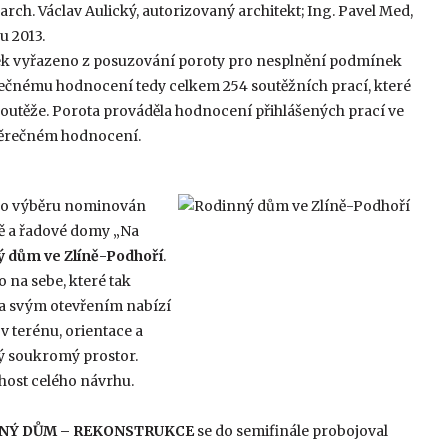
arch. Václav Aulický, autorizovaný architekt; Ing. Pavel Med,
u 2013.
šek vyřazeno z posuzování poroty pro nesplnění podmínek
ěrečnému hodnocení tedy celkem 254 soutěžních prací, které
soutěže. Porota prováděla hodnocení přihlášených prací ve
věrečném hodnocení.
ího výběru nominován
ě a řadové domy „Na
ý dům ve Zlíně-Podhoří
.
na sebe, které tak
 a svým otevřením nabízí
 v terénu, orientace a
ný soukromý prostor.
host celého návrhu.
NÝ DŮM – REKONSTRUKCE
se do semifinále probojoval