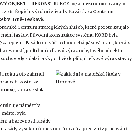
VÝ OBJEKT – REKONSTRUKCE
měla mezi nominovanými
Praze 6-Řepích, výrobní závod v Kovářské a
Centrum
užeb v Brně-Leskavě
.
oravské Centrum strategických služeb, které porotu zaujalo
lenění fasády. Původní konstrukce systému KORD byla
 zateplena. Fasádu dotváří jednoduchá pásová okna, která, s
barevností, podtrhují celkový výraz nebytového objektu.
 suchovody a další prvky citlivě doplňují celkový výraz stavby.
áda roku 2013 zahrnul
radech, kostel sv.
Hronově
, která se stala
 dominuje náměstí v
 město, byla
ní a barevnosti fasády.
ch fasády vysokou řemeslnou úroveň a precizní zpracování