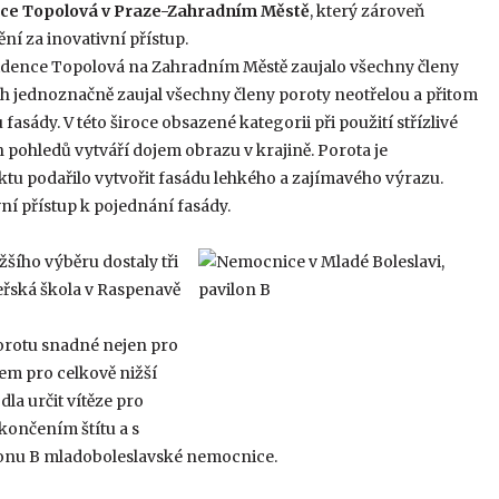
ce Topolová v Praze-Zahradním Městě
, který zároveň
ní za inovativní přístup.
idence Topolová na Zahradním Městě zaujalo všechny členy
h jednoznačně zaujal všechny členy poroty neotřelou a přitom
asády. V této široce obsazené kategorii při použití střízlivé
h pohledů vytváří dojem obrazu v krajině. Porota je
ktu podařilo vytvořit fasádu lehkého a zajímavého výrazu.
vní přístup k pojednání fasády.
žšího výběru dostaly tři
teřská škola v Raspenavě
porotu snadné nejen pro
em pro celkově nižší
la určit vítěze pro
končením štítu a s
lonu B mladoboleslavské nemocnice.