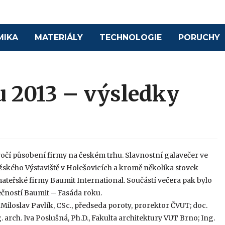
MIKA
MATERIÁLY
TECHNOLOGIE
PORUCHY
u 2013 – výsledky
ýročí působení firmy na českém trhu. Slavnostní galavečer ve
ražského Výstaviště v Holešovicích a kromě několika stovek
mateřské firmy Baumit International. Součástí večera pak bylo
ečností Baumit – Fasáda roku.
Miloslav Pavlík, CSc., předseda poroty, prorektor ČVUT; doc.
. arch. Iva Poslušná, Ph.D., Fakulta architektury VUT Brno; Ing.