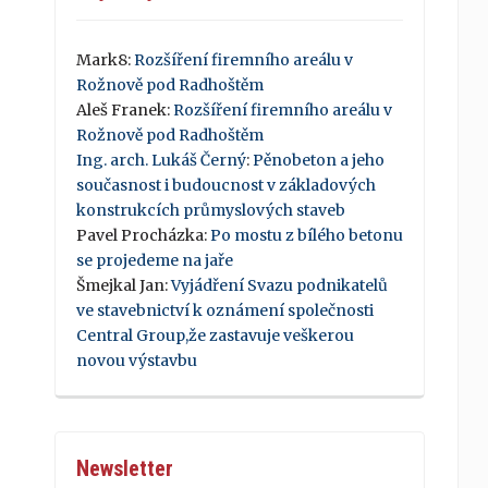
Mark8
:
Rozšíření firemního areálu v
Rožnově pod Radhoštěm
Aleš Franek
:
Rozšíření firemního areálu v
Rožnově pod Radhoštěm
Ing. arch. Lukáš Černý
:
Pěnobeton a jeho
současnost i budoucnost v základových
konstrukcích průmyslových staveb
Pavel Procházka
:
Po mostu z bílého betonu
se projedeme na jaře
Šmejkal Jan
:
Vyjádření Svazu podnikatelů
ve stavebnictví k oznámení společnosti
Central Group,že zastavuje veškerou
novou výstavbu
Newsletter