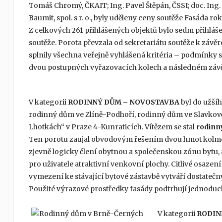
Tomáš Chromý, ČKAIT; Ing. Pavel Štěpán, ČSSI; doc. Ing. 
Baumit, spol. s r. o., byly uděleny ceny soutěže Fasáda rok
Z celkových 261 přihlášených objektů bylo sedm přihlá
soutěže. Porota převzala od sekretariátu soutěže k záv
splnily všechna veřejně vyhlášená kritéria – podmínky 
dvou postupných vyřazovacích kolech a následném zá
V kategorii
RODINNÝ DŮM – NOVOSTAVBA
byl do užš
rodinný dům ve Zlíně-Podhoří, rodinný dům ve Slavkov
Lhotkách“ v Praze 4-Kunraticích. Vítězem se stal
rodinn
Ten porotu zaujal obvodovým řešením dvou hmot kolmo 
zjevně logicky člení obytnou a společenskou zónu bytu,
pro uživatele atraktivní venkovní plochy. Citlivé osazení
vymezení ke stávající bytové zástavbě vytváří dostateč
Použité výrazové prostředky fasády podtrhují jednoduc
V kategorii
RODIN