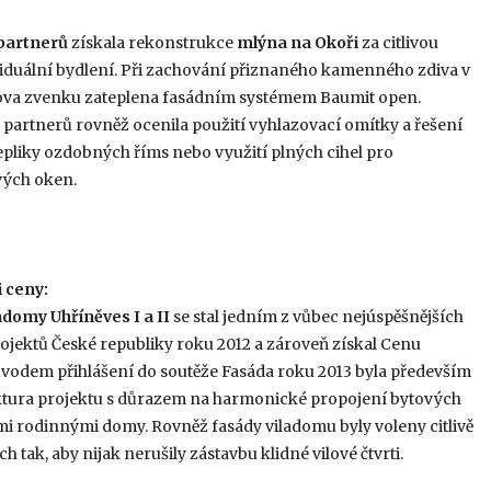
partnerů
získala rekonstrukce
mlýna na Okoři
za citlivou
viduální bydlení. Při zachování přiznaného kamenného zdiva v
dova zvenku zateplena fasádním systémem Baumit open.
partnerů rovněž ocenila použití vyhlazovací omítky a řešení
 repliky ozdobných říms nebo využití plných cihel pro
vých oken.
i ceny:
adomy Uhříněves I a II
se stal jedním z vůbec nejúspěšnějších
ojektů České republiky roku 2012 a zároveň získal Cenu
ůvodem přihlášení do soutěže Fasáda roku 2013 byla především
ektura projektu s důrazem na harmonické propojení bytových
i rodinnými domy. Rovněž fasády viladomu byly voleny citlivě
ch tak, aby nijak nerušily zástavbu klidné vilové čtvrti.