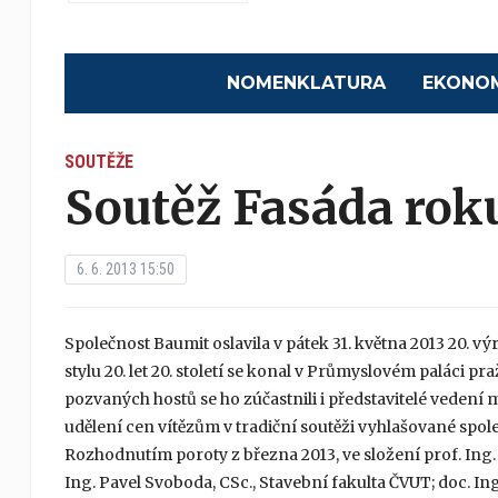
NOMENKLATURA
EKONO
SOUTĚŽE
Soutěž Fasáda rok
6. 6. 2013 15:50
Společnost Baumit oslavila v pátek 31. května 2013 20. v
stylu 20. let 20. století se konal v Průmyslovém paláci p
pozvaných hostů se ho zúčastnili i představitelé vedení 
udělení cen vítězům v tradiční soutěži vyhlašované spol
Rozhodnutím poroty z března 2013, ve složení prof. Ing. 
Ing. Pavel Svoboda, CSc., Stavební fakulta ČVUT; doc. Ing