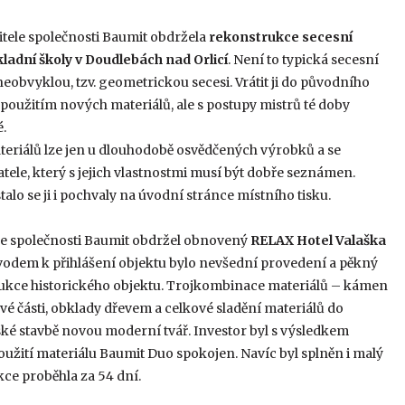
tele společnosti Baumit obdržela
rekonstrukce secesní
ladní školy v Doudlebách nad Orlicí
. Není to typická secesní
neobvyklou, tzv. geometrickou secesi. Vrátit ji do původního
s použitím nových materiálů, ale s postupy mistrů té doby
.
teriálů lze jen u dlouhodobě osvědčených výrobků a se
ele, který s jejich vlastnostmi musí být dobře seznámen.
alo se ji i pochvaly na úvodní stránce místního tisku.
ele společnosti Baumit obdržel obnovený
RELAX Hotel Valaška
vodem k přihlášení objektu bylo nevšední provedení a pěkný
ukce historického objektu. Trojkombinace materiálů – kámen
vé části, obklady dřevem a celkové sladění materiálů do
ské stavbě novou moderní tvář. Investor byl s výsledkem
užití materiálu Baumit Duo spokojen. Navíc byl splněn i malý
ce proběhla za 54 dní.