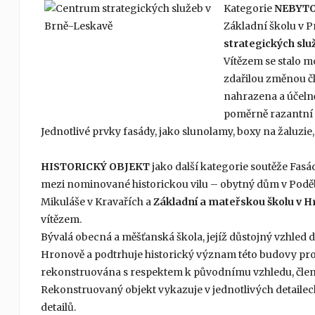
Kategorie
NEBYTO
Základní školu v 
strategických sl
Vítězem se stalo m
zdařilou změnou č
nahrazena a účelně
poměrně razantní 
Jednotlivé prvky fasády, jako slunolamy, boxy na žaluzie,
HISTORICKÝ OBJEKT
jako další kategorie soutěže Fas
mezi nominované historickou vilu – obytný dům v Poděb
Mikuláše v Kravařích a
Základní a mateřskou školu v 
vítězem.
Bývalá obecná a měšťanská škola, jejíž důstojný vzhled
Hronově a podtrhuje historický význam této budovy pro
rekonstruována s respektem k původnímu vzhledu, členě
Rekonstruovaný objekt vykazuje v jednotlivých detaile
detailů.