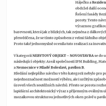
Háječku a
Reziden
obdržel další oceně
Řešení fasády Rez
poroty. Tento návr
výraznou grafikou f
barevnosti, která jak z blízkých, tak zejména z dálkovýc
přesvědčena, že se tímto způsobem z velmi fádního obje
Proto také jednomyslně ocenila tuto realizaci za inovati
V kategorii
NEBYTOVÝ OBJEKT – NOVOSTAVBA
se do u
následující objekty: Areál společnosti IPM Building, Ma
a
Nemocnice v Mladé Boleslavi, pavilon B
.
Hledání nejlepšího návrhu v této kategorii nebylo pro 
nejednoznačnost možností výběru, ale i určitým způsob
úroveň všech soutěžních návrhů. Přesto se porota rozhod
lapidární architektonický výraz s příjemným oválným u
mozaikovou strukturou jednotlivých oken právě u pavi