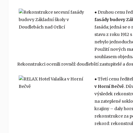
● Druhou cenu ředi
fasády budovy Zák
fasáda; jedná se o 
stavu z roku 1912 
nebylo jednoduché
Použití nových ma
souhlasem objednat
Rekonstrukci ocenili rovněž doudlebští zastupitelé a dost
● Třetí cenu ředit
v Horní Bečvě
. Dů
výsledek rekonstr
na zateplené soklo
krajiny – daly hor
rekonstrukce za po
rekord: rekonstruk