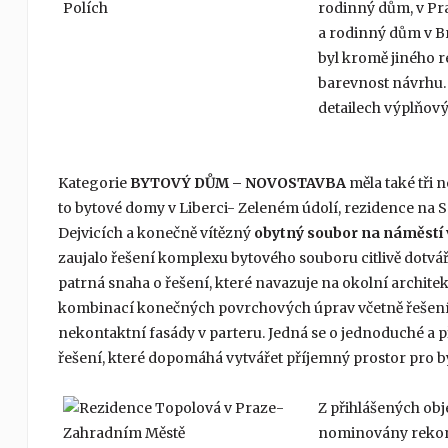
rodinný dům, v Pr
a rodinný dům v B
byl kromě jiného r
barevnost návrhu.
detailech výplňov
Kategorie
BYTOVÝ DŮM – NOVOSTAVBA
měla také tři 
to bytové domy v Liberci- Zeleném údolí, rezidence na 
Dejvicích a konečně vítězný
obytný soubor na náměstí 
zaujalo řešení komplexu bytového souboru citlivě dotváře
patrná snaha o řešení, které navazuje na okolní archit
kombinací konečných povrchových úprav včetně řešení
nekontaktní fasády v parteru. Jedná se o jednoduché a p
řešení, které dopomáhá vytvářet příjemný prostor pro b
Z přihlášených obj
nominovány rekons