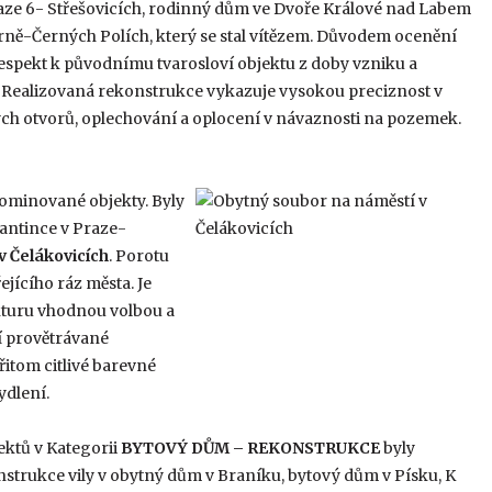
aze 6- Střešovicích, rodinný dům ve Dvoře Králové nad Labem
rně-Černých Polích, který se stal vítězem. Důvodem ocenění
espekt k původnímu tvarosloví objektu z doby vzniku a
 Realizovaná rekonstrukce vykazuje vysokou preciznost v
ých otvorů, oplechování a oplocení v návaznosti na pozemek.
nominované objekty. Byly
Santince v Praze-
v Čelákovicích
. Porotu
jícího ráz města. Je
ekturu vhodnou volbou a
 provětrávané
řitom citlivé barevné
ydlení.
ektů v Kategorii
BYTOVÝ DŮM – REKONSTRUKCE
byly
trukce vily v obytný dům v Braníku, bytový dům v Písku, K