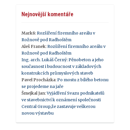
Nejnovější komentáře
Mark8
:
Rozšíření firemního areálu v
Rožnově pod Radhoštěm
Aleš Franek
:
Rozšíření firemního areálu v
Rožnově pod Radhoštěm
Ing. arch. Lukáš Černý
:
Pěnobeton a jeho
současnost i budoucnost v základových
konstrukcích průmyslových staveb
Pavel Procházka
:
Po mostu z bílého betonu
se projedeme na jaře
Šmejkal Jan
:
Vyjádření Svazu podnikatelů
ve stavebnictví k oznámení společnosti
Central Group,že zastavuje veškerou
novou výstavbu