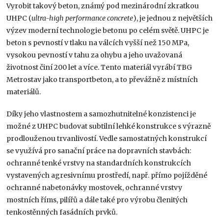
Vyrobit takový beton, známý pod mezinárodní zkratkou
UHPC (
ultra-high performance concrete
), je jednou z největších
výzev moderní technologie betonu po celém světě. UHPC je
beton s pevností v tlaku na válcích vyšší než 150 MPa,
vysokou pevností v tahu za ohybu a jeho uvažovaná
životnost činí 200 let a více. Tento materiál vyrábí TBG
Metrostav jako transportbeton, a to převážně z místních
materiálů.
Díky jeho vlastnostem a samozhutnitelné konzistenci je
možné z UHPC budovat subtilní lehké konstrukce s výrazně
prodlouženou trvanlivostí. Vedle samostatných konstrukcí
se využívá pro sanační práce na dopravních stavbách:
ochranné tenké vrstvy na standardních konstrukcích
vystavených agresivnímu prostředí, např. přímo pojížděné
ochranné nabetonávky mostovek, ochranné vrstvy
mostních říms, pilířů a dále také pro výrobu členitých
tenkostěnných fasádních prvků.