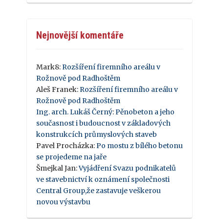
Nejnovější komentáře
Mark8
:
Rozšíření firemního areálu v
Rožnově pod Radhoštěm
Aleš Franek
:
Rozšíření firemního areálu v
Rožnově pod Radhoštěm
Ing. arch. Lukáš Černý
:
Pěnobeton a jeho
současnost i budoucnost v základových
konstrukcích průmyslových staveb
Pavel Procházka
:
Po mostu z bílého betonu
se projedeme na jaře
Šmejkal Jan
:
Vyjádření Svazu podnikatelů
ve stavebnictví k oznámení společnosti
Central Group,že zastavuje veškerou
novou výstavbu