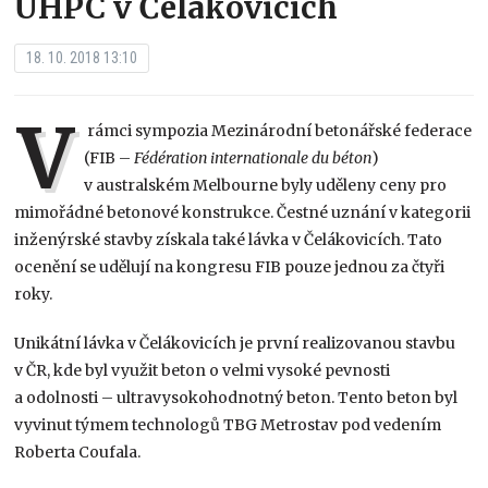
UHPC v Čelákovicích
18. 10. 2018 13:10
V
rámci sympozia Mezinárodní betonářské federace
(FIB –
Fédération internationale du béton
)
v australském Melbourne byly uděleny ceny pro
mimořádné betonové konstrukce. Čestné uznání v kategorii
inženýrské stavby získala také lávka v Čelákovicích. Tato
ocenění se udělují na kongresu FIB pouze jednou za čtyři
roky.
Unikátní lávka v Čelákovicích je první realizovanou stavbu
v ČR, kde byl využit beton o velmi vysoké pevnosti
a odolnosti – ultravysokohodnotný beton. Tento beton byl
vyvinut týmem technologů TBG Metrostav pod vedením
Roberta Coufala.