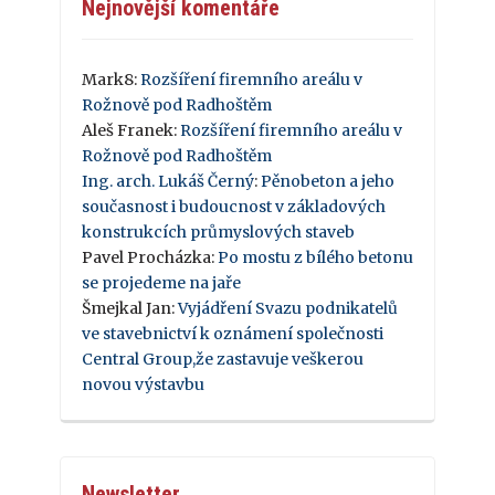
Nejnovější komentáře
Mark8
:
Rozšíření firemního areálu v
Rožnově pod Radhoštěm
Aleš Franek
:
Rozšíření firemního areálu v
Rožnově pod Radhoštěm
Ing. arch. Lukáš Černý
:
Pěnobeton a jeho
současnost i budoucnost v základových
konstrukcích průmyslových staveb
Pavel Procházka
:
Po mostu z bílého betonu
se projedeme na jaře
Šmejkal Jan
:
Vyjádření Svazu podnikatelů
ve stavebnictví k oznámení společnosti
Central Group,že zastavuje veškerou
novou výstavbu
Newsletter