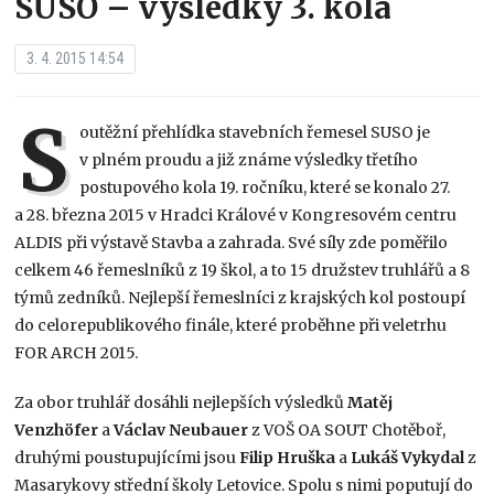
SUSO – výsledky 3. kola
3. 4. 2015 14:54
S
outěžní přehlídka stavebních řemesel SUSO je
v plném proudu a již známe výsledky třetího
postupového kola 19. ročníku, které se konalo 27.
a 28. března 2015 v Hradci Králové v Kongresovém centru
ALDIS při výstavě Stavba a zahrada. Své síly zde poměřilo
celkem 46 řemeslníků z 19 škol, a to 15 družstev truhlářů a 8
týmů zedníků. Nejlepší řemeslníci z krajských kol postoupí
do celorepublikového finále, které proběhne při veletrhu
FOR ARCH 2015.
Za obor truhlář dosáhli nejlepších výsledků
Matěj
Venzhöfer
a
Václav Neubauer
z VOŠ OA SOUT Chotěboř,
druhými poustupujícími jsou
Filip Hruška
a
Lukáš Vykydal
z
Masarykovy střední školy Letovice. Spolu s nimi poputují do