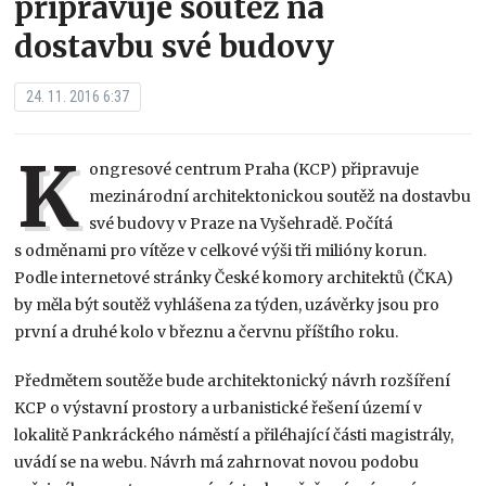
připravuje soutěž na
dostavbu své budovy
24. 11. 2016 6:37
K
ongresové centrum Praha (KCP) připravuje
mezinárodní architektonickou soutěž na dostavbu
své budovy v Praze na Vyšehradě. Počítá
s odměnami pro vítěze v celkové výši tři milióny korun.
Podle internetové stránky České komory architektů (ČKA)
by měla být soutěž vyhlášena za týden, uzávěrky jsou pro
první a druhé kolo v březnu a červnu příštího roku.
Předmětem soutěže bude architektonický návrh rozšíření
KCP o výstavní prostory a urbanistické řešení území v
lokalitě Pankráckého náměstí a přiléhající části magistrály,
uvádí se na webu. Návrh má zahrnovat novou podobu