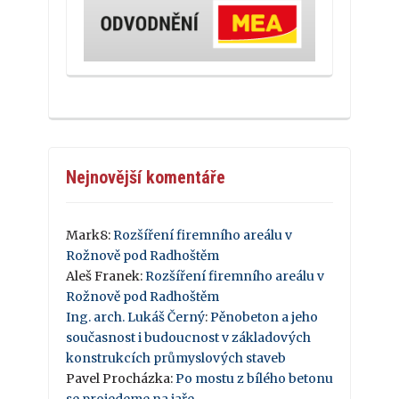
Nejnovější komentáře
Mark8
:
Rozšíření firemního areálu v
Rožnově pod Radhoštěm
Aleš Franek
:
Rozšíření firemního areálu v
Rožnově pod Radhoštěm
Ing. arch. Lukáš Černý
:
Pěnobeton a jeho
současnost i budoucnost v základových
konstrukcích průmyslových staveb
Pavel Procházka
:
Po mostu z bílého betonu
se projedeme na jaře