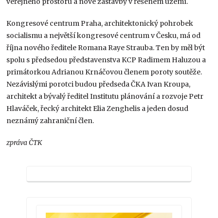
veřejného prostoru a nové zástavby v řešeném území.
Kongresové centrum Praha, architektonický pohrobek
socialismu a největší kongresové centrum v Česku, má od
října nového ředitele Romana Raye Strauba. Ten by měl být
spolu s předsedou představenstva KCP Radimem Haluzou a
primátorkou Adrianou Krnáčovou členem poroty soutěže.
Nezávislými porotci budou předseda ČKA Ivan Kroupa,
architekt a bývalý ředitel Institutu plánování a rozvoje Petr
Hlaváček, řecký architekt Elia Zenghelis a jeden dosud
neznámý zahraniční člen.
zpráva ČTK