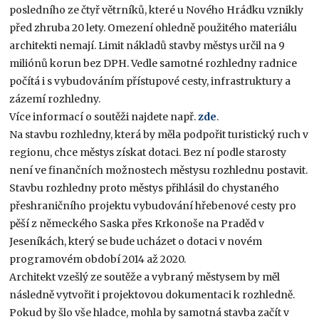
posledního ze čtyř větrníků, které u Nového Hrádku vznikly
před zhruba 20 lety. Omezení ohledně použitého materiálu
architekti nemají. Limit nákladů stavby městys určil na 9
miliónů korun bez DPH. Vedle samotné rozhledny radnice
počítá i s vybudováním přístupové cesty, infrastruktury a
zázemí rozhledny.
Více informací o soutěži najdete např.
zde
.
Na stavbu rozhledny, která by měla podpořit turistický ruch v
regionu, chce městys získat dotaci. Bez ní podle starosty
není ve finančních možnostech městysu rozhlednu postavit.
Stavbu rozhledny proto městys přihlásil do chystaného
přeshraničního projektu vybudování hřebenové cesty pro
pěší z německého Saska přes Krkonoše na Praděd v
Jeseníkách, který se bude ucházet o dotaci v novém
programovém období 2014 až 2020.
Architekt vzešlý ze soutěže a vybraný městysem by měl
následně vytvořit i projektovou dokumentaci k rozhledně.
Pokud by šlo vše hladce, mohla by samotná stavba začít v