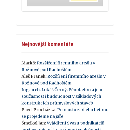
Nejnovější komentáře
Mark8
:
Rozšíření firemního areálu v
Rožnově pod Radhoštěm
Aleš Franek
:
Rozšíření firemního areálu v
Rožnově pod Radhoštěm
Ing. arch. Lukáš Černý
:
Pěnobeton a jeho
současnost i budoucnost v základových
konstrukcích průmyslových staveb
Pavel Procházka
:
Po mostu z bílého betonu
se projedeme na jaře
Šmejkal Jan
:
Vyjádření Svazu podnikatelů
ve stavebnictví k oznámení společnosti