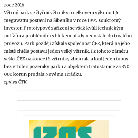
roce 2016.
Větrný park se čtyřmi větrníky o celkovém výkonu 1,6
megawattu postavil na Šibeníku v roce 1995 soukromý
investor. Prototypové zařízení se však kvůli technickým
potížím a problémům s hlukem nikdy nedostalo do trvalého
provozu. Park později získala společnost ČEZ, která na jeho
místě chtěla postavit jeden velký větrník. I z tohoto záměru
sešlo. ČEZ nakonec tři větrníky zbourala a loni jeden tubus
bez vrtule s pozemky parku a objektem trafostanice za 350
000 korun prodala Novému Hrádku.
zpráva ČTK