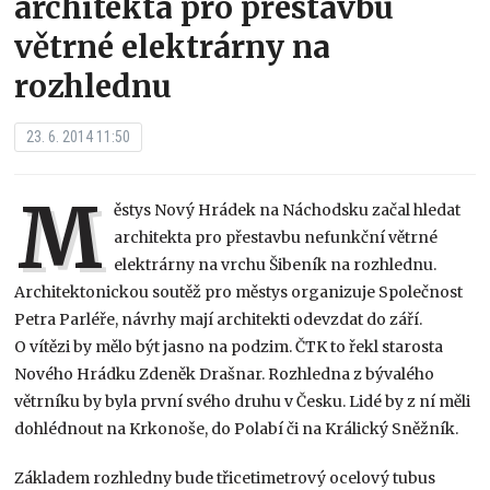
architekta pro přestavbu
větrné elektrárny na
rozhlednu
23. 6. 2014 11:50
M
ěstys Nový Hrádek na Náchodsku začal hledat
architekta pro přestavbu nefunkční větrné
elektrárny na vrchu Šibeník na rozhlednu.
Architektonickou soutěž pro městys organizuje Společnost
Petra Parléře, návrhy mají architekti odevzdat do září.
O vítězi by mělo být jasno na podzim. ČTK to řekl starosta
Nového Hrádku Zdeněk Drašnar. Rozhledna z bývalého
větrníku by byla první svého druhu v Česku. Lidé by z ní měli
dohlédnout na Krkonoše, do Polabí či na Králický Sněžník.
Základem rozhledny bude třicetimetrový ocelový tubus