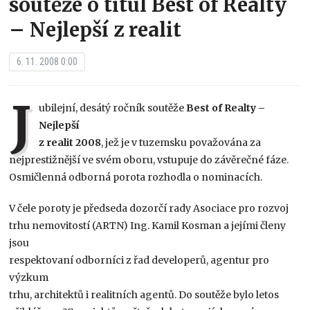
soutěže o titul Best of Realty
– Nejlepší z realit
6. 11. 2008 0:00
J
ubilejní, desátý ročník soutěže
Best of Realty –
Nejlepší
z realit 2008
, jež je v tuzemsku považována za
nejprestižnější ve svém oboru, vstupuje do závěrečné fáze.
Osmičlenná odborná porota rozhodla o nominacích.
V čele poroty je předseda dozorčí rady Asociace pro rozvoj
trhu nemovitostí (ARTN) Ing. Kamil Kosman a jejími členy
jsou
respektovaní odborníci z řad developerů, agentur pro
výzkum
trhu, architektů i realitních agentů. Do soutěže bylo letos