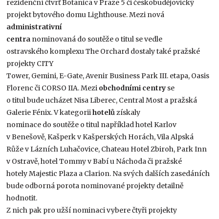
rezidenční čtvrť Botanica v Praze 5 či českobudějovický
projekt bytového domu Lighthouse. Mezi nová
administrativní
centra
nominovaná do soutěže o titul se vedle
ostravského komplexu The Orchard dostaly také pražské
projekty CITY
Tower, Gemini, E-Gate, Avenir Business Park III. etapa, Oasis
Florenc či CORSO IIA. Mezi
obchodními centry
se
o titul bude ucházet Nisa Liberec, Central Most a pražská
Galerie Fénix. V kategorii
hotelů
získaly
nominace do soutěže o titul například hotel Karlov
v Benešově, Kašperk v Kašperských Horách, Vila Alpská
Růže v Lázních Luhačovice, Chateau Hotel Zbiroh, Park Inn
v Ostravě, hotel Tommy v Babí u Náchoda či pražské
hotely Majestic Plaza a Clarion. Na svých dalších zasedáních
bude odborná porota nominované projekty detailně
hodnotit.
Z nich pak pro užší nominaci vybere čtyři projekty