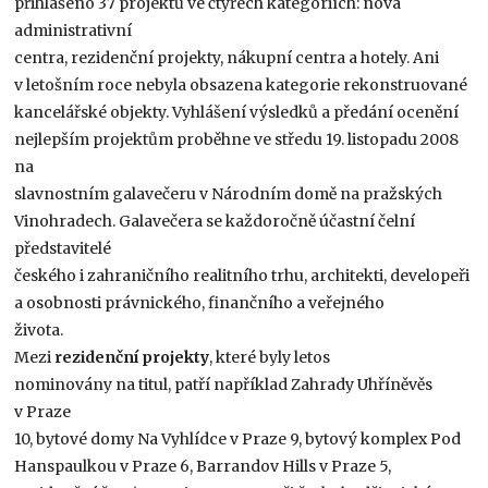
přihlášeno 37 projektů ve čtyřech kategoriích: nová
administrativní
centra, rezidenční projekty, nákupní centra a hotely. Ani
v letošním roce nebyla obsazena kategorie rekonstruované
kancelářské objekty. Vyhlášení výsledků a předání ocenění
nejlepším projektům proběhne ve středu 19. listopadu 2008
na
slavnostním galavečeru v Národním domě na pražských
Vinohradech. Galavečera se každoročně účastní čelní
představitelé
českého i zahraničního realitního trhu, architekti, developeři
a osobnosti právnického, finančního a veřejného
života.
Mezi
rezidenční projekty
, které byly letos
nominovány na titul, patří například Zahrady Uhříněvěs
v Praze
10, bytové domy Na Vyhlídce v Praze 9, bytový komplex Pod
Hanspaulkou v Praze 6, Barrandov Hills v Praze 5,