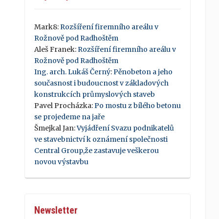
Mark8
:
Rozšíření firemního areálu v
Rožnově pod Radhoštěm
Aleš Franek
:
Rozšíření firemního areálu v
Rožnově pod Radhoštěm
Ing. arch. Lukáš Černý
:
Pěnobeton a jeho
současnost i budoucnost v základových
konstrukcích průmyslových staveb
Pavel Procházka
:
Po mostu z bílého betonu
se projedeme na jaře
Šmejkal Jan
:
Vyjádření Svazu podnikatelů
ve stavebnictví k oznámení společnosti
Central Group,že zastavuje veškerou
novou výstavbu
Newsletter