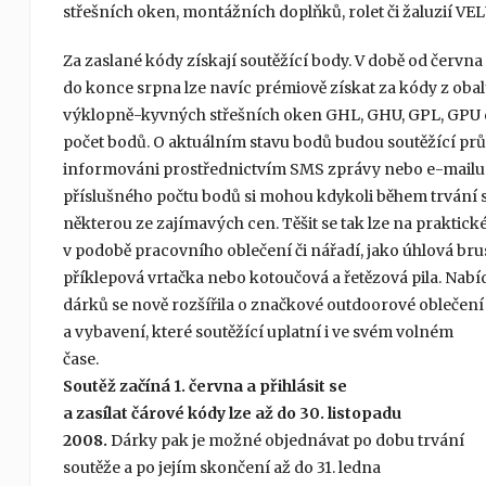
střešních oken, montážních doplňků, rolet či žaluzií VE
Za zaslané kódy získají soutěžící body. V době od června
do konce srpna lze navíc prémiově získat za kódy z oba
výklopně-kyvných střešních oken GHL, GHU, GPL, GPU
počet bodů. O aktuálním stavu bodů budou soutěžící pr
informováni prostřednictvím SMS zprávy nebo e-mailu
příslušného počtu bodů si mohou kdykoli během trvání 
některou ze zajímavých cen. Těšit se tak lze na praktick
v podobě pracovního oblečení či nářadí, jako úhlová bru
příklepová vrtačka nebo kotoučová a řetězová pila. Nabí
dárků se nově rozšířila o značkové outdoorové oblečení
a vybavení, které soutěžící uplatní i ve svém volném
čase.
Soutěž začíná 1. června a přihlásit se
a zasílat čárové kódy lze až do 30. listopadu
2008.
Dárky pak je možné objednávat po dobu trvání
soutěže a po jejím skončení až do 31. ledna