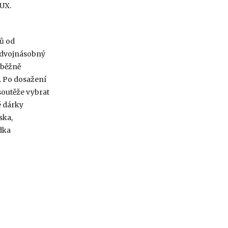
LUX.
lů od
 dvojnásobný
ůběžně
. Po dosažení
soutěže vybrat
é dárky
ska,
dka