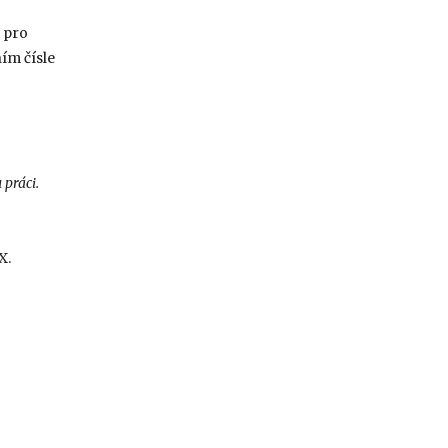
 pro
ím čísle
práci.
X.