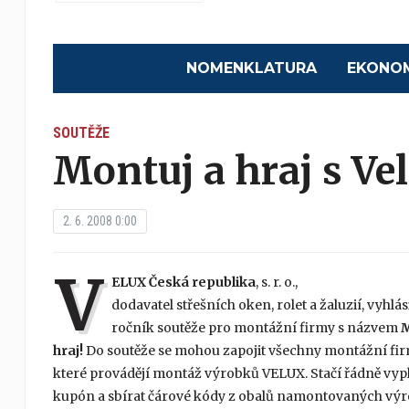
NOMENKLATURA
EKONO
SOUTĚŽE
Montuj a hraj s V
2. 6. 2008 0:00
V
ELUX Česká republika
, s. r. o.,
dodavatel střešních oken, rolet a žaluzií, vyhlási
ročník soutěže pro montážní firmy s názvem
M
hraj!
Do soutěže se mohou zapojit všechny montážní fir
které provádějí montáž výrobků VELUX. Stačí řádně vypl
kupón a sbírat čárové kódy z obalů namontovaných vý