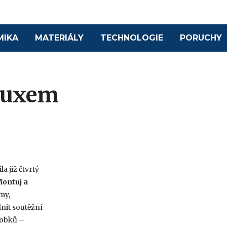
MIKA
MATERIÁLY
TECHNOLOGIE
PORUCHY
eluxem
la již čtvrtý
ontuj a
my,
nit soutěžní
robků –