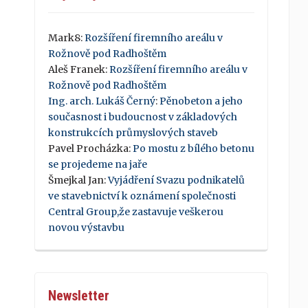
Mark8
:
Rozšíření firemního areálu v
Rožnově pod Radhoštěm
Aleš Franek
:
Rozšíření firemního areálu v
Rožnově pod Radhoštěm
Ing. arch. Lukáš Černý
:
Pěnobeton a jeho
současnost i budoucnost v základových
konstrukcích průmyslových staveb
Pavel Procházka
:
Po mostu z bílého betonu
se projedeme na jaře
Šmejkal Jan
:
Vyjádření Svazu podnikatelů
ve stavebnictví k oznámení společnosti
Central Group,že zastavuje veškerou
novou výstavbu
Newsletter