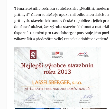
Téma letošního ročníku soutěže znělo „Kvalitní, modern
průmysl“. Cílem soutěže je upozornit odbornou i laicko
průmyslu stavebních hmot v České republice s jejich pro
Současně ukázat, že i výroba stavebních hmot a materiá
úsporná. Ocenění pro Lasselsberger potvrzuje jeho pozic
zákazníků a především velký respekt k dobře odvedené