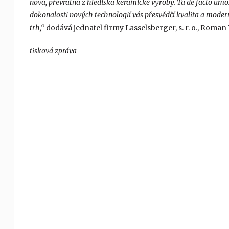
nová, převratná z hlediska keramické výroby. Ta de facto umo
dokonalosti nových technologií vás přesvědčí kvalita a moder
trh,“
dodává jednatel firmy Lasselsberger, s. r. o., Roman 
tisková zpráva