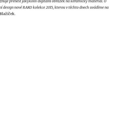
žňuje přenést jakýkoliv digitální obrázek na keramický materiál. O
ní design nové RAKO kolekce 2015, kterou v těchto dnech uvádíme na
Blažíček.