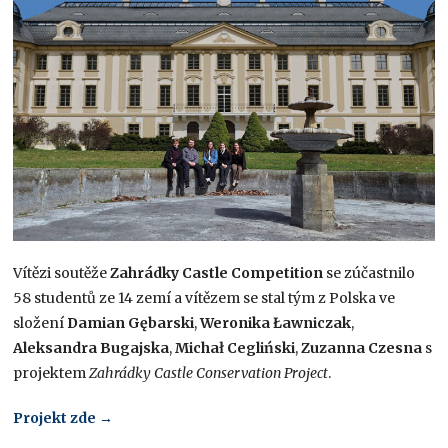
Vítězi soutěže
Zahrádky Castle Competition
se zúčastnilo
58 studentů ze 14 zemí a vítězem se stal tým z Polska ve
složení
Damian Gębarski
,
Weronika Ławniczak
,
Aleksandra Bugajska
,
Michał Cegliński
,
Zuzanna Czesna
s
projektem
Zahrádky Castle Conservation Project
.
Projekt zde →