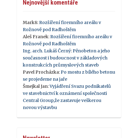
Nejnovější komentáře
Mark8
:
Rozšíření firemního areálu v
Rožnově pod Radhoštěm
Aleš Franek
:
Rozšíření firemního areálu v
Rožnově pod Radhoštěm
Ing. arch. Lukáš Černý
:
Pěnobeton a jeho
současnost i budoucnost v základových
konstrukcích průmyslových staveb
Pavel Procházka
:
Po mostu z bílého betonu
se projedeme na jaře
Šmejkal Jan
:
Vyjádření Svazu podnikatelů
ve stavebnictví k oznámení společnosti
Central Group,že zastavuje veškerou
novou výstavbu
Newsletter