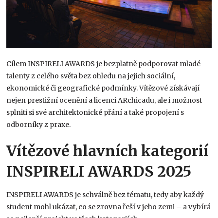
Cílem INSPIRELI AWARDS je bezplatně podporovat mladé
talenty z celého světa bez ohledu na jejich sociální,
ekonomické či geografické podmínky. Vítězové získávají
nejen prestižní ocenění a licenci ARchicadu, ale i možnost
splniti si své architektonické přání a také propojení s
odborníky z praxe.
Vítězové hlavních kategorií
INSPIRELI AWARDS 2025
INSPIRELI AWARDS je schválně bez tématu, tedy aby každý
student mohl ukázat, co se zrovna řeší v jeho zemi – a vybírá