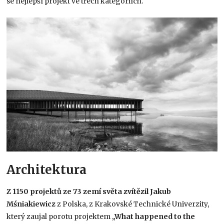
se nejlepší projekt ve třech kategoriích.
Architektura
Z 1150 projektů ze 73 zemí světa zvítězil Jakub
Mśniakiewicz
z Polska, z Krakovské Technické Univerzity,
který zaujal porotu projektem
„What happened to the