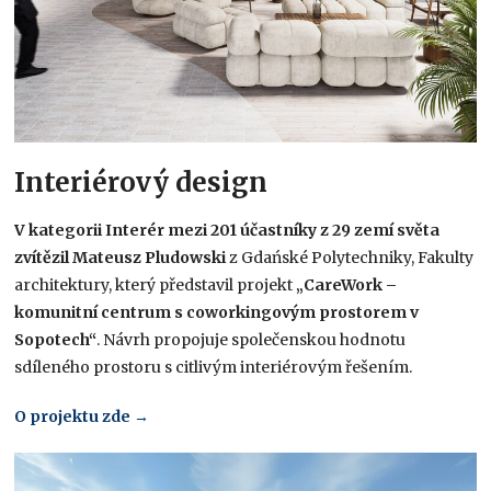
Interiérový design
V kategorii Interér mezi 201 účastníky z 29 zemí světa
zvítězil Mateusz Pludowski
z Gdańské Polytechniky, Fakulty
architektury, který představil projekt
„CareWork –
komunitní centrum s coworkingovým prostorem v
Sopotech“
. Návrh propojuje společenskou hodnotu
sdíleného prostoru s citlivým interiérovým řešením.
O
projektu
zde
→