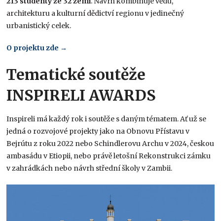
213 studenty ze 32 zemí
. Návrh kombinuje vědu,
architekturu a kulturní dědictví regionu v jedinečný
urbanistický celek.
O
projektu zde →
Tematické soutěže
INSPIRELI AWARDS
Inspireli má každý rok i soutěže s daným tématem. Ať už se
jedná o rozvojové projekty jako na Obnovu Přístavu v
Bejrútu z roku 2022 nebo Schindlerovu Archu v 2024, českou
ambasádu v Etiopii, nebo právě letošní Rekonstrukci zámku
v zahrádkách nebo návrh střední školy v Zambii.