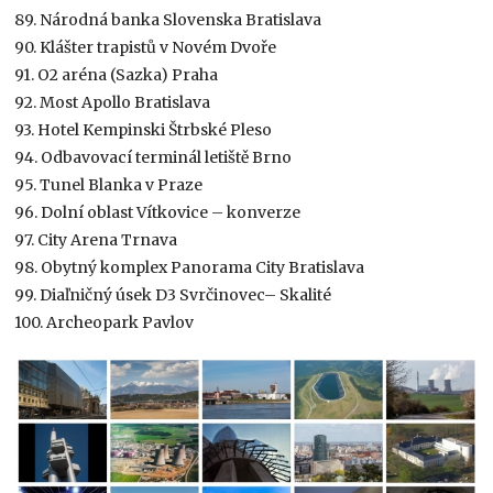
89. Národná banka Slovenska Bratislava
90. Klášter trapistů v Novém Dvoře
91. O2 aréna (Sazka) Praha
92. Most Apollo Bratislava
93. Hotel Kempinski Štrbské Pleso
94. Odbavovací terminál letiště Brno
95. Tunel Blanka v Praze
96. Dolní oblast Vítkovice – konverze
97. City Arena Trnava
98. Obytný komplex Panorama City Bratislava
99. Diaľničný úsek D3 Svrčinovec– Skalité
100. Archeopark Pavlov