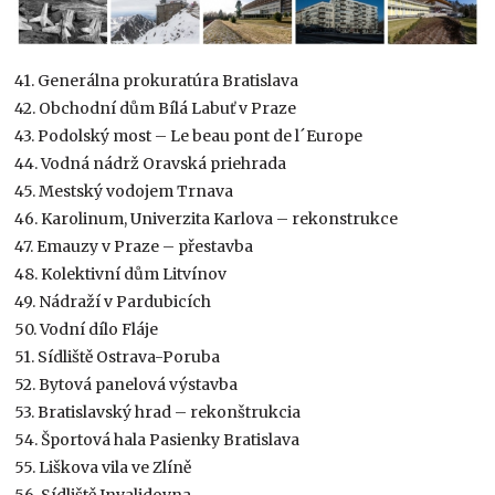
41. Generálna prokuratúra Bratislava
42. Obchodní dům Bílá Labuť v Praze
43. Podolský most – Le beau pont de l´Europe
44. Vodná nádrž Oravská priehrada
45. Mestský vodojem Trnava
46. Karolinum, Univerzita Karlova – rekonstrukce
47. Emauzy v Praze – přestavba
48. Kolektivní dům Litvínov
49. Nádraží v Pardubicích
50. Vodní dílo Fláje
51. Sídliště Ostrava-Poruba
52. Bytová panelová výstavba
53. Bratislavský hrad – rekonštrukcia
54. Športová hala Pasienky Bratislava
55. Liškova vila ve Zlíně
56. Sídliště Invalidovna