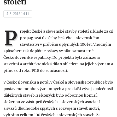
století
4. 5. 2018 14:11
P
rojekt České a slovenské stavby století si klade za cíl
propagovat úspěchy českého a slovenského
stavitelství v průběhu uplynulých 100 let. Vhodným
způsobem tak doplňuje oslavy vzniku samostatné
Československé republiky. Do projektu byla zařazena
stavební a architektonická díla s ohledem na jejich význam a
přínos od roku 1918 do současnosti.
V Československu a poté i v České a Slovenské republice bylo
postaveno mnoho významných a pro další vývoj společnosti
důležitých staveb, ze kterých bylo odbornou komisí,
složenou ze zástupců českých a slovenských asociací
a svazů dlouhodobě spjatých s rozvojem stavebnictví,
vybráno celkem 100 českých a slovenských staveb. Za