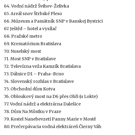
64. Vodní nádrž Švihov-Želivka
65. Areál snov Štrbské Pleso
66. Múzeum a Pamätník SNP v Banskej Bystrici
67. Ještěd – hotel a vysílač
68. Pražské metro
69. Krematórium Bratislava
70. Nuselský most
71. Most SNP v Bratislave
72. Televízna veža Kamzík Bratislava
73. Dálnice D1 – Praha–Brno
74. Slovenský rozhlas v Bratislave
75. Obchodní dům Kotva
76. Obloukový most na D6 přes Ohři (u Lokte)
77. Vodní nádrž a elektrárna Dalešice
78. Dům Na Můstku v Praze
79. Kostel Nanebevzetí Panny Marie v Mostě
80. Prečerpávacia vodná elektráreň Čierny Váh