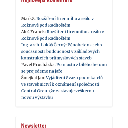
Mark8
:
Rozšíření firemního areálu v
Rožnově pod Radhoštěm
Aleš Franek
:
Rozšíření firemního areálu v
Rožnově pod Radhoštěm
Ing. arch. Lukáš Černý
:
Pěnobeton a jeho
současnost i budoucnost v základových
konstrukcích průmyslových staveb
Pavel Procházka
:
Po mostu z bílého betonu
se projedeme na jaře
Šmejkal Jan
:
Vyjádření Svazu podnikatelů
ve stavebnictví k oznámení společnosti
Central Group,že zastavuje veškerou
novou výstavbu
Newsletter