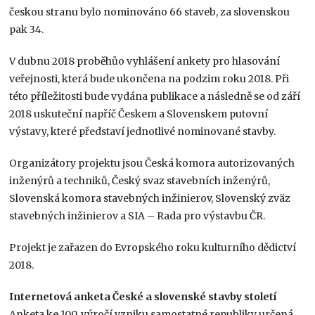
českou stranu bylo nominováno 66 staveb, za slovenskou
pak 34.
V dubnu 2018 proběhůo vyhlášení ankety pro hlasování
veřejnosti, která bude ukončena na podzim roku 2018. Při
této příležitosti bude vydána publikace a následně se od září
2018 uskuteční napříč Českem a Slovenskem putovní
výstavy, které představí jednotlivé nominované stavby.
Organizátory projektu jsou Česká komora autorizovaných
inženýrů a techniků, Český svaz stavebních inženýrů,
Slovenská komora stavebných inžinierov, Slovenský zväz
stavebných inžinierov a SIA – Rada pro výstavbu ČR.
Projekt je zařazen do Evropského roku kulturního dědictví
2018.
Internetová anketa České a slovenské stavby století
Anketa ke 100. výročí vzniku samostatné republiky určená