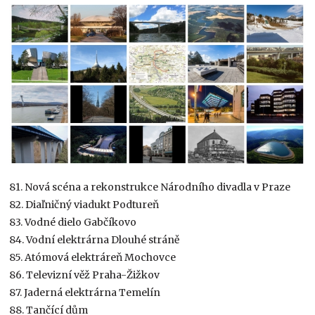
81. Nová scéna a rekonstrukce Národního divadla v Praze
82. Diaľničný viadukt Podtureň
83. Vodné dielo Gabčíkovo
84. Vodní elektrárna Dlouhé stráně
85. Atómová elektráreň Mochovce
86. Televizní věž Praha-Žižkov
87. Jaderná elektrárna Temelín
88. Tančící dům