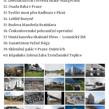
31. Železničná trať Červená Skala–Margecany
32. Osada Baba v Praze
33. Tyršův most přes Radbuzu v Plzni
34. Letiště Ruzyně
35. Budova Manderla Bratislava
36. Československé pohraniční opevnění
37. Visutá lanovka Skalnaté Pleso – Lomnický štít
38. Sanatórium Vyšné Hágy
39. Skleněný palác v Praze-Dejvicích
40. Kúpalisko Zelená žaba Trenčianské Teplice