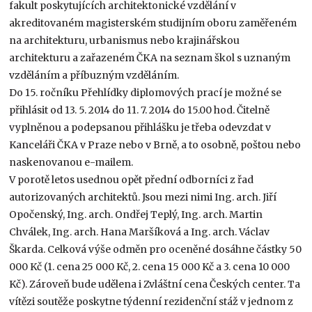
fakult poskytujících architektonické vzdělání v
akreditovaném magisterském studijním oboru zaměřeném
na architekturu, urbanismus nebo krajinářskou
architekturu a zařazeném ČKA na seznam škol s uznaným
vzděláním a příbuzným vzděláním.
Do 15. ročníku Přehlídky diplomových prací je možné se
přihlásit od 13. 5. 2014 do 11. 7. 2014 do 15.00 hod. Čitelně
vyplněnou a podepsanou přihlášku je třeba odevzdat v
Kanceláři ČKA v Praze nebo v Brně, a to osobně, poštou nebo
naskenovanou e-mailem.
V porotě letos usednou opět přední odborníci z řad
autorizovaných architektů. Jsou mezi nimi Ing. arch. Jiří
Opočenský, Ing. arch. Ondřej Teplý, Ing. arch. Martin
Chválek, Ing. arch. Hana Maršíková a Ing. arch. Václav
Škarda. Celková výše odměn pro oceněné dosáhne částky 50
000 Kč (1. cena 25 000 Kč, 2. cena 15 000 Kč a 3. cena 10 000
Kč). Zároveň bude udělena i Zvláštní cena Českých center. Ta
vítězi soutěže poskytne týdenní rezidenční stáž v jednom z