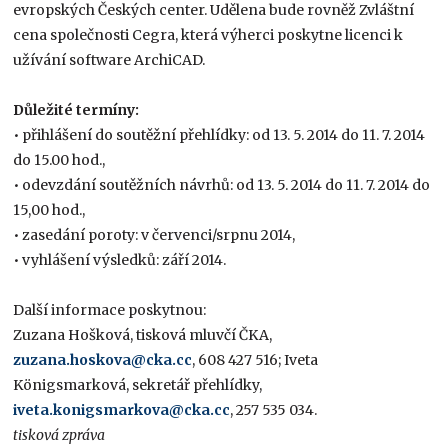
evropských Českých center. Udělena bude rovněž Zvláštní
cena společnosti Cegra, která výherci poskytne licenci k
užívání software ArchiCAD.
Důležité termíny:
• přihlášení do soutěžní přehlídky: od 13. 5. 2014 do 11. 7. 2014
do 15.00 hod.,
• odevzdání soutěžních návrhů: od 13. 5. 2014 do 11. 7. 2014 do
15,00 hod.,
• zasedání poroty: v červenci/srpnu 2014,
• vyhlášení výsledků: září 2014.
Další informace poskytnou:
Zuzana Hošková, tisková mluvčí ČKA,
zuzana.hoskova@cka.cc
, 608 427 516; Iveta
Königsmarková, sekretář přehlídky,
iveta.konigsmarkova@cka.cc
, 257 535 034.
tisková zpráva