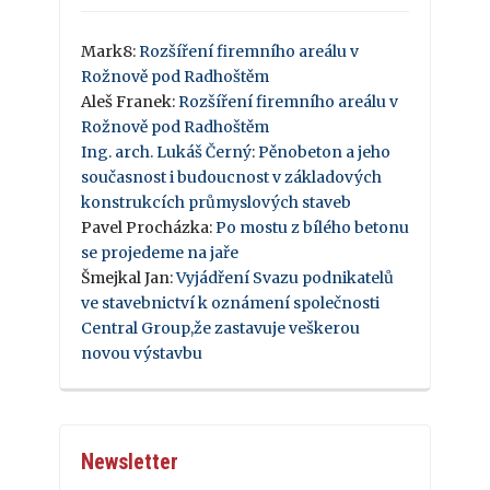
Mark8
:
Rozšíření firemního areálu v
Rožnově pod Radhoštěm
Aleš Franek
:
Rozšíření firemního areálu v
Rožnově pod Radhoštěm
Ing. arch. Lukáš Černý
:
Pěnobeton a jeho
současnost i budoucnost v základových
konstrukcích průmyslových staveb
Pavel Procházka
:
Po mostu z bílého betonu
se projedeme na jaře
Šmejkal Jan
:
Vyjádření Svazu podnikatelů
ve stavebnictví k oznámení společnosti
Central Group,že zastavuje veškerou
novou výstavbu
Newsletter