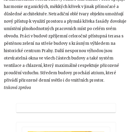
harmonie organických, měkkých křivek v jinak přímočaré a
důsledné architektuře. Netradiční oblé tvary objektu umožňují
nový přístup k využití prostoru a plynulá křivka fasády dovoluje
umístění plnohodnotných pracovních míst po celém svém
obvodu. Práci v budově zpříjemní celoročně přístupná terasa s
pěstěnou zelení na střeše budovy s krásným výhledem na
historické centrum Prahy. Další nespornou výhodou jsou
otevíratelná okna ve všech částech budovy a také systém
ventilace a chlazení, který maximálně respektuje přirozené
proudění vzduchu. Středem budovy prochází atrium, které
přivádí přirozené denní světlo i do vnitřních prostor.
tisková zpráva