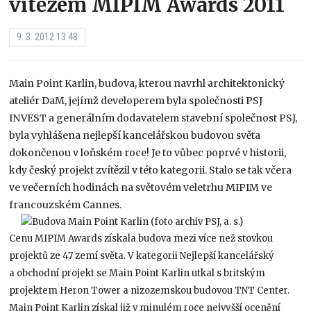
vítězem MIPIM Awards 2011
9. 3. 2012 13:48
Main Point Karlin, budova, kterou navrhl architektonický
ateliér DaM, jejímž developerem byla společnosti PSJ
INVEST a generálním dodavatelem stavební společnost PSJ,
byla vyhlášena nejlepší kancelářskou budovou světa
dokončenou v loňském roce! Je to vůbec poprvé v historii,
kdy český projekt zvítězil v této kategorii. Stalo se tak včera
ve večerních hodinách na světovém veletrhu MIPIM ve
francouzském Cannes.
Cenu MIPIM Awards získala budova mezi více než stovkou
projektů ze 47 zemí světa. V kategorii Nejlepší kancelářský
a obchodní projekt se Main Point Karlin utkal s britským
projektem Heron Tower a nizozemskou budovou TNT Center.
Main Point Karlin získal již v minulém roce nejvyšší ocenění