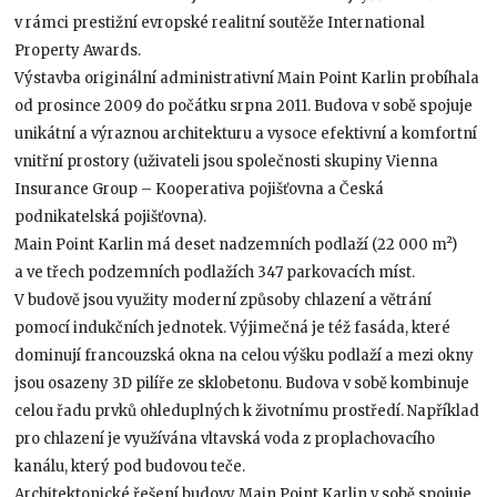
v rámci prestižní evropské realitní soutěže International
Property Awards.
Výstavba originální administrativní Main Point Karlin probíhala
od prosince 2009 do počátku srpna 2011. Budova v sobě spojuje
unikátní a výraznou architekturu a vysoce efektivní a komfortní
vnitřní prostory (uživateli jsou společnosti skupiny Vienna
Insurance Group – Kooperativa pojišťovna a Česká
podnikatelská pojišťovna).
Main Point Karlin má deset nadzemních podlaží (22 000 m²)
a ve třech podzemních podlažích 347 parkovacích míst.
V budově jsou využity moderní způsoby chlazení a větrání
pomocí indukčních jednotek. Výjimečná je též fasáda, které
dominují francouzská okna na celou výšku podlaží a mezi okny
jsou osazeny 3D pilíře ze sklobetonu. Budova v sobě kombinuje
celou řadu prvků ohleduplných k životnímu prostředí. Například
pro chlazení je využívána vltavská voda z proplachovacího
kanálu, který pod budovou teče.
Architektonické řešení budovy Main Point Karlin v sobě spojuje