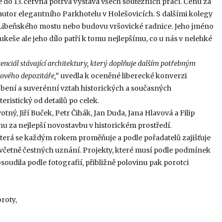
e do 13. června potrvá výstava všech soutěžních prací. Cenu za
 autor elegantního Parkhotelu v Holešovicích. S dalšími kolegy
ibeňského mostu nebo budovu vršovické radnice. Jeho jméno
ukeše ale jeho dílo patří k tomu nejlepšímu, co u nás v nelehké
tenciál stávající architektury, který doplňuje dalším potřebným
ového depozitáře,“
uvedla k oceněné liberecké konverzi
ení a suverénní vztah historických a současných
eristický od detailů po celek.
ný, Jiří Buček, Petr Čihák, Jan Duda, Jana Hlavová a Filip
u za nejlepší novostavbu v historickém prostředí.
která se každým rokem proměňuje a podle pořadatelů zajišťuje
 včetně čestných uznání. Projekty, které musí podle podmínek
osoudila podle fotografií, přibližně polovinu pak porotci
roty,