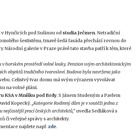
k
v Hynčicích pod Sušinou od
studia Ječmen
. Netradiční
 komolého šestistěnu, tmavě šedá fasáda přechází rovnou do
 Národní galerie v Praze právě tato stavba patří k těm, které
u v horském prostředí volné louky. Penzion svým architektonickým
ích objektů tradičního tvarosloví. Budova byla navržena jako
 webu. Celistvý tvar domu má svým výrazem vyvolávat
u na volné pláni.
ru KSA
v Mníšku pod Brdy
. S Jánem Studeným a Pavlem
 David Kopecký.
„Kategorie Rodinný dům je v soutěži jedna z
 nejčastější prací českých architektů,“
uvedla Sedláková s
 či veřejné správy s architekty.
mentace najdete např.
zde
.