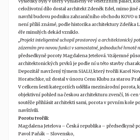
Výsledky byly v úterý vyhlášeny ve Veletržním paláci, kd
celoživotní dílo dostal architekt Zdeněk Edel, mimo jiné
navrhl budovu podniku zahraničního obchodu KOVO u L
není příliš známé, podle historika architektury Zdeňka L
éře minulých dekád vzniklo.
„Projekt inteligentně uchopil prostorový a architektonický po
zázemím pro novou funkci v samostatné, jednoduché hmotě n
předsedkyně poroty Magdalena Jetelová. Vzájemné působ
architektonických prvků je podle ní u této stavby charakt
Depozitář navržený týmem SIALU, který tvořili Karel Novot
Horatschke, už dostal v únoru Cenu Klubu za starou Prah
V celkem šesti kategoriích udělila mezinárodní porota, 
objektivní pohled na českou architekturu zvenčí, 16 cen
soutěže přihlásit architekti sami, porota v prvním kole p
navštívili.
Porotu tvořili:
Magdalena Jetelova – Česká republika – předsedkyně po
Pavol Paňák – Slovensko,