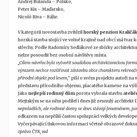
Andrej Bulanda – Polsko,
Peter Kis – Maďarsko,
Nicoló Riva – Itálie.
V kategorii novostavba zvítězil
horský penzion Kraličá
horská stavba stojící ve volné krajině nad obcí má tvar
střechy. Podle Radomíry Sedlákové ze sbírky architektury
nelze posoudit bez osobní návštěvy místa.
„Cílem návrhu bylo vytvořit soudobou architektonickou form
výrazem nechce rozšiřovat zástavbu obce charakteru rekreačn
přírodní objekt pod lesem,“
píší o svém projektu autoři na
představu přírodního objemu, placatého kamene na výšk
Jako
nejlepší rodinný dům
porota vybrala stavbu
atelié
Mejtským se na něm podílel i dnes již zesnulý architekt
nejmladších, ale rodinné domy se dnes stávají fenoménem, jsou
odkazem na nepříliš častou spolupráci velkých developerů
Vyčerpávající tiskovou informaci včetně obrazové doku
zpráva ČTK, wd