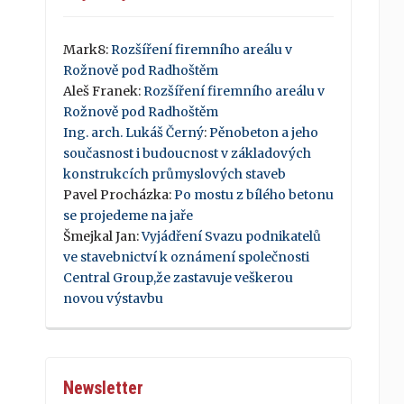
Mark8
:
Rozšíření firemního areálu v
Rožnově pod Radhoštěm
Aleš Franek
:
Rozšíření firemního areálu v
Rožnově pod Radhoštěm
Ing. arch. Lukáš Černý
:
Pěnobeton a jeho
současnost i budoucnost v základových
konstrukcích průmyslových staveb
Pavel Procházka
:
Po mostu z bílého betonu
se projedeme na jaře
Šmejkal Jan
:
Vyjádření Svazu podnikatelů
ve stavebnictví k oznámení společnosti
Central Group,že zastavuje veškerou
novou výstavbu
Newsletter