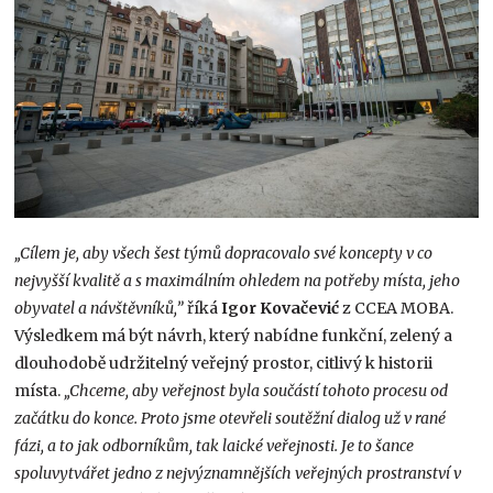
„Cílem je, aby všech šest týmů dopracovalo své koncepty v co
nejvyšší kvalitě a s maximálním ohledem na potřeby místa, jeho
obyvatel a návštěvníků,”
říká
Igor Kovačević
z CCEA MOBA.
Výsledkem má být návrh, který nabídne funkční, zelený a
dlouhodobě udržitelný veřejný prostor, citlivý k historii
místa.
„Chceme, aby veřejnost byla součástí tohoto procesu od
začátku do konce. Proto jsme otevřeli soutěžní dialog už v rané
fázi, a to jak odborníkům, tak laické veřejnosti. Je to šance
spoluvytvářet jedno z nejvýznamnějších veřejných prostranství v