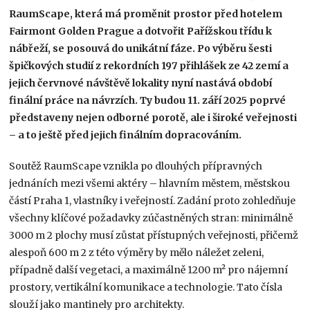
RaumScape, která má proměnit prostor před hotelem
Fairmont Golden Prague a dotvořit Pařížskou třídu k
nábřeží, se posouvá do unikátní fáze. Po výběru šesti
špičkových studií z rekordních 197 přihlášek ze 42 zemí a
jejich červnové návštěvě lokality nyní nastává období
finální práce na návrzích. Ty budou 11. září 2025 poprvé
představeny nejen odborné porotě, ale i široké veřejnosti
– a to ještě před jejich finálním dopracováním.
Soutěž RaumScape vznikla po dlouhých přípravných
jednáních mezi všemi aktéry – hlavním městem, městskou
částí Praha 1, vlastníky i veřejností. Zadání proto zohledňuje
všechny klíčové požadavky zúčastněných stran: minimálně
3000 m 2 plochy musí zůstat přístupných veřejnosti, přičemž
alespoň 600 m 2 z této výměry by mělo náležet zeleni,
případně další vegetaci, a maximálně 1200 m² pro nájemní
prostory, vertikální komunikace a technologie. Tato čísla
slouží jako mantinely pro architekty.