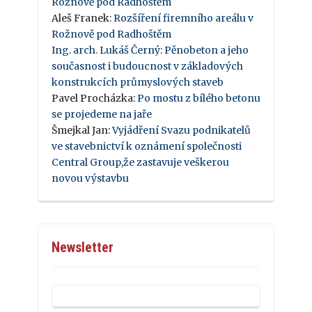
Rožnově pod Radhoštěm
Aleš Franek
:
Rozšíření firemního areálu v
Rožnově pod Radhoštěm
Ing. arch. Lukáš Černý
:
Pěnobeton a jeho
současnost i budoucnost v základových
konstrukcích průmyslových staveb
Pavel Procházka
:
Po mostu z bílého betonu
se projedeme na jaře
Šmejkal Jan
:
Vyjádření Svazu podnikatelů
ve stavebnictví k oznámení společnosti
Central Group,že zastavuje veškerou
novou výstavbu
Newsletter