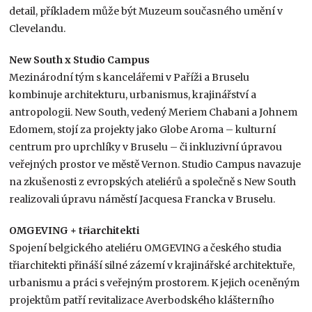
detail, příkladem může být Muzeum současného umění v
Clevelandu.
New South x Studio Campus
Mezinárodní tým s kancelářemi v Paříži a Bruselu
kombinuje architekturu, urbanismus, krajinářství a
antropologii. New South, vedený Meriem Chabani a Johnem
Edomem, stojí za projekty jako Globe Aroma – kulturní
centrum pro uprchlíky v Bruselu – či inkluzivní úpravou
veřejných prostor ve městě Vernon. Studio Campus navazuje
na zkušenosti z evropských ateliérů a společně s New South
realizovali úpravu náměstí Jacquesa Francka v Bruselu.
OMGEVING + třiarchitekti
Spojení belgického ateliéru OMGEVING a českého studia
třiarchitekti přináší silné zázemí v krajinářské architektuře,
urbanismu a práci s veřejným prostorem. K jejich oceněným
projektům patří revitalizace Averbodského klášterního