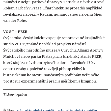
náměstí v Belgii, parkové úpravy v Teruelu a návrh ostrovů
Rohan a Libeň v Praze. Třiarchitekti se prosadili například
revitalizací nábřeží v Kadani, nominovanou na cenu Mies
van der Rohe.
VOGT + PEER
Švýcarsko-český kolektiv spojuje renomované krajinářské
studio VOGT, známé například projekty náměstí
Švýcarského národního muzea v Curychu, Allianz Areny v
Mnichově nebo parku Platzspitz, a brněnský ateliér PEER,
který stojí za návrhem bytového domu Revoluční 30 v
centru Prahy. Společně rozvíjejí přístup citlivý k
historickému kontextu, současným potřebám veřejného
prostoru i experimentální práci s měřítkem a krajinou.
Tisková zpráva
Štítky:
architektonická soutěž
,
architektonická soutěže
,