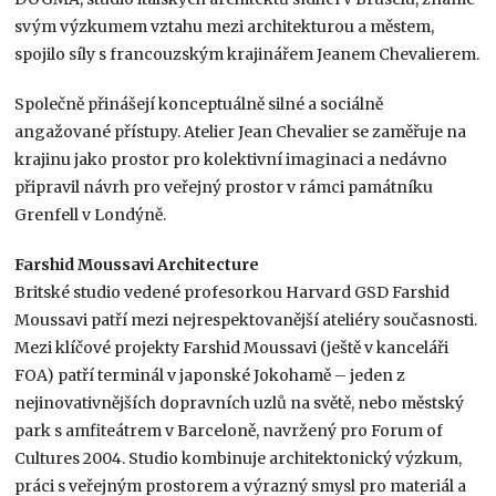
svým výzkumem vztahu mezi architekturou a městem,
spojilo síly s francouzským krajinářem Jeanem Chevalierem.
Společně přinášejí konceptuálně silné a sociálně
angažované přístupy. Atelier Jean Chevalier se zaměřuje na
krajinu jako prostor pro kolektivní imaginaci a nedávno
připravil návrh pro veřejný prostor v rámci památníku
Grenfell v Londýně.
Farshid Moussavi Architecture
Britské studio vedené profesorkou Harvard GSD Farshid
Moussavi patří mezi nejrespektovanější ateliéry současnosti.
Mezi klíčové projekty Farshid Moussavi (ještě v kanceláři
FOA) patří terminál v japonské Jokohamě – jeden z
nejinovativnějších dopravních uzlů na světě, nebo městský
park s amfiteátrem v Barceloně, navržený pro Forum of
Cultures 2004. Studio kombinuje architektonický výzkum,
práci s veřejným prostorem a výrazný smysl pro materiál a