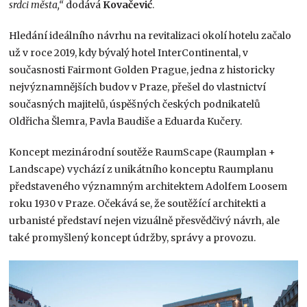
srdci města,“
dodává
Kovačević
.
Hledání ideálního návrhu na revitalizaci okolí hotelu začalo
už v roce 2019, kdy bývalý hotel InterContinental, v
současnosti Fairmont Golden Prague, jedna z historicky
nejvýznamnějších budov v Praze, přešel do vlastnictví
současných majitelů, úspěšných českých podnikatelů
Oldřicha Šlemra, Pavla Baudiše a Eduarda Kučery.
Koncept mezinárodní soutěže RaumScape (Raumplan +
Landscape) vychází z unikátního konceptu Raumplanu
představeného významným architektem Adolfem Loosem
roku 1930 v Praze. Očekává se, že soutěžící architekti a
urbanisté představí nejen vizuálně přesvědčivý návrh, ale
také promyšlený koncept údržby, správy a provozu.