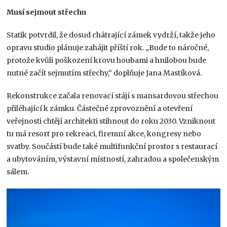
Musí sejmout střechu
Statik potvrdil, že dosud chátrající zámek vydrží, takže jeho
opravu studio plánuje zahájit příští rok. „Bude to náročné,
protože kvůli poškození krovu houbami a hnilobou bude
nutné začít sejmutím střechy,“ doplňuje Jana Mastíková.
Rekonstrukce začala renovací stájí s mansardovou střechou
přiléhající k zámku. Částečné zprovoznění a otevření
veřejnosti chtějí architekti stihnout do roku 2030. Vzniknout
tu má resort pro rekreaci, firemní akce, kongresy nebo
svatby. Součástí bude také multifunkční prostor s restaurací
a ubytováním, výstavní místností, zahradou a společenským
sálem.