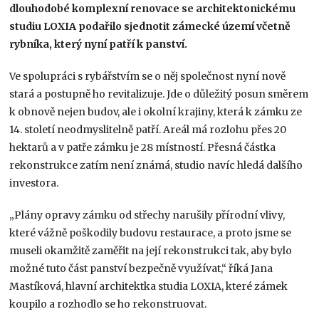
dlouhodobé komplexní renovace se architektonickému
studiu LOXIA podařilo sjednotit zámecké území včetně
rybníka, který nyní patří k panství.
Ve spolupráci s rybářstvím se o něj společnost nyní nově
stará a postupně ho revitalizuje. Jde o důležitý posun směrem
k obnově nejen budov, ale i okolní krajiny, která k zámku ze
14. století neodmyslitelně patří. Areál má rozlohu přes 20
hektarů a v patře zámku je 28 místností. Přesná částka
rekonstrukce zatím není známá, studio navíc hledá dalšího
investora.
„Plány opravy zámku od střechy narušily přírodní vlivy,
které vážně poškodily budovu restaurace, a proto jsme se
museli okamžitě zaměřit na její rekonstrukci tak, aby bylo
možné tuto část panství bezpečně využívat,“ říká Jana
Mastíková, hlavní architektka studia LOXIA, které zámek
koupilo a rozhodlo se ho rekonstruovat.