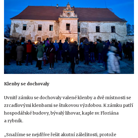
Klenby se dochovaly
Uvnitř zámku se dochovaly valené klenby a dvě místnosti se
zrcadlovými klenbami se štukovou výzdobou. K zámku patří
hospodářské budovy, bývalý lihovar, kaple sv. Floriána
a rybník.
„Snažíme se nejdříve řešit akutní záležitosti, protože