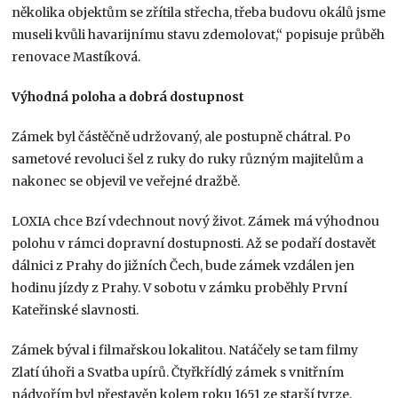
několika objektům se zřítila střecha, třeba budovu okálů jsme
museli kvůli havarijnímu stavu zdemolovat,“ popisuje průběh
renovace Mastíková.
Výhodná poloha a dobrá dostupnost
Zámek byl částěčně udržovaný, ale postupně chátral. Po
sametové revoluci šel z ruky do ruky různým majitelům a
nakonec se objevil ve veřejné dražbě.
LOXIA chce Bzí vdechnout nový život. Zámek má výhodnou
polohu v rámci dopravní dostupnosti. Až se podaří dostavět
dálnici z Prahy do jižních Čech, bude zámek vzdálen jen
hodinu jízdy z Prahy. V sobotu v zámku proběhly První
Kateřinské slavnosti.
Zámek býval i filmařskou lokalitou. Natáčely se tam filmy
Zlatí úhoři a Svatba upírů. Čtyřkřídlý zámek s vnitřním
nádvořím byl přestavěn kolem roku 1651 ze starší tvrze,