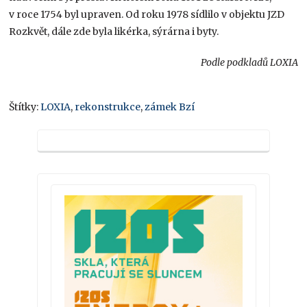
v roce 1754 byl upraven. Od roku 1978 sídlilo v objektu JZD
Rozkvět, dále zde byla likérka, sýrárna i byty.
Podle podkladů LOXIA
Štítky:
LOXIA
,
rekonstrukce
,
zámek Bzí