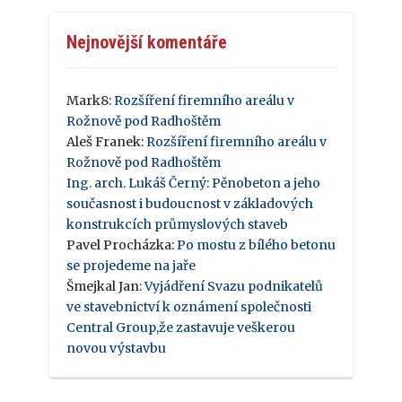
Nejnovější komentáře
Mark8
:
Rozšíření firemního areálu v
Rožnově pod Radhoštěm
Aleš Franek
:
Rozšíření firemního areálu v
Rožnově pod Radhoštěm
Ing. arch. Lukáš Černý
:
Pěnobeton a jeho
současnost i budoucnost v základových
konstrukcích průmyslových staveb
Pavel Procházka
:
Po mostu z bílého betonu
se projedeme na jaře
Šmejkal Jan
:
Vyjádření Svazu podnikatelů
ve stavebnictví k oznámení společnosti
Central Group,že zastavuje veškerou
novou výstavbu