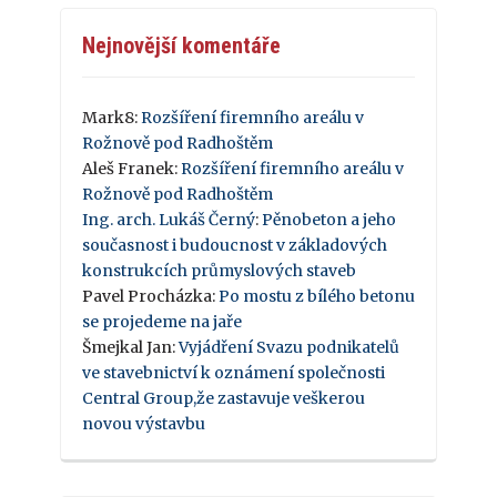
Nejnovější komentáře
Mark8
:
Rozšíření firemního areálu v
Rožnově pod Radhoštěm
Aleš Franek
:
Rozšíření firemního areálu v
Rožnově pod Radhoštěm
Ing. arch. Lukáš Černý
:
Pěnobeton a jeho
současnost i budoucnost v základových
konstrukcích průmyslových staveb
Pavel Procházka
:
Po mostu z bílého betonu
se projedeme na jaře
Šmejkal Jan
:
Vyjádření Svazu podnikatelů
ve stavebnictví k oznámení společnosti
Central Group,že zastavuje veškerou
novou výstavbu