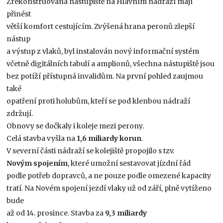
Zrekonstruovaná nástupiště na Hlavním nádraží mají
přinést
větší komfort cestujícím. Zvýšená hrana peronů zlepší
nástup
a výstup z vlaků, byl instalován nový informační systém
včetně digitálních tabulí a amplionů, všechna nástupiště jsou
bez potíží přístupná invalidům. Na první pohled zaujmou
také
opatření proti holubům, kteří se pod klenbou nádraží
zdržují.
Obnovy se dočkaly i koleje mezi perony.
Celá stavba vyšla na
1,6 miliardy korun
.
V severní části nádraží se kolejiště propojilo s tzv.
Novým spojením
, které umožní sestavovat jízdní řád
podle potřeb dopravců, a ne pouze podle omezené kapacity
tratí. Na Novém spojení jezdí vlaky už od září, plně vytíženo
bude
až od 14. prosince. Stavba za
9,3 miliardy