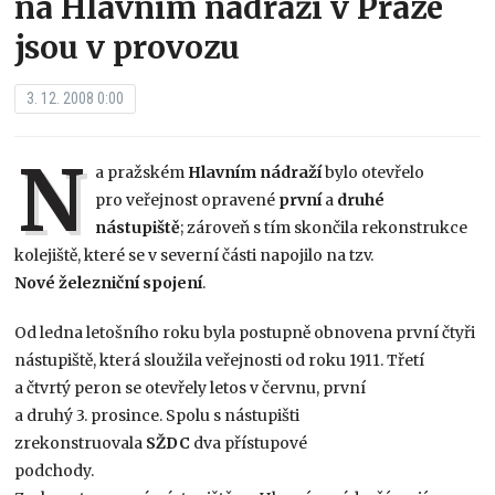
na Hlavním nádraží v Praze
jsou v provozu
3. 12. 2008 0:00
N
a pražském
Hlavním nádraží
bylo otevřelo
pro veřejnost opravené
první
a
druhé
nástupiště
; zároveň s tím skončila rekonstrukce
kolejiště, které se v severní části napojilo na tzv.
Nové železniční spojení
.
Od ledna letošního roku byla postupně obnovena první čtyři
nástupiště, která sloužila veřejnosti od roku 1911. Třetí
a čtvrtý peron se otevřely letos v červnu, první
a druhý 3. prosince. Spolu s nástupišti
zrekonstruovala
SŽDC
dva přístupové
podchody.