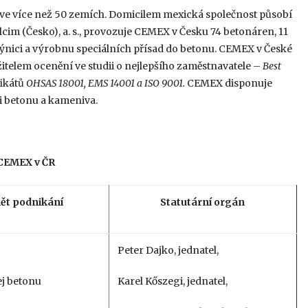
ve více než 50 zemích. Domicilem mexická společnost působí
lcim (Česko), a. s., provozuje CEMEX v Česku 74 betonáren, 11
ici a výrobnu speciálních přísad do betonu. CEMEX v České
itelem ocenění ve studii o nejlepšího zaměstnavatele –
Best
fikátů
OHSAS 18001, EMS 14001 a ISO 9001.
CEMEX disponuje
 betonu a kameniva.
 CEMEX v ČR
ět podnikání
Statutární orgán
Peter Dajko, jednatel,
ej betonu
Karel Kőszegi, jednatel,