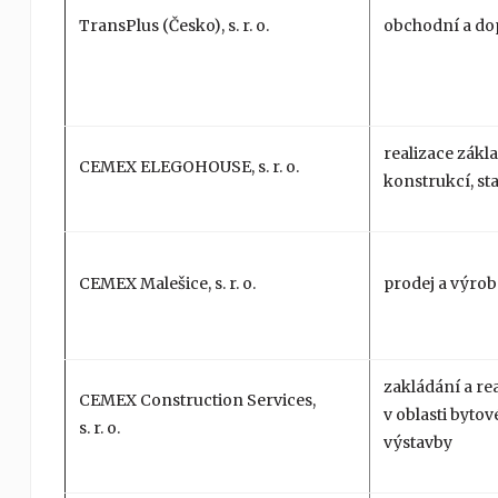
TransPlus (Česko), s. r. o.
obchodní a do
realizace zákl
CEMEX ELEGOHOUSE, s. r. o.
konstrukcí, st
CEMEX Malešice, s. r. o.
prodej a výrob
zakládání a re
CEMEX Construction Services,
v oblasti byto
s. r. o.
výstavby