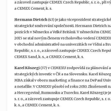
a zároveň zastupuje CEMEX Czech Republic, s. r. o., př
a CEMEX Cement, k. s.
Hermann Dietrich
(43) je jako viceprezident strategi
strategické směrování společnosti. Hermann Dietrich na
pozicích v Německu a Velké Británii. V německém CEMEX
2015 se stal novým členem vrcholového vedení CEMEXU v
v obchodní administrativě na univerzitách ve Vídni a B
Republic, s. r. o., a zároveň zastupuje CEMEX Czech Repu
CEMEX Sand, k. s., a CEMEX Cement, k. s.
Karel Köszegi
(37) v CEMEXU zodpovídá za plánování a 
strategických investic v ČR a na Slovensku. Karel Köszegi
MBA získal v oboru marketing a finance na DePaul Univer
a notafilie. V CEMEXU působí od roku 2010. Zkušenosti na
a Hercegovině, Rumunsku a Turecku. Karel Köszegi je jed
s. r. o., a zároveň zastupuje CEMEX Czech Republic, s. 
k. s., a CEMEX Cement, k. s.