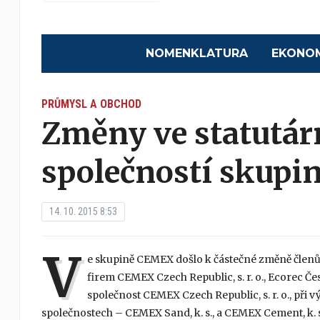
NOMENKLATURA
EKONO
PRŮMYSL A OBCHOD
Změny ve statutár
společností skup
14. 10. 2015 8:53
V
e skupině CEMEX došlo k částečné změně členů
firem CEMEX Czech Republic, s. r. o., Ecorec Česko
společnost CEMEX Czech Republic, s. r. o., p
společnostech – CEMEX Sand, k. s., a CEMEX Cement, k. 