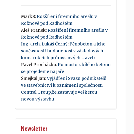
Mark8
:
Rozšíření firemního areálu v
Rožnově pod Radhoštěm
Aleš Franek
:
Rozšíření firemního areálu v
Rožnově pod Radhoštěm
Ing. arch. Lukáš Černý
:
Pěnobeton a jeho
současnost i budoucnost v základových
konstrukcích průmyslových staveb
Pavel Procházka
:
Po mostu z bílého betonu
se projedeme na jaře
Šmejkal Jan
:
Vyjádření Svazu podnikatelů
ve stavebnictví k oznámení společnosti
Central Group,že zastavuje veškerou
novou výstavbu
Newsletter