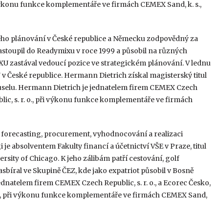
i výkonu funkce komplementáře ve firmách CEMEX Sand, k. s.,
ckého plánování v České republice a Německu zodpovědný za
stoupil do Readymixu v roce 1999 a působil na různých
U zastával vedoucí pozice ve strategickém plánování. V lednu
 České republice. Hermann Dietrich získal magisterský titul
ruselu. Hermann Dietrich je jednatelem firem CEMEX Czech
blic, s. r. o., při výkonu funkce komplementáře ve firmách
forecasting, procurement, vyhodnocování a realizaci
 je absolventem Fakulty financí a účetnictví VŠE v Praze, titul
sity of Chicago. K jeho zálibám patří cestování, golf
sbíral ve Skupině ČEZ, kde jako expatriot působil v Bosně
natelem firem CEMEX Czech Republic, s. r. o., a Ecorec Česko,
r. o., při výkonu funkce komplementáře ve firmách CEMEX Sand,