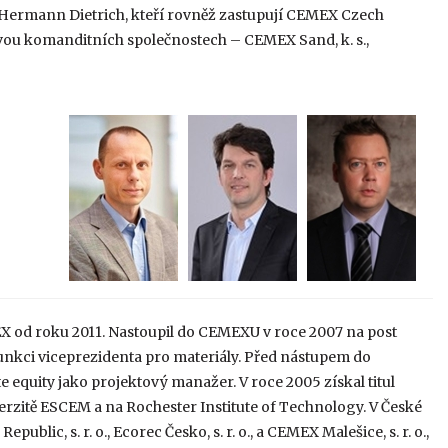
 a Hermann Dietrich, kteří rovněž zastupují CEMEX Czech
 dvou komanditních společnostech – CEMEX Sand, k. s.,
X od roku 2011. Nastoupil do CEMEXU v roce 2007 na post
funkci viceprezidenta pro materiály. Před nástupem do
e equity jako projektový manažer. V roce 2005 získal titul
rzitě ESCEM a na Rochester Institute of Technology. V České
lic, s. r. o., Ecorec Česko, s. r. o., a CEMEX Malešice, s. r. o.,