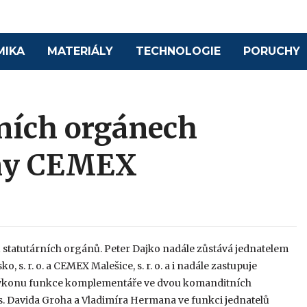
MIKA
MATERIÁLY
TECHNOLOGIE
PORUCHY
ních orgánech
iny CEMEX
 statutárních orgánů. Peter Dajko nadále zůstává jednatelem
, s. r. o. a CEMEX Malešice, s. r. o. a i nadále zastupuje
ři výkonu funkce komplementáře ve dvou komanditních
s. Davida Groha a Vladimíra Hermana ve funkci jednatelů