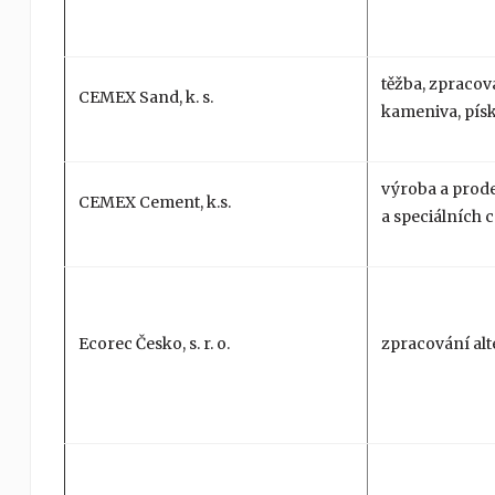
těžba, zpracov
CEMEX Sand, k. s.
kameniva, písk
výroba a prod
CEMEX Cement, k.s.
a speciálních
Ecorec Česko, s. r. o.
zpracování alt