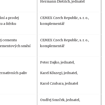
Hermann Dietrich, jednatel
ání a prodej
CEMEX Czech Republic, s. r. o.,
u a štěrku
komplementář
ej cementu
CEMEX Czech Republic, s. r. o.,
 cementových směsí
komplementář
Peter Dajko, jednatel,
ernativních paliv
Karel Kőszegi, jednatel,
Karol Czubara, jednatel
Ondřej Smrček, jednatel,