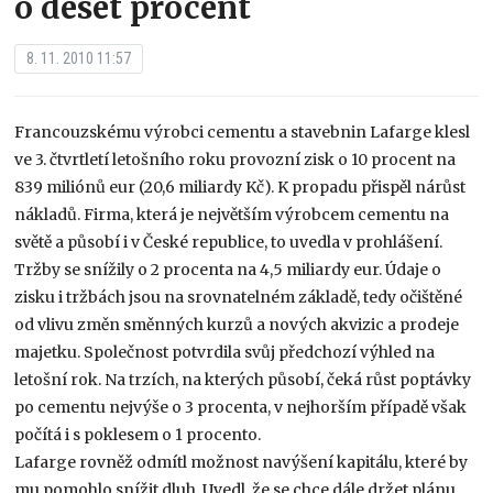
o deset procent
8. 11. 2010 11:57
Francouzskému výrobci cementu a stavebnin Lafarge klesl
ve 3. čtvrtletí letošního roku provozní zisk o 10 procent na
839 miliónů eur (20,6 miliardy Kč). K propadu přispěl nárůst
nákladů. Firma, která je největším výrobcem cementu na
světě a působí i v České republice, to uvedla v prohlášení.
Tržby se snížily o 2 procenta na 4,5 miliardy eur. Údaje o
zisku i tržbách jsou na srovnatelném základě, tedy očištěné
od vlivu změn směnných kurzů a nových akvizic a prodeje
majetku. Společnost potvrdila svůj předchozí výhled na
letošní rok. Na trzích, na kterých působí, čeká růst poptávky
po cementu nejvýše o 3 procenta, v nejhorším případě však
počítá i s poklesem o 1 procento.
Lafarge rovněž odmítl možnost navýšení kapitálu, které by
mu pomohlo snížit dluh. Uvedl, že se chce dále držet plánu,