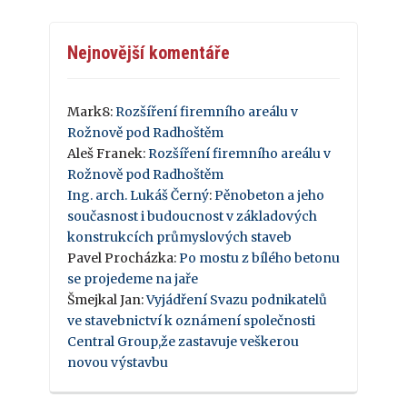
Nejnovější komentáře
Mark8
:
Rozšíření firemního areálu v
Rožnově pod Radhoštěm
Aleš Franek
:
Rozšíření firemního areálu v
Rožnově pod Radhoštěm
Ing. arch. Lukáš Černý
:
Pěnobeton a jeho
současnost i budoucnost v základových
konstrukcích průmyslových staveb
Pavel Procházka
:
Po mostu z bílého betonu
se projedeme na jaře
Šmejkal Jan
:
Vyjádření Svazu podnikatelů
ve stavebnictví k oznámení společnosti
Central Group,že zastavuje veškerou
novou výstavbu