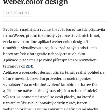
weber.color design
24. 6. 2013 11:17
Pro lepší, snadnější a rychlejší výběr barev fasády připravila
firma Weber, přední tuzemský výrobce stavebních hmot,
zcela novou on-line aplikaci weber.color design. Ta
umožňuje vizualizovat projekt ve vybraných odstínech
barev omítek z fotografie nebo výkresu objektu.
Aplikace je zdarma a je volně přístupná na www.weber-
terranova.cz
ZDE
.
Aplikace weber.color design přináší téměř reálný pohled na
dům v novém barevném provedení a ušetří i peníze
vynaložené za nevhodně zvolené kombinace barev. Do
aplikace se načte současný stav objektu nebo technický
výkres. Za pomoci nástrojů se zvolí plochy, na které si
uživatel může zvolit libovolný odstín z řady barev
weber.color line. Barvy se aplikují na definované plochy