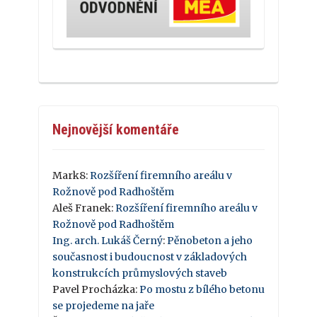
Nejnovější komentáře
Mark8
:
Rozšíření firemního areálu v
Rožnově pod Radhoštěm
Aleš Franek
:
Rozšíření firemního areálu v
Rožnově pod Radhoštěm
Ing. arch. Lukáš Černý
:
Pěnobeton a jeho
současnost i budoucnost v základových
konstrukcích průmyslových staveb
Pavel Procházka
:
Po mostu z bílého betonu
se projedeme na jaře