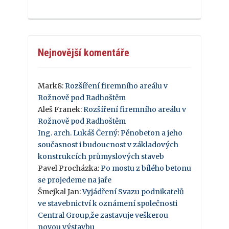
Nejnovější komentáře
Mark8
:
Rozšíření firemního areálu v
Rožnově pod Radhoštěm
Aleš Franek
:
Rozšíření firemního areálu v
Rožnově pod Radhoštěm
Ing. arch. Lukáš Černý
:
Pěnobeton a jeho
současnost i budoucnost v základových
konstrukcích průmyslových staveb
Pavel Procházka
:
Po mostu z bílého betonu
se projedeme na jaře
Šmejkal Jan
:
Vyjádření Svazu podnikatelů
ve stavebnictví k oznámení společnosti
Central Group,že zastavuje veškerou
novou výstavbu