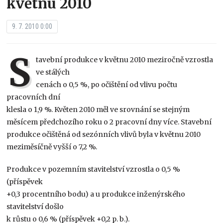
květnu 2010
9. 7. 2010 0:00
S
tavební produkce v květnu 2010 meziročně vzrostla
ve stálých
cenách o 0,5 %, po očištění od vlivu počtu
pracovních dní
klesla o 1,9 %. Květen 2010 měl ve srovnání se stejným
měsícem předchozího roku o 2 pracovní dny více. Stavební
produkce očištěná od sezónních vlivů byla v květnu 2010
meziměsíčně vyšší o 7,2 %.
Produkce v pozemním stavitelství vzrostla o 0,5 %
(příspěvek
+0,3 procentního bodu) a u produkce inženýrského
stavitelství došlo
k růstu o 0,6 % (příspěvek +0,2 p. b.).