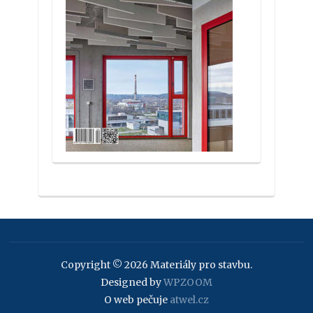
Copyright © 2026 Materiály pro stavbu.
Designed by
WPZOOM
O web pečuje
atwel.cz