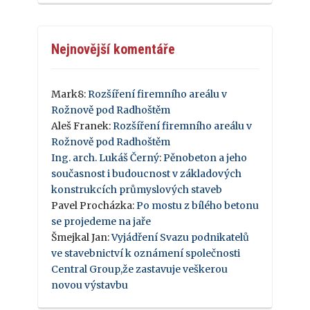
Nejnovější komentáře
Mark8
:
Rozšíření firemního areálu v
Rožnově pod Radhoštěm
Aleš Franek
:
Rozšíření firemního areálu v
Rožnově pod Radhoštěm
Ing. arch. Lukáš Černý
:
Pěnobeton a jeho
současnost i budoucnost v základových
konstrukcích průmyslových staveb
Pavel Procházka
:
Po mostu z bílého betonu
se projedeme na jaře
Šmejkal Jan
:
Vyjádření Svazu podnikatelů
ve stavebnictví k oznámení společnosti
Central Group,že zastavuje veškerou
novou výstavbu