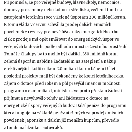
Připomněla, že pro veřejné budovy, hlavně školy, nemocnice,
domovy pro seniory nebo kulturní střediska, vyčlenil fond na
zateplení v letošním roce v Zelené úsporám 200 miliónů korun.
K tomu vláda v červnu schválila prodej dalších emisních
povolenek z rezervy pro nové účastníky energetického trhu.
Zisk z prodeje má opět směřovat do energetických úspor ve
veřejných budovách, podle odhadu ministra životního prostředí
Tomáše Chalupy by to mohlo být dalších 350 miliónů korun.
Zelená úsporám nabídne žadatelům na zateplení a nákup
efektivnějších kotlů celkem 20 miliard korun během tří let,
poslední projekty mají být dokončeny ke konci letošního roku.
Zájem o dotace před rokem a půl převýšil finanční možnosti
programu o osm miliard, ministerstvo proto přestalo žádosti
přijímat a nevyhovělo tehdy ani žádostem o dotace na
energetické úspory veřejných budov. Další peníze do programu,
který funguje na základě peněz utržených za prodej emisních
povolenek Japonsku a dalším již menším kupcům, převedlo
z fondu na likvidaci autovraků.