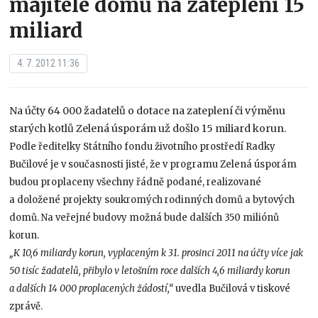
majitelé domů na zateplení 15
miliard
4. 7. 2012 11:36
Na účty 64 000 žadatelů o dotace na zateplení či výměnu
starých kotlů Zelená úsporám už došlo 15 miliard korun.
Podle ředitelky Státního fondu životního prostředí Radky
Bučilové je v současnosti jisté, že v programu Zelená úsporám
budou proplaceny všechny řádně podané, realizované
a doložené projekty soukromých rodinných domů a bytových
domů. Na veřejné budovy možná bude dalších 350 miliónů
korun.
„K 10,6 miliardy korun, vyplaceným k 31. prosinci 2011 na účty více jak
50 tisíc žadatelů, přibylo v letošním roce dalších 4,6 miliardy korun
a dalších 14 000 proplacených žádostí,“
uvedla Bučilová v tiskové
zprávě.