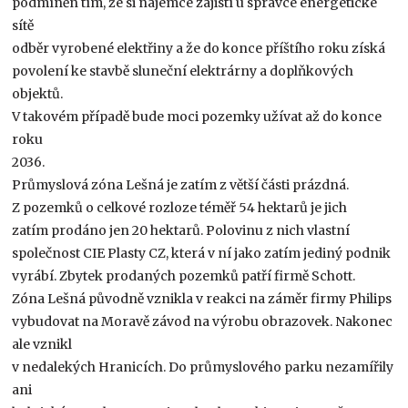
podmíněn tím, že si nájemce zajistí u správce energetické
sítě
odběr vyrobené elektřiny a že do konce příštího roku získá
povolení ke stavbě sluneční elektrárny a doplňkových
objektů.
V takovém případě bude moci pozemky užívat až do konce
roku
2036.
Průmyslová zóna Lešná je zatím z větší části prázdná.
Z pozemků o celkové rozloze téměř 54 hektarů je jich
zatím prodáno jen 20 hektarů. Polovinu z nich vlastní
společnost CIE Plasty CZ, která v ní jako zatím jediný podnik
vyrábí. Zbytek prodaných pozemků patří firmě Schott.
Zóna Lešná původně vznikla v reakci na záměr firmy Philips
vybudovat na Moravě závod na výrobu obrazovek. Nakonec
ale vznikl
v nedalekých Hranicích. Do průmyslového parku nezamířily
ani