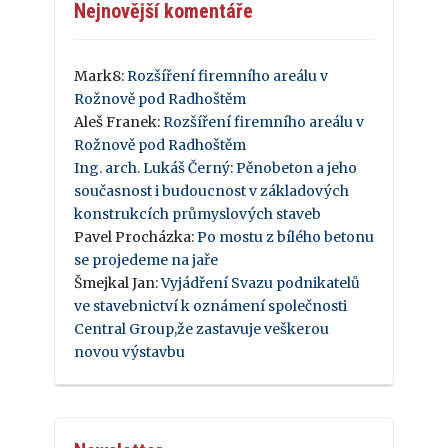
Nejnovější komentáře
Mark8
:
Rozšíření firemního areálu v
Rožnově pod Radhoštěm
Aleš Franek
:
Rozšíření firemního areálu v
Rožnově pod Radhoštěm
Ing. arch. Lukáš Černý
:
Pěnobeton a jeho
současnost i budoucnost v základových
konstrukcích průmyslových staveb
Pavel Procházka
:
Po mostu z bílého betonu
se projedeme na jaře
Šmejkal Jan
:
Vyjádření Svazu podnikatelů
ve stavebnictví k oznámení společnosti
Central Group,že zastavuje veškerou
novou výstavbu