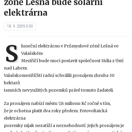
zóně Lešná bude solární
elektrárna
18. 9. 2009 0:00
S
luneční elektrárnu v Průmyslové zóně Lešná ve
Valašském
Meziříčí bude moci postavit společnost Sidia z Ústí
nad Labem.
Valašskomeziříčští radní schválili pronájem zhruba 30
hektarů
tamních nevyužitých pozemků právě tomuto žadateli.
Za pronájem nabízí městu 7,8 milionu Kč ročně s tím,
že je ochotna platit dva roky předem. Fotovoltaická
elektrárna
pozemky nijak nezatíží a neznehodnotí. Jejich pronájem je