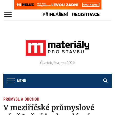
PŘIHLÁŠENÍ
REGISTRACE
Čtvrtek, 6 srpna 2026
MENU
PRŮMYSL A OBCHOD
V meziříčské průmyslové