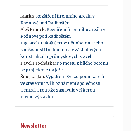
Mark8
:
Rozšíření firemního areálu v
Rožnově pod Radhoštěm
Aleš Franek
:
Rozšíření firemního areálu v
Rožnově pod Radhoštěm
Ing. arch. Lukáš Černý
:
Pěnobeton a jeho
současnost i budoucnost v základových
konstrukcích průmyslových staveb
Pavel Procházka
:
Po mostu z bílého betonu
se projedeme na jaře
Šmejkal Jan
:
Vyjádření Svazu podnikatelů
ve stavebnictví k oznámení společnosti
Central Group,že zastavuje veškerou
novou výstavbu
Newsletter