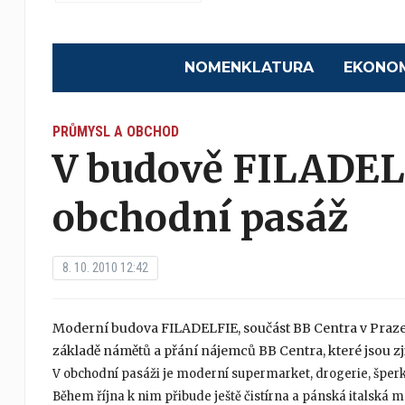
NOMENKLATURA
EKONO
PRŮMYSL A OBCHOD
V budově FILADELF
obchodní pasáž
8. 10. 2010 12:42
Moderní budova FILADELFIE, součást BB Centra v Praze 4
základě námětů a přání nájemců BB Centra, které jsou z
V obchodní pasáži je moderní supermarket, drogerie, šperky
Během října k nim přibude ještě čistírna a pánská italská 