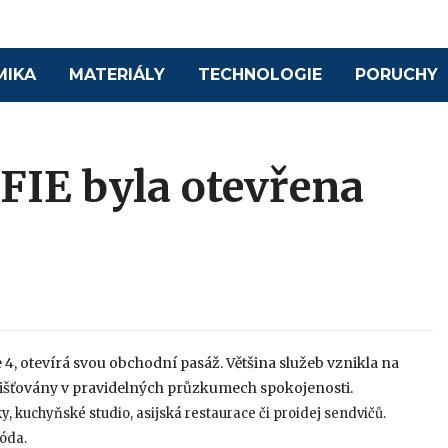
MIKA
MATERIÁLY
TECHNOLOGIE
PORUCHY
IE byla otevřena
, otevírá svou obchodní pasáž. Většina služeb vznikla na
jišťovány v pravidelných průzkumech spokojenosti.
, kuchyňské studio, asijská restaurace či proidej sendvičů.
móda.