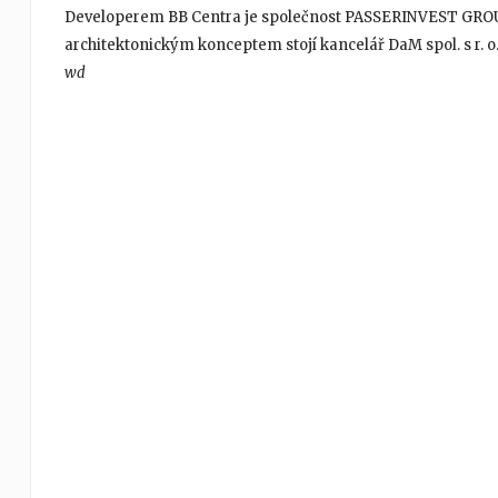
Developerem BB Centra je společnost PASSERINVEST GROUP, 
architektonickým konceptem stojí kancelář DaM spol. s r. o
wd