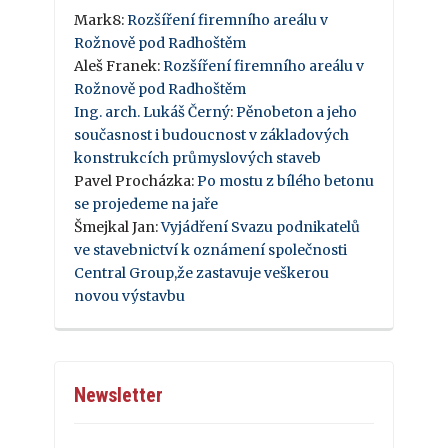
Mark8
:
Rozšíření firemního areálu v
Rožnově pod Radhoštěm
Aleš Franek
:
Rozšíření firemního areálu v
Rožnově pod Radhoštěm
Ing. arch. Lukáš Černý
:
Pěnobeton a jeho
současnost i budoucnost v základových
konstrukcích průmyslových staveb
Pavel Procházka
:
Po mostu z bílého betonu
se projedeme na jaře
Šmejkal Jan
:
Vyjádření Svazu podnikatelů
ve stavebnictví k oznámení společnosti
Central Group,že zastavuje veškerou
novou výstavbu
Newsletter