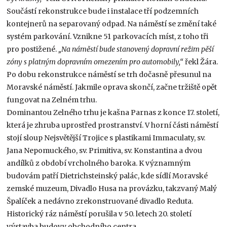
Součástí rekonstrukce bude i instalace tří podzemních
kontejnerů na separovaný odpad. Na náměstí se změní také
systém parkování. Vznikne 51 parkovacích míst, z toho tři
pro postižené.
„Na náměstí bude stanovený dopravní režim pěší
zóny s platným dopravním omezením pro automobily,“
řekl Žára.
Po dobu rekonstrukce náměstí se trh dočasně přesunul na
Moravské náměstí. Jakmile oprava skončí, začne tržiště opět
fungovat na Zelném trhu.
Dominantou Zelného trhu je kašna Parnas z konce 17. století,
která je zhruba uprostřed prostranství. V horní části náměstí
stojí sloup Nejsvětější Trojice s plastikami Immaculaty, sv.
Jana Nepomuckého, sv. Primitiva, sv. Konstantina a dvou
andílků z období vrcholného baroka. K významným
budovám patří Dietrichsteinský palác, kde sídlí Moravské
zemské muzeum, Divadlo Husa na provázku, takzvaný Malý
Špalíček a nedávno zrekonstruované divadlo Reduta.
Historický ráz náměstí porušila v 50. letech 20. století
výstavba budovy obchodního centra.