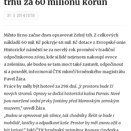
trhu za 60 miliónů korun
31. 3. 2014 10:50
Město Brno začne dnes opravovat Zelný trh. Z celkových
nákladů 60 mil. Kč pokryje 48 mil. Kč dotace z Evropské unie.
Historické náměstí se za necelý rok promění v tradiční
odpočinkovou zónu, kde si lidé nejenom nakoupí ovoce
a zeleninu, ale budou se tam moct také zastavit, odpočinout
si a posedět, informoval ČTK mluvčí brněnského magistrátu
Pavel Žára.
Práce by měly být hotové za 298 dní.
„V prostoru bude 17
nových stromů. Opravy se dočká historická kašna Parnas. Nově
jsou navržené vodní prvky fontány před Moravským zemským
muzeem,“
uvedl Žára.
„Budou se opravovat jak silnice, tak chodníky. Řešit se bude i
mobiliář, lavičky a odpadkové koše. Prostor by měl znovu ožít a
být krásný,“
řekl ČTK brněnský primátor Roman Onderka.