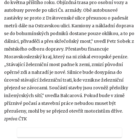
do května příštího roku. Objízdná trasa pro osobní vozy a
autobusy povede po ulici Čs. armády. Obě autobusové
zastávky se proto z Drátovenské ulice přesunou o padesát
metrů dále na Ostravskou ulici. Kamiony a nákladní doprava
se do bohumínských podniků dostane pouze oklikou, a to po
dálnici, přivaděči a přes skřečoňský most,“ uvedl Petr Sobek z
městského odboru dopravy. Přestavbu financuje
Moravskoslezský kraj, který na ni získal evropské peníze.
„Stávající železniční most padne k zemi, zmizí původní
opěrné zdi a nahradí je nové. Silnice bude dosypána do
úrovně stávající železniční trati, kde vznikne železniční
přejezd se závorami. Součástí stavby jsou rovněž přeložky
inženýrských sítí,“ uvedla Balcarová. Pokud bude v zimě
příznivé počasí a stavební práce nebudou muset být
přerušeny, mohl by se přejezd otevřít motoristům dříve.
zpráva ČTK