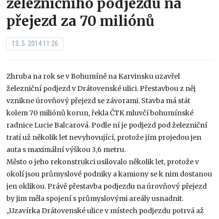
železničního podjezdu na
přejezd za 70 miliónů
13. 5. 2014 11:26
Zhruba na rok se v Bohumíně na Karvinsku uzavřel
železniční podjezd v Drátovenské ulici. Přestavbou z něj
vznikne úrovňový přejezd se závorami. Stavba má stát
kolem 70 miliónů korun, řekla ČTK mluvčí bohumínské
radnice Lucie Balcarová. Podle ní je podjezd pod železniční
tratí už několik let nevyhovující, protože jím projedou jen
auta s maximální výškou 3,6 metru.
Město o jeho rekonstrukci usilovalo několik let, protože v
okolí jsou průmyslové podniky a kamiony se k nim dostanou
jen oklikou. Právě přestavba podjezdu na úrovňový přejezd
by jim měla spojení s průmyslovými areály usnadnit.
„Uzavírka Drátovenské ulice v místech podjezdu potrvá až