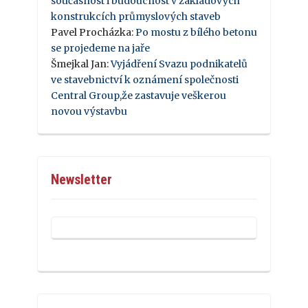
současnost i budoucnost v základových
konstrukcích průmyslových staveb
Pavel Procházka
:
Po mostu z bílého betonu
se projedeme na jaře
Šmejkal Jan
:
Vyjádření Svazu podnikatelů
ve stavebnictví k oznámení společnosti
Central Group,že zastavuje veškerou
novou výstavbu
Newsletter