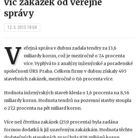
víc zakázek od veřejné
správy
12. 5. 2015 18:04
V
eřejná správa v dubnu zadala tendry za 13,6
miliardy korun, což je meziročně o 7,4 procenta
více. Vyplývá to z analýzy inženýrské a poradenské
společnosti ÚRS Praha. Celkem firmy v dubnu získaly 495
stavebních zakázek, meziročně o 0,6 procenta více.
Hodnota inženýrských staveb klesla o 1,6 procenta na 8,56
miliardy korun. Hodnota tendrů na pozemní stavby stoupla
o 27,2 procenta na pět miliard korun.
Více než čtvrtina zakázek (25,9 procenta) byla zadána
formou dodatků k již uzavřeným zakázkám. Hodnota těchto
dodatečných stavebních prací byla 979 miliónů korun.