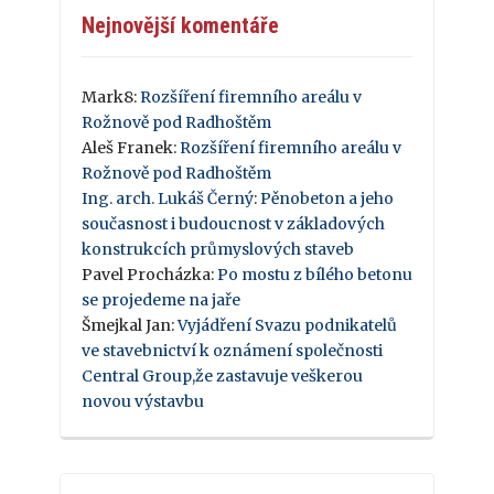
Nejnovější komentáře
Mark8
:
Rozšíření firemního areálu v
Rožnově pod Radhoštěm
Aleš Franek
:
Rozšíření firemního areálu v
Rožnově pod Radhoštěm
Ing. arch. Lukáš Černý
:
Pěnobeton a jeho
současnost i budoucnost v základových
konstrukcích průmyslových staveb
Pavel Procházka
:
Po mostu z bílého betonu
se projedeme na jaře
Šmejkal Jan
:
Vyjádření Svazu podnikatelů
ve stavebnictví k oznámení společnosti
Central Group,že zastavuje veškerou
novou výstavbu