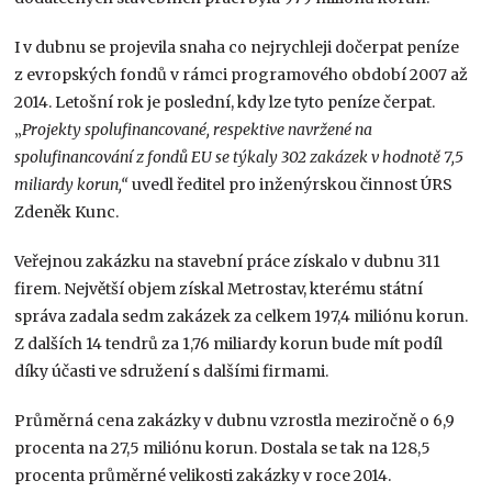
I v dubnu se projevila snaha co nejrychleji dočerpat peníze
z evropských fondů v rámci programového období 2007 až
2014. Letošní rok je poslední, kdy lze tyto peníze čerpat.
„
Projekty spolufinancované, respektive navržené na
spolufinancování z fondů EU se týkaly 302 zakázek v hodnotě 7,5
miliardy korun,“
uvedl ředitel pro inženýrskou činnost ÚRS
Zdeněk Kunc.
Veřejnou zakázku na stavební práce získalo v dubnu 311
firem. Největší objem získal Metrostav, kterému státní
správa zadala sedm zakázek za celkem 197,4 miliónu korun.
Z dalších 14 tendrů za 1,76 miliardy korun bude mít podíl
díky účasti ve sdružení s dalšími firmami.
Průměrná cena zakázky v dubnu vzrostla meziročně o 6,9
procenta na 27,5 miliónu korun. Dostala se tak na 128,5
procenta průměrné velikosti zakázky v roce 2014.