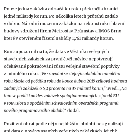
Pouze jedna zakázka od začátku roku překročila hranici
jedné miliardy korun. Po několika letech průtahů zadalo
v dubnu Národní muzeum zakázku na rekonstrukci hlavní
budovy sdružení firem Metrostav, Průmstav a IMOS Brno,
které v otevřeném řízení nabídly 1,761 miliardy korun.
Kunc upozornil na to, že data ve Věstníku veřejných
stavebních zakázek za první čtyři měsíce nepotvrzují
očekávané pokračování růstu veřejné stavební poptávky
z minulého roku. „
Ve srovnání se stejným obdobím minulého
roku klesla od počátku roku do konce dubna 2015 celková hodnota
zadaných zakázek o 5,2 procenta na 37 miliard korun,“
uvedl. „
Na
tom se podílí i pokles zakázek spolufinancovaných z fondů EU
v souvislosti s opožděním schvalováním operačních programů
nového programovacího období,“
dodal.
Pozitivní obrat podle něj v nejbližším období nesignalizují
ani data o nově vypsaných veřejných zakázkách, jejichž