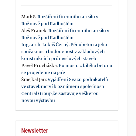
Mark8
:
Rozšíření firemního areálu v
Rožnově pod Radhoštěm
Aleš Franek
:
Rozšíření firemního areálu v
Rožnově pod Radhoštěm
Ing. arch. Lukáš Černý
:
Pěnobeton a jeho
současnost i budoucnost v základových
konstrukcích průmyslových staveb
Pavel Procházka
:
Po mostu z bílého betonu
se projedeme na jaře
Šmejkal Jan
:
Vyjádření Svazu podnikatelů
ve stavebnictví k oznámení společnosti
Central Group,že zastavuje veškerou
novou výstavbu
Newsletter