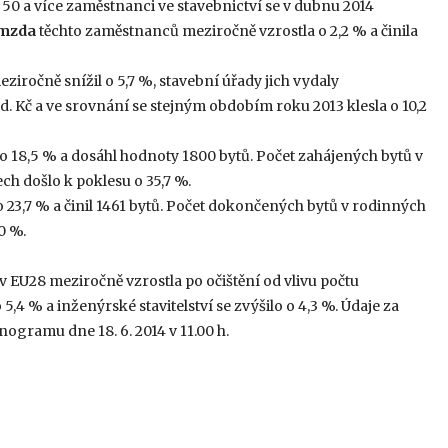
 50 a více zaměstnanci ve stavebnictví se v dubnu 2014
 mzda
těchto zaměstnanců meziročně vzrostla o 2,2 % a činila
ziročně snížil o 5,7 %, stavební úřady jich vydaly
d. Kč a ve srovnání se stejným obdobím roku 2013 klesla o 10,2
o 18,5 % a dosáhl hodnoty 1800 bytů. Počet zahájených bytů v
h došlo k poklesu o 35,7 %.
 23,7 % a činil 1461 bytů. Počet dokončených bytů v rodinných
0 %.
 EU28 meziročně vzrostla po očištění od vlivu počtu
5,4 % a inženýrské stavitelství se zvýšilo o 4,3 %. Údaje za
gramu dne 18. 6. 2014 v 11.00 h.