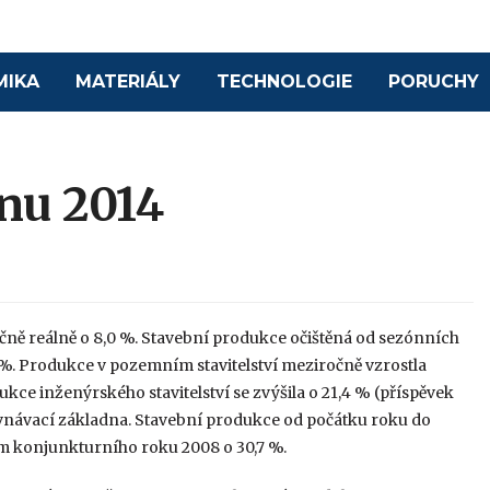
MIKA
MATERIÁLY
TECHNOLOGIE
PORUCHY
nu 2014
čně reálně o 8,0 %. Stavební produkce očištěná od sezónních
3 %. Produkce v pozemním stavitelství meziročně vzrostla
ukce inženýrského stavitelství se zvýšila o 21,4 % (příspěvek
srovnávací základna. Stavební produkce od počátku roku do
m konjunkturního roku 2008 o 30,7 %.