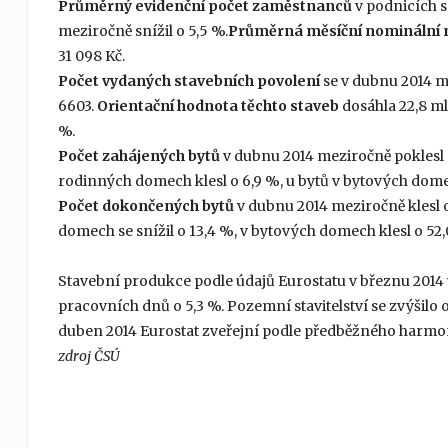
Průměrný evidenční počet zaměstnanců
v podnicích s
meziročně snížil o 5,5 %.
Průměrná měsíční nominální
31 098 Kč.
Počet vydaných stavebních povolení
se v dubnu 2014 me
6603.
Orientační hodnota těchto staveb
dosáhla 22,8 ml
%.
Počet zahájených bytů
v dubnu 2014 meziročně poklesl 
rodinných domech klesl o 6,9 %, u bytů v bytových domec
Počet dokončených bytů
v dubnu 2014 meziročně klesl o
domech se snížil o 13,4 %, v bytových domech klesl o 52,
Stavební produkce podle údajů Eurostatu v březnu 2014 v
pracovních dnů o 5,3 %. Pozemní stavitelství se zvýšilo o 
duben 2014 Eurostat zveřejní podle předběžného harmono
zdroj ČSÚ