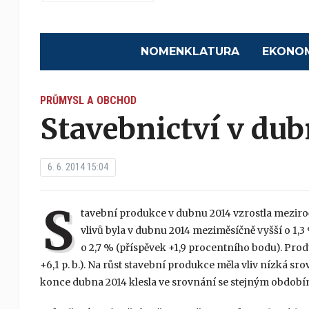
NOMENKLATURA
EKONO
PRŮMYSL A OBCHOD
Stavebnictví v dub
6. 6. 2014 15:04
S
tavební produkce v dubnu 2014 vzrostla meziro
vlivů byla v dubnu 2014 meziměsíčně vyšší o 1,
o 2,7 % (příspěvek +1,9 procentního bodu). Prod
+6,1 p. b.). Na růst stavební produkce měla vliv nízká 
konce dubna 2014 klesla ve srovnání se stejným období