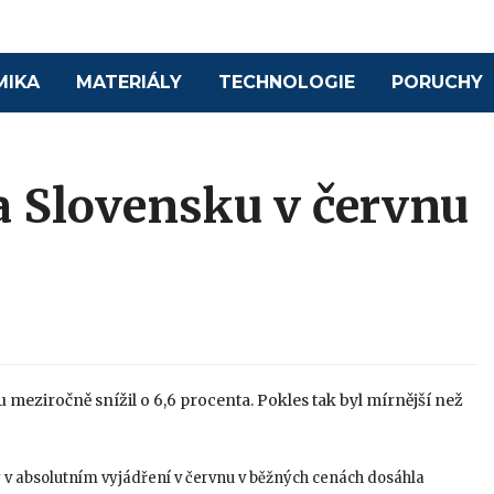
MIKA
MATERIÁLY
TECHNOLOGIE
PORUCHY
a Slovensku v červnu
meziročně snížil o 6,6 procenta. Pokles tak byl mírnější než
y v absolutním vyjádření v červnu v běžných cenách dosáhla