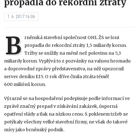
propadla do rekordní ztráty
1. 6. 2017 16:06
B
rněnská stavební společnost OHL ŽS se loni
propadla do rekordní ztráty 1,5 miliardy korun.
Tržby se snížily na méně než polovinu na 5,3
miliardy korun. Vyplývá to z pozvánky na valnou hromadu
a doprovodné zprávy představenstva, na něž upozornil
server deníku E15. O rok dříve činila ztráta téměř
600 miliónů korun.
Výrazně se na hospodaření podepisuje podle informací ve
zprávě značný propad v získávání zakázek, úsporná
opatření vlády a tlak na nízkou cenu. S poklesem tržeb se
potýkaly všechny velké stavební firmy, ne však do takové
míry jako brněnský podnik.