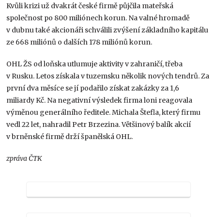
Kvůli krizi už dvakrát české firmě půjčila mateřská
společnost po 800 miliónech korun. Na valné hromadě
v dubnu také akcionáři schválili zvýšení základního kapitálu
ze 668 miliónů o dalších 178 miliónů korun.
OHL ŽS od loňska utlumuje aktivity v zahraničí, třeba
v Rusku. Letos získala v tuzemsku několik nových tendrů. Za
první dva měsíce se jí podařilo získat zakázky za 1,6
miliardy Kč. Na negativní výsledek firma loni reagovala
výměnou generálního ředitele. Michala Štefla, který firmu
vedl 22 let, nahradil Petr Brzezina. Většinový balík akcií
v brněnské firmě drží španělská OHL.
zpráva ČTK