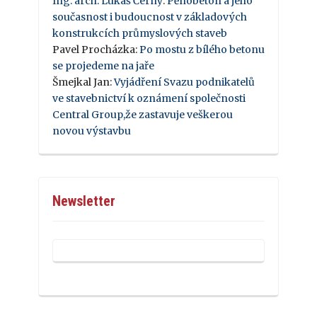
Ing. arch. Lukáš Černý
:
Pěnobeton a jeho
současnost i budoucnost v základových
konstrukcích průmyslových staveb
Pavel Procházka
:
Po mostu z bílého betonu
se projedeme na jaře
Šmejkal Jan
:
Vyjádření Svazu podnikatelů
ve stavebnictví k oznámení společnosti
Central Group,že zastavuje veškerou
novou výstavbu
Newsletter