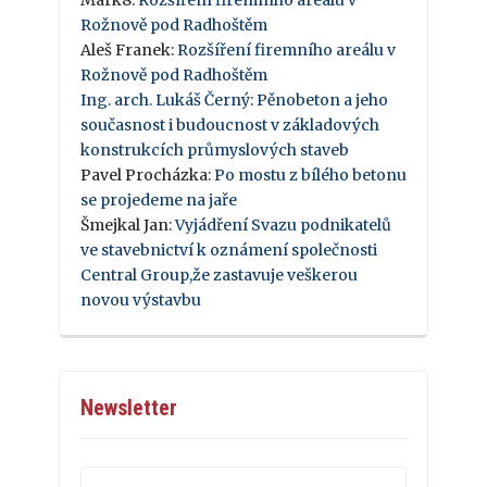
Rožnově pod Radhoštěm
Aleš Franek
:
Rozšíření firemního areálu v
Rožnově pod Radhoštěm
Ing. arch. Lukáš Černý
:
Pěnobeton a jeho
současnost i budoucnost v základových
konstrukcích průmyslových staveb
Pavel Procházka
:
Po mostu z bílého betonu
se projedeme na jaře
Šmejkal Jan
:
Vyjádření Svazu podnikatelů
ve stavebnictví k oznámení společnosti
Central Group,že zastavuje veškerou
novou výstavbu
Newsletter