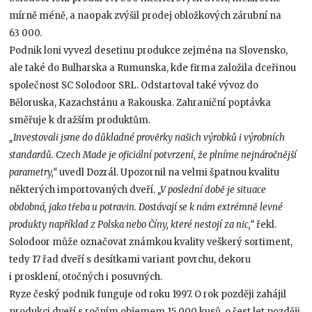
mírně méně, a naopak zvýšil prodej obložkových zárubní na
63 000.
Podnik loni vyvezl desetinu produkce zejména na Slovensko,
ale také do Bulharska a Rumunska, kde firma založila dceřinou
společnost SC Solodoor SRL. Odstartoval také vývoz do
Běloruska, Kazachstánu a Rakouska. Zahraniční poptávka
směřuje k dražším produktům.
„Investovali jsme do důkladné prověrky našich výrobků i výrobních
standardů. Czech Made je oficiální potvrzení, že plníme nejnáročnější
parametry,“
uvedl Dozrál. Upozornil na velmi špatnou kvalitu
některých importovaných dveří.
„V poslední době je situace
obdobná, jako třeba u potravin. Dostávají se k nám extrémně levné
produkty například z Polska nebo Číny, které nestojí za nic,“
řekl.
Solodoor může označovat známkou kvality veškerý sortiment,
tedy 17 řad dveří s desítkami variant povrchu, dekoru
i prosklení, otočných i posuvných.
Ryze český podnik funguje od roku 1997. O rok později zahájil
produkci dveří s ročním objemem 15 000 kusů, o šest let později