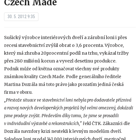
Czech Made
30. 5. 2012 9:35
Sušický výrobce interiérových dveří a zárubní loni i přes
recesi stavebnictví zvýšil obrat o 3,6 procenta. Výrobce,
který má zhruba 20procentní podíl na trhu, vykázal tržby
přes 280 miliónů korun a vyvezl desetinu produkce.
Podnik může od května označovat všechny své produkty
známkou kvality Czech Made. Podle generálního ředitele
Martina Dozrála má toto právo jako prozatím jediná česká
firma v oboru.
„Přestože situace ve stavebnictví loni nebyla pro dodavatele příznivá
a rozvoj nových developerských projektů byl velmi omezený, dokázali
jsme prodeje zvýšit. Především díky tomu, že jsme se prosadili
v individuální výstavbě a rekonstrukcích,"
řekl ČTK. Zákazníci dle
Dozrála navzdory krizi neutekli k levným modelům dveří.
Solodoor loni prodal 141 000 interiérových dveří, meziročně