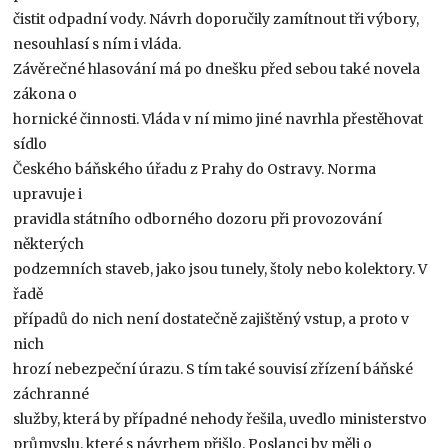
čistit odpadní vody. Návrh doporučily zamítnout tři výbory,
nesouhlasí s ním i vláda.
Závěrečné hlasování má po dnešku před sebou také novela
zákona o
hornické činnosti. Vláda v ní mimo jiné navrhla přestěhovat
sídlo
Českého báňského úřadu z Prahy do Ostravy. Norma
upravuje i
pravidla státního odborného dozoru při provozování
některých
podzemních staveb, jako jsou tunely, štoly nebo kolektory. V
řadě
případů do nich není dostatečně zajištěný vstup, a proto v
nich
hrozí nebezpeční úrazu. S tím také souvisí zřízení báňské
záchranné
služby, která by případné nehody řešila, uvedlo ministerstvo
průmyslu, které s návrhem přišlo. Poslanci by měli o