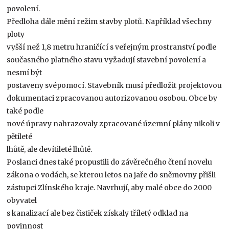
povolení.
Předloha dále mění režim stavby plotů. Například všechny
ploty
vyšší než 1,8 metru hraničící s veřejným prostranství podle
současného platného stavu vyžadují stavební povolení a
nesmí být
postaveny svépomocí. Stavebník musí předložit projektovou
dokumentaci zpracovanou autorizovanou osobou. Obce by
také podle
nové úpravy nahrazovaly zpracované územní plány nikoli v
pětileté
lhůtě, ale devítileté lhůtě.
Poslanci dnes také propustili do závěrečného čtení novelu
zákona o vodách, se kterou letos na jaře do sněmovny přišli
zástupci Zlínského kraje. Navrhují, aby malé obce do 2000
obyvatel
s kanalizací ale bez čističek získaly tříletý odklad na
povinnost