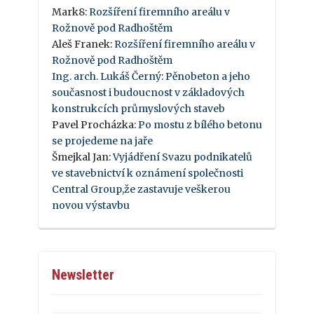
Mark8
:
Rozšíření firemního areálu v
Rožnově pod Radhoštěm
Aleš Franek
:
Rozšíření firemního areálu v
Rožnově pod Radhoštěm
Ing. arch. Lukáš Černý
:
Pěnobeton a jeho
současnost i budoucnost v základových
konstrukcích průmyslových staveb
Pavel Procházka
:
Po mostu z bílého betonu
se projedeme na jaře
Šmejkal Jan
:
Vyjádření Svazu podnikatelů
ve stavebnictví k oznámení společnosti
Central Group,že zastavuje veškerou
novou výstavbu
Newsletter