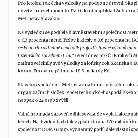
Pro letošní rok čeká výsledky na podobné úrovni. Skupin
odvětví a developmentu. Patří do ní například Subterr
Metrostav Slovakia.
Na výsledku se podílela hlavně stavební společnost Metro
o 0,3 procenta méně. Tržby jí klesly o 0,6 procenta na 19,
českém trhu aktuálně není tolik projektů, hodně výkonů máme 
tuzemském stavebním trhu,“
uvedl dnes pro ČTK mluvčí Met
zatím zveřejnily své výsledky za loňský rok Skanska a E
korun, Eurovia o pětinu na 18,5 miliardy Kč.
Stavební společnost Metrostav na konci loňského roku z
organizačních složek. Počet technicko-hospodářského per
naopak o 22 osob zvýšil.
Valná hromada zároveň odhlasovala, že vyplatí akcionářů
letech. Na dividendách tak vyplatí zhruba 170 miliónů k
společnost DDM Group. Významný podíl dále vlastní spo