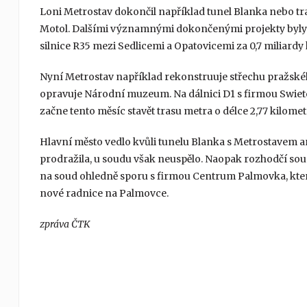
Loni Metrostav dokončil například tunel Blanka nebo t
Motol. Dalšími významnými dokončenými projekty byly st
silnice R35 mezi Sedlicemi a Opatovicemi za 0,7 miliardy
Nyní Metrostav například rekonstruuje střechu pražsk
opravuje Národní muzeum. Na dálnici D1 s firmou Swiet
začne tento měsíc stavět trasu metra o délce 2,77 kilomet
Hlavní město vedlo kvůli tunelu Blanka s Metrostavem a
prodražila, u soudu však neuspělo. Naopak rozhodčí soud 
na soud ohledně sporu s firmou Centrum Palmovka, kter
nové radnice na Palmovce.
zpráva ČTK