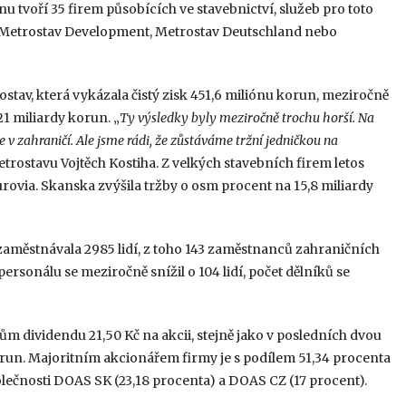
u tvoří 35 firem působících ve stavebnictví, služeb pro toto
a, Metrostav Development, Metrostav Deutschland nebo
stav, která vykázala čistý zisk 451,6 miliónu korun, meziročně
21 miliardy korun. „
Ty výsledky byly meziročně trochu horší. Na
v zahraničí. Ale jsme rádi, že zůstáváme tržní jedničkou na
rostavu Vojtěch Kostiha. Z velkých stavebních firem letos
urovia. Skanska zvýšila tržby o osm procent na 15,8 miliardy
aměstnávala 2985 lidí, z toho 143 zaměstnanců zahraničních
sonálu se meziročně snížil o 104 lidí, počet dělníků se
m dividendu 21,50 Kč na akcii, stejně jako v posledních dvou
orun. Majoritním akcionářem firmy je s podílem 51,34 procenta
lečnosti DOAS SK (23,18 procenta) a DOAS CZ (17 procent).