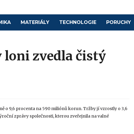
MIKA
MATERIÁLY
TECHNOLOGIE
PORUCHY
loni zvedla čistý
ně o 9,6 procenta na 590 miliónů korun. Tržby jí vzrostly o 3,6
ýroční zprávy společnosti, kterou zveřejnila na valné