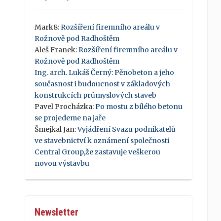
Mark8
:
Rozšíření firemního areálu v
Rožnově pod Radhoštěm
Aleš Franek
:
Rozšíření firemního areálu v
Rožnově pod Radhoštěm
Ing. arch. Lukáš Černý
:
Pěnobeton a jeho
současnost i budoucnost v základových
konstrukcích průmyslových staveb
Pavel Procházka
:
Po mostu z bílého betonu
se projedeme na jaře
Šmejkal Jan
:
Vyjádření Svazu podnikatelů
ve stavebnictví k oznámení společnosti
Central Group,že zastavuje veškerou
novou výstavbu
Newsletter