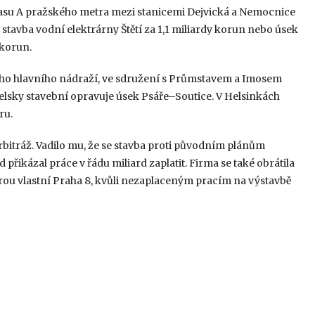
rasu A pražského metra mezi stanicemi Dejvická a Nemocnice
avba vodní elektrárny Štětí za 1,1 miliardy korun nebo úsek
 korun.
ého hlavního nádraží, ve sdružení s Průmstavem a Imosem
elsky stavební opravuje úsek Psáře–Soutice. V Helsinkách
ru.
rbitráž. Vadilo mu, že se stavba proti původním plánům
přikázal práce v řádu miliard zaplatit. Firma se také obrátila
ou vlastní Praha 8, kvůli nezaplaceným pracím na výstavbě