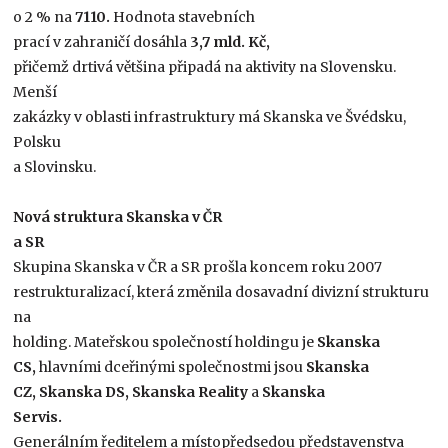
o 2 % na
7110.
Hodnota stavebních
prací v zahraničí dosáhla
3,7 mld. Kč,
přičemž drtivá většina připadá na aktivity na Slovensku.
Menší
zakázky v oblasti infrastruktury má Skanska ve Švédsku,
Polsku
a Slovinsku.
Nová struktura Skanska v ČR
a SR
Skupina Skanska v ČR a SR prošla koncem roku 2007
restrukturalizací, která změnila dosavadní divizní strukturu
na
holding. Mateřskou společností holdingu je
Skanska
CS,
hlavními dceřinými společnostmi jsou
Skanska
CZ, Skanska DS, Skanska Reality
a
Skanska
Servis.
Generálním ředitelem a místopředsedou představenstva