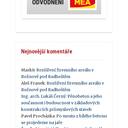
Nejnovější komentáře
Mark8
:
Rozšíření firemního areálu v
Rožnově pod Radhoštěm
Aleš Franek
:
Rozšíření firemního areálu v
Rožnově pod Radhoštěm
Ing. arch. Lukáš Černý
:
Pěnobeton a jeho
současnost i budoucnost v základových
konstrukcích průmyslových staveb
Pavel Procházka
:
Po mostu z bílého betonu
se projedeme na jaře