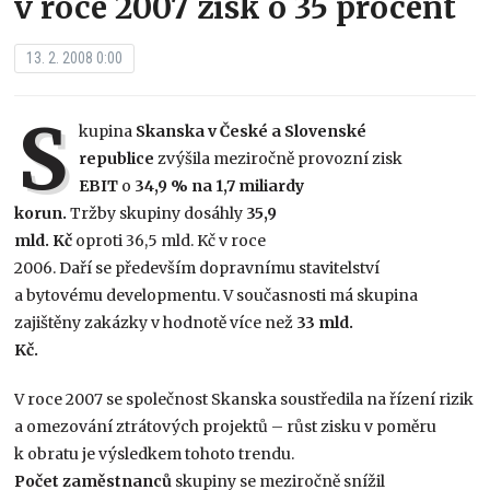
v roce 2007 zisk o 35 procent
13. 2. 2008 0:00
S
kupina
Skanska v České a Slovenské
republice
zvýšila meziročně provozní zisk
EBIT
o
34,9 % na 1,7 miliardy
korun.
Tržby skupiny dosáhly
35,9
mld. Kč
oproti 36,5 mld. Kč v roce
2006. Daří se především dopravnímu stavitelství
a bytovému developmentu. V současnosti má skupina
zajištěny zakázky v hodnotě více než
33 mld.
Kč.
V roce 2007 se společnost Skanska soustředila na řízení rizik
a omezování ztrátových projektů – růst zisku v poměru
k obratu je výsledkem tohoto trendu.
Počet zaměstnanců
skupiny se meziročně snížil