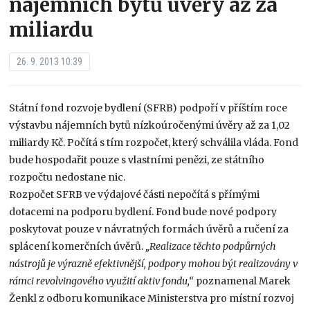
nájemních bytů úvěry až za
miliardu
26. 9. 2013 10:39
Státní fond rozvoje bydlení (SFRB) podpoří v příštím roce
výstavbu nájemních bytů nízkoúročenými úvěry až za 1,02
miliardy Kč. Počítá s tím rozpočet, který schválila vláda. Fond
bude hospodařit pouze s vlastními penězi, ze státního
rozpočtu nedostane nic.
Rozpočet SFRB ve výdajové části nepočítá s přímými
dotacemi na podporu bydlení. Fond bude nové podpory
poskytovat pouze v návratných formách úvěrů a ručení za
splácení komerčních úvěrů.
„Realizace těchto podpůrných
nástrojů je výrazně efektivnější, podpory mohou být realizovány v
rámci revolvingového využití aktiv fondu,“
poznamenal Marek
Ženkl z odboru komunikace Ministerstva pro místní rozvoj