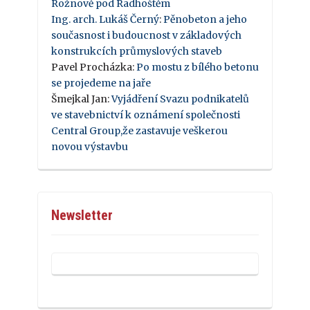
Rožnově pod Radhoštěm
Ing. arch. Lukáš Černý
:
Pěnobeton a jeho
současnost i budoucnost v základových
konstrukcích průmyslových staveb
Pavel Procházka
:
Po mostu z bílého betonu
se projedeme na jaře
Šmejkal Jan
:
Vyjádření Svazu podnikatelů
ve stavebnictví k oznámení společnosti
Central Group,že zastavuje veškerou
novou výstavbu
Newsletter