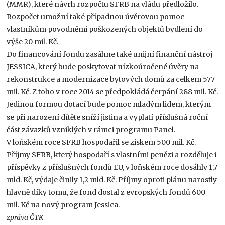
(MMR), které návrh rozpočtu SFRB na vládu předložilo.
Rozpočet umožní také případnou úvěrovou pomoc
vlastníkům povodněmi poškozených objektů bydlení do
výše 20 mil. Kč.
Do financování fondu zasáhne také unijní finanční nástroj
JESSICA, který bude poskytovat nízkoúročené úvěry na
rekonstrukce a modernizace bytových domů za celkem 577
mil. Kč. Z toho v roce 2014 se předpokládá čerpání 288 mil. Kč.
Jedinou formou dotací bude pomoc mladým lidem, kterým
se při narození dítěte sníží jistina a vyplatí příslušná roční
část závazků vzniklých v rámci programu Panel.
V loňském roce SFRB hospodařil se ziskem 500 mil. Kč.
Příjmy SFRB, který hospodaří s vlastními penězi a rozděluje i
příspěvky z příslušných fondů EU, v loňském roce dosáhly 1,7
mld. Kč, výdaje činily 1,2 mld. Kč. Příjmy oproti plánu narostly
hlavně díky tomu, že fond dostal z evropských fondů 600
mil. Kč na nový program Jessica.
zpráva ČTK